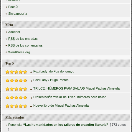
Poesía
Sin categoría
Meta
Acceder
RSS
de las entradas
RSS
de los comentarios
WordPress.org
Top 5
Fozi Lady! do Foz do Iguaçu
Fozi Lady!/ Hugo Pontes
TRILCE: HÚMEROS PARA BAILAR/ Miguel Pachas Almeyda
Presentación ‘oficial’ de Trilce: húmeros para bailar
Nuevo libro de Miguel Pachas Almeyda
Más votados
Ponencia:
“Las humanidades en los talleres de creación literaria”
[ 773 votes
]