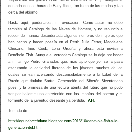
contada con las horas de Easy Rider, tan fuera de las modas y tan
cerca del abismo.
Hasta aquí, perdonareis, mi evocación. Como autor me debo
también al Catálogo de las Naves de Homero, y no renuncio a
repetir de manera desordenada algunos nombres de mujeres que
han hecho y hacen poesía en el Perú: Julia Ferrer, Magdalena
Chocano, Inés Cook, Lena Orduña y ahora esta novísima
Denébola Fish. Aunque el verdadero Catálogo se lo deje por hacer
a mi amigo Pedro Granados que, más apto que yo, se la pasa
escrutando la actividad literaria de los jóvenes muchos de los
cuales se van acercando desconsoladamente a la Edad de la
Razón que titulaba Sartre. Generación del Biberón Bicentenario
pues, y la promesa de una lectura atenta del futuro que no pudo
ser por hallarse uno entretenido con las lejanías del poema y el
tormento de la juventud deseante ya perdida.
V.H.
Tomado de:
http://lagunabrechtiana.blogspot.com/2016/10/denevola-fish-y-la-
generacion-del.html