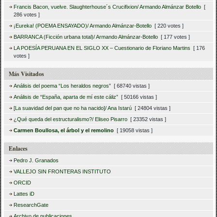
Francis Bacon, vuelve. Slaughterhouse´s Crucifixion/ Armando Almánzar Botello
[
286 votes ]
¡Eureka! (POEMA ENSAYADO)/ Armando Almánzar-Botello
[ 220 votes ]
BARRANCA (Ficción urbana total)/ Armando Almánzar-Botello
[ 177 votes ]
LA POESÍA PERUANA EN EL SIGLO XX – Cuestionario de Floriano Martins
[ 176
votes ]
Más Visitados
Análisis del poema “Los heraldos negros”
[ 68740 vistas ]
Análisis de “España, aparta de mí este cáliz”
[ 50166 vistas ]
[La suavidad del pan que no ha nacido]/ Ana Istarú
[ 24804 vistas ]
¿Qué queda del estructuralismo?/ Eliseo Pisarro
[ 23352 vistas ]
Carmen Boullosa, el árbol y el remolino
[ 19058 vistas ]
Enlaces
Pedro J. Granados
VALLEJO SIN FRONTERAS INSTITUTO
ORCID
Lattes iD
ResearchGate
Archivo de publicaciones