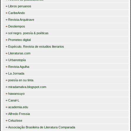
Libros peruanos
CaribeAndo
Revista Arquitrave
Destiempos
sol negro. poesía & poéticas
Prometeo digital
Espéculo. Revista de estudios literarios
Literaturas.com
Urbanotopía
Revista Agulha
La Jornada
poesía en su tinta
miradamalva.blogspot.com
hawansuyo
Canal-L
academia.edu
Alfredo Fressia
Celuzlose
Associação Brasileira de Literatura Comparada