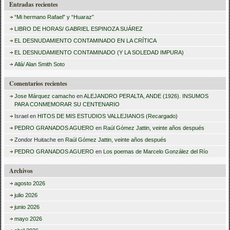
Entradas recientes
s
“Mi hermano Rafael” y “Huaraz”
c
LIBRO DE HORAS/ GABRIEL ESPINOZA SUÁREZ
a
EL DESNUDAMIENTO CONTAMINADO EN LA CRÍTICA
r
EL DESNUDAMIENTO CONTAMINADO (Y LA SOLEDAD IMPURA)
:
Allá/ Alan Smith Soto
Comentarios recientes
Jose Márquez camacho
en
ALEJANDRO PERALTA, ANDE (1926). INSUMOS
PARA CONMEMORAR SU CENTENARIO
Israel
en
HITOS DE MIS ESTUDIOS VALLEJIANOS (Recargado)
PEDRO GRANADOS AGUERO
en
Raúl Gómez Jattin, veinte años después
Zondor Huitache
en
Raúl Gómez Jattin, veinte años después
PEDRO GRANADOS AGUERO
en
Los poemas de Marcelo González del Río
Archivos
agosto 2026
julio 2026
junio 2026
mayo 2026