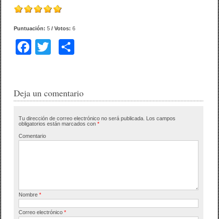
Puntuación:
5
/ Votos:
6
F
T
C
a
wi
o
c
tt
m
e
er
p
Deja un comentario
b
ar
Tu dirección de correo electrónico no será publicada.
Los campos
o
tir
obligatorios están marcados con
*
o
Comentario
k
Nombre
*
Correo electrónico
*