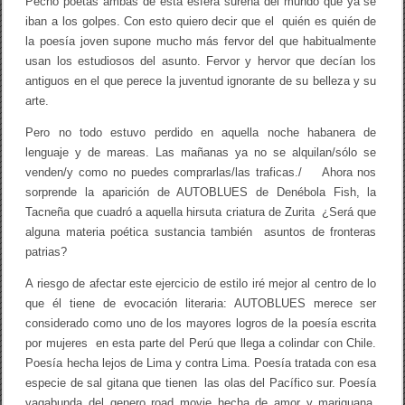
Pecho poetas ambas de esta esfera sureña del mundo que ya se
iban a los golpes. Con esto quiero decir que el quién es quién de
la poesía joven supone mucho más fervor del que habitualmente
usan los estudiosos del asunto. Fervor y hervor que decían los
antiguos en el que perece la juventud ignorante de su belleza y su
arte.
Pero no todo estuvo perdido en aquella noche habanera de
lenguaje y de mareas. Las mañanas ya no se alquilan/sólo se
venden/y como no puedes comprarlas/las traficas./ Ahora nos
sorprende la aparición de AUTOBLUES de Denébola Fish, la
Tacneña que cuadró a aquella hirsuta criatura de Zurita ¿Será que
alguna materia poética sustancia también asuntos de fronteras
patrias?
A riesgo de afectar este ejercicio de estilo iré mejor al centro de lo
que él tiene de evocación literaria: AUTOBLUES merece ser
considerado como uno de los mayores logros de la poesía escrita
por mujeres en esta parte del Perú que llega a colindar con Chile.
Poesía hecha lejos de Lima y contra Lima. Poesía tratada con esa
especie de sal gitana que tienen las olas del Pacífico sur. Poesía
vagabunda del genero road movie hecha de amor y mariguana