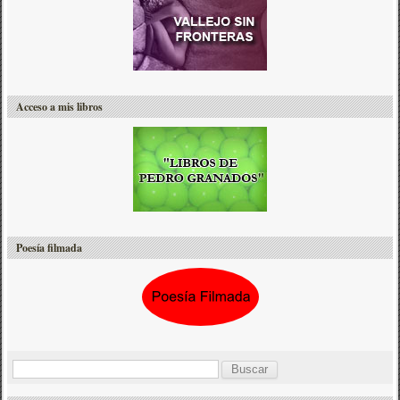
Acceso a mis libros
Poesía filmada
B
u