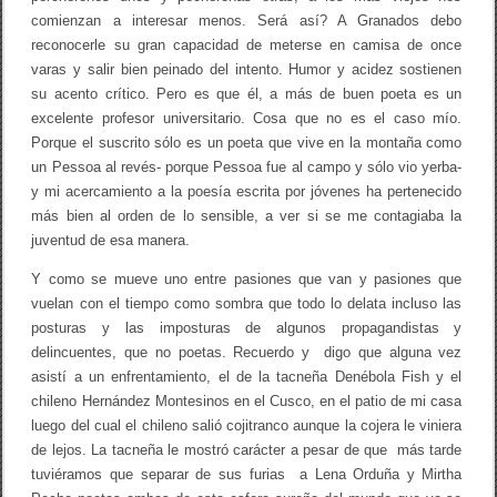
comienzan a interesar menos. Será así? A Granados debo
reconocerle su gran capacidad de meterse en camisa de once
varas y salir bien peinado del intento. Humor y acidez sostienen
su acento crítico. Pero es que él, a más de buen poeta es un
excelente profesor universitario. Cosa que no es el caso mío.
Porque el suscrito sólo es un poeta que vive en la montaña como
un Pessoa al revés- porque Pessoa fue al campo y sólo vio yerba-
y mi acercamiento a la poesía escrita por jóvenes ha pertenecido
más bien al orden de lo sensible, a ver si se me contagiaba la
juventud de esa manera.
Y como se mueve uno entre pasiones que van y pasiones que
vuelan con el tiempo como sombra que todo lo delata incluso las
posturas y las imposturas de algunos propagandistas y
delincuentes, que no poetas. Recuerdo y digo que alguna vez
asistí a un enfrentamiento, el de la tacneña Denébola Fish y el
chileno Hernández Montesinos en el Cusco, en el patio de mi casa
luego del cual el chileno salió cojitranco aunque la cojera le viniera
de lejos. La tacneña le mostró carácter a pesar de que más tarde
tuviéramos que separar de sus furias a Lena Orduña y Mirtha