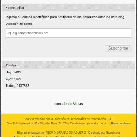
Suscripción
Ingrese su correo electrónico para notificarlo de las actualizaciones de este blog:
Dirección de correo
Dirección
de
correo
Visitas
Hoy: 2403
Ayer: 5021
Todos: 9137856
contador de Visitas
Servicio ofrecido por la Dirección de Tecnologías de Información (
DTI
)
Pontificia Universidad Católica del Perú (
PUCP
) |
Condiciones generales de uso
-
Reportar abuso
Blog administrado por
PEDRO GRANADOS AGUERO
| Diseñado por Stanch.net