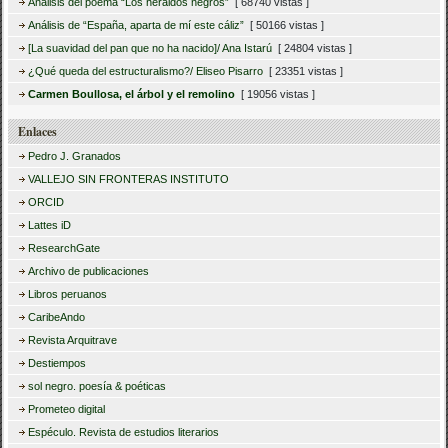
Análisis del poema “Los heraldos negros”
[ 68740 vistas ]
Análisis de “España, aparta de mí este cáliz”
[ 50166 vistas ]
[La suavidad del pan que no ha nacido]/ Ana Istarú
[ 24804 vistas ]
¿Qué queda del estructuralismo?/ Eliseo Pisarro
[ 23351 vistas ]
Carmen Boullosa, el árbol y el remolino
[ 19056 vistas ]
Enlaces
Pedro J. Granados
VALLEJO SIN FRONTERAS INSTITUTO
ORCID
Lattes iD
ResearchGate
Archivo de publicaciones
Libros peruanos
CaribeAndo
Revista Arquitrave
Destiempos
sol negro. poesía & poéticas
Prometeo digital
Espéculo. Revista de estudios literarios