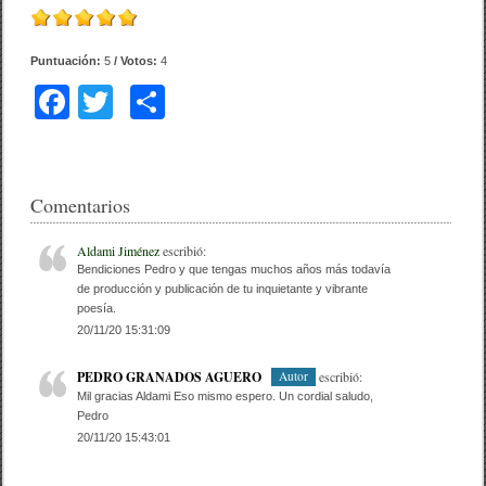
Puntuación:
5
/ Votos:
4
F
T
C
a
wi
o
c
tt
m
e
er
p
Comentarios
b
ar
Aldami Jiménez
escribió:
o
tir
Bendiciones Pedro y que tengas muchos años más todavía
de producción y publicación de tu inquietante y vibrante
o
poesía.
20/11/20 15:31:09
k
PEDRO GRANADOS AGUERO
escribió:
Autor
Mil gracias Aldami Eso mismo espero. Un cordial saludo,
Pedro
20/11/20 15:43:01