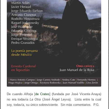
De cuando
Alforja
[
de Crates
] (fundada por José Vicente Anaya)
no era todavía
La Otra
(José Ángel Leyva). Lista entre la cual
soy, todavía, su único sobreviviente. Sin más comentarios. P.G.