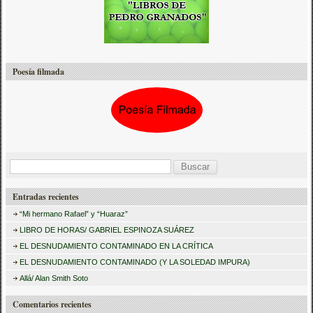
Poesía filmada
B
u
Entradas recientes
s
“Mi hermano Rafael” y “Huaraz”
c
LIBRO DE HORAS/ GABRIEL ESPINOZA SUÁREZ
a
EL DESNUDAMIENTO CONTAMINADO EN LA CRÍTICA
r
EL DESNUDAMIENTO CONTAMINADO (Y LA SOLEDAD IMPURA)
:
Allá/ Alan Smith Soto
Comentarios recientes