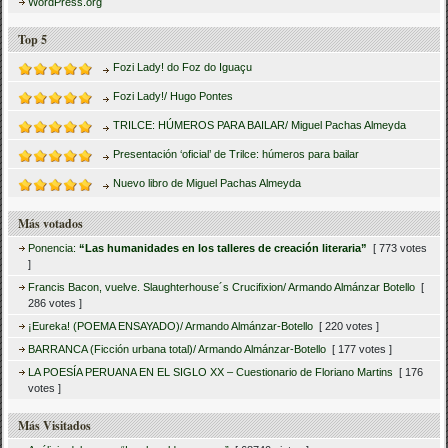
WordPress.org
Top 5
Fozi Lady! do Foz do Iguaçu
Fozi Lady!/ Hugo Pontes
TRILCE: HÚMEROS PARA BAILAR/ Miguel Pachas Almeyda
Presentación ‘oficial’ de Trilce: húmeros para bailar
Nuevo libro de Miguel Pachas Almeyda
Más votados
Ponencia:
“Las humanidades en los talleres de creación literaria”
[ 773 votes
]
Francis Bacon, vuelve. Slaughterhouse´s Crucifixion/ Armando Almánzar Botello
[
286 votes ]
¡Eureka! (POEMA ENSAYADO)/ Armando Almánzar-Botello
[ 220 votes ]
BARRANCA (Ficción urbana total)/ Armando Almánzar-Botello
[ 177 votes ]
LA POESÍA PERUANA EN EL SIGLO XX – Cuestionario de Floriano Martins
[ 176
votes ]
Más Visitados