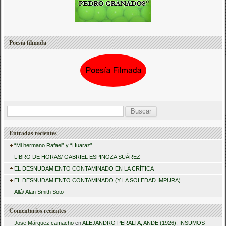
Poesía filmada
B
u
Entradas recientes
s
“Mi hermano Rafael” y “Huaraz”
c
LIBRO DE HORAS/ GABRIEL ESPINOZA SUÁREZ
a
EL DESNUDAMIENTO CONTAMINADO EN LA CRÍTICA
r
EL DESNUDAMIENTO CONTAMINADO (Y LA SOLEDAD IMPURA)
:
Allá/ Alan Smith Soto
Comentarios recientes
Jose Márquez camacho
en
ALEJANDRO PERALTA, ANDE (1926). INSUMOS