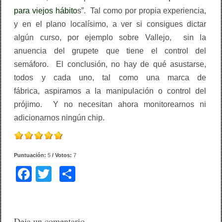
para viejos hábito
s”. Tal como por propia experiencia,
y en el plano localísimo, a ver si consigues dictar
algún curso, por ejemplo sobre Vallejo, sin la
anuencia del grupete que tiene el control del
semáforo. El conclusión, no hay de qué asustarse,
todos y cada uno,
tal como una marca de
fábrica,
aspiramos a la manipulación o control del
prójimo. Y no necesitan ahora monitorearnos ni
adicionarnos ningún chip.
Puntuación:
5
/ Votos:
7
F
T
C
a
wi
o
c
tt
m
e
er
p
Deja un comentario