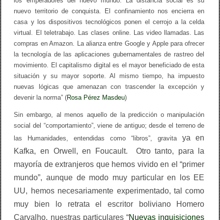
los emperadores del nuevo mundo. La distancia social es su
nuevo territorio de conquista. El confinamiento nos encierra en
casa y los dispositivos tecnológicos ponen el cerrojo a la celda
virtual. El teletrabajo. Las clases online. Las video llamadas. Las
compras en Amazon. La alianza entre Google y Apple para ofrecer
la tecnología de las aplicaciones gubernamentales de rastreo del
movimiento. El capitalismo digital es el mayor beneficiado de esta
situación y su mayor soporte. Al mismo tiempo, ha impuesto
nuevas lógicas que amenazan con trascender la excepción y
devenir la norma” (
Rosa Pérez Masdeu
)
Sin embargo, al menos aquello de la predicción o manipulación
social del “comportamiento”, viene de antiguo; desde el terreno de
ya
en
las Humanidades, entendidas como “libros”, gravita
Kafka, en Orwell, en Foucault. Otro tanto, para la
mayoría de extranjeros que hemos vivido en el “primer
mundo”, aunque de modo muy particular en los EE
UU, hemos necesariamente experimentado, tal como
muy bien lo retrata el escritor boliviano Homero
Carvalho, nuestras particulares “
Nuevas inquisiciones