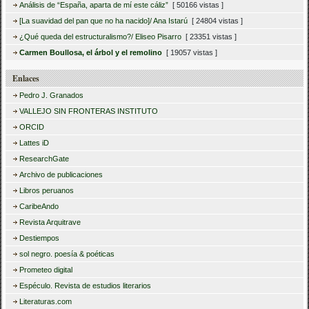
Análisis de “España, aparta de mí este cáliz”
[ 50166 vistas ]
[La suavidad del pan que no ha nacido]/ Ana Istarú
[ 24804 vistas ]
¿Qué queda del estructuralismo?/ Eliseo Pisarro
[ 23351 vistas ]
Carmen Boullosa, el árbol y el remolino
[ 19057 vistas ]
Enlaces
Pedro J. Granados
VALLEJO SIN FRONTERAS INSTITUTO
ORCID
Lattes iD
ResearchGate
Archivo de publicaciones
Libros peruanos
CaribeAndo
Revista Arquitrave
Destiempos
sol negro. poesía & poéticas
Prometeo digital
Espéculo. Revista de estudios literarios
Literaturas.com