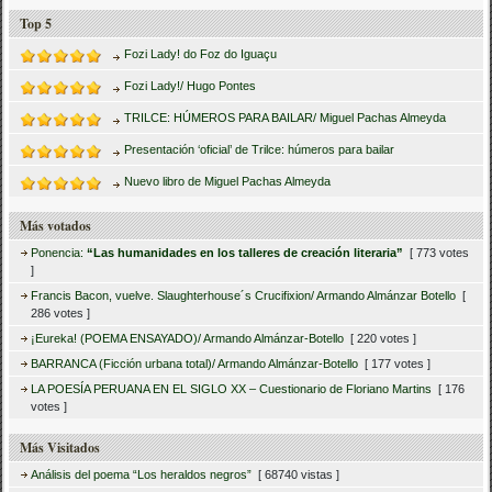
Top 5
Fozi Lady! do Foz do Iguaçu
Fozi Lady!/ Hugo Pontes
TRILCE: HÚMEROS PARA BAILAR/ Miguel Pachas Almeyda
Presentación ‘oficial’ de Trilce: húmeros para bailar
Nuevo libro de Miguel Pachas Almeyda
Más votados
Ponencia:
“Las humanidades en los talleres de creación literaria”
[ 773 votes
]
Francis Bacon, vuelve. Slaughterhouse´s Crucifixion/ Armando Almánzar Botello
[
286 votes ]
¡Eureka! (POEMA ENSAYADO)/ Armando Almánzar-Botello
[ 220 votes ]
BARRANCA (Ficción urbana total)/ Armando Almánzar-Botello
[ 177 votes ]
LA POESÍA PERUANA EN EL SIGLO XX – Cuestionario de Floriano Martins
[ 176
votes ]
Más Visitados
Análisis del poema “Los heraldos negros”
[ 68740 vistas ]