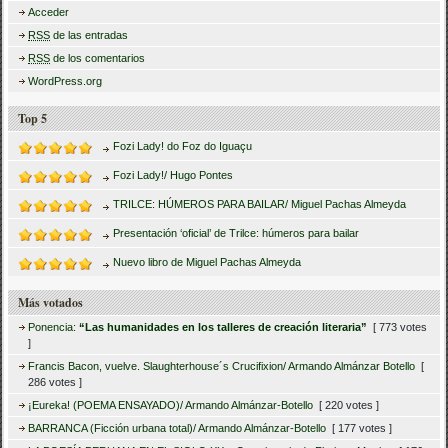
Acceder
RSS
de las entradas
RSS
de los comentarios
WordPress.org
Top 5
Fozi Lady! do Foz do Iguaçu
Fozi Lady!/ Hugo Pontes
TRILCE: HÚMEROS PARA BAILAR/ Miguel Pachas Almeyda
Presentación ‘oficial’ de Trilce: húmeros para bailar
Nuevo libro de Miguel Pachas Almeyda
Más votados
Ponencia:
“Las humanidades en los talleres de creación literaria”
[ 773 votes
]
Francis Bacon, vuelve. Slaughterhouse´s Crucifixion/ Armando Almánzar Botello
[
286 votes ]
¡Eureka! (POEMA ENSAYADO)/ Armando Almánzar-Botello
[ 220 votes ]
BARRANCA (Ficción urbana total)/ Armando Almánzar-Botello
[ 177 votes ]