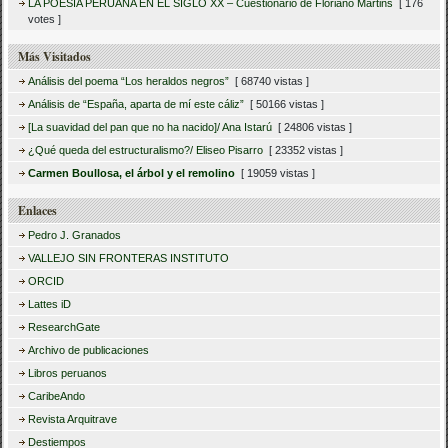
LA POESÍA PERUANA EN EL SIGLO XX – Cuestionario de Floriano Martins
[ 176
votes ]
Más Visitados
Análisis del poema “Los heraldos negros”
[ 68740 vistas ]
Análisis de “España, aparta de mí este cáliz”
[ 50166 vistas ]
[La suavidad del pan que no ha nacido]/ Ana Istarú
[ 24806 vistas ]
¿Qué queda del estructuralismo?/ Eliseo Pisarro
[ 23352 vistas ]
Carmen Boullosa, el árbol y el remolino
[ 19059 vistas ]
Enlaces
Pedro J. Granados
VALLEJO SIN FRONTERAS INSTITUTO
ORCID
Lattes iD
ResearchGate
Archivo de publicaciones
Libros peruanos
CaribeAndo
Revista Arquitrave
Destiempos