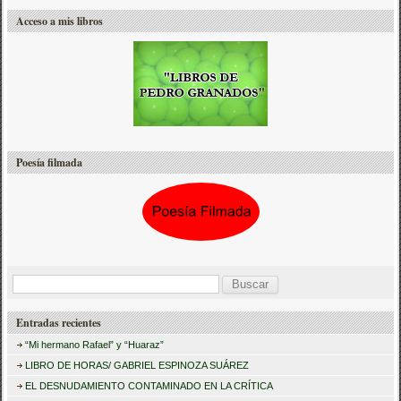
Acceso a mis libros
Poesía filmada
B
u
Entradas recientes
s
“Mi hermano Rafael” y “Huaraz”
c
LIBRO DE HORAS/ GABRIEL ESPINOZA SUÁREZ
a
EL DESNUDAMIENTO CONTAMINADO EN LA CRÍTICA