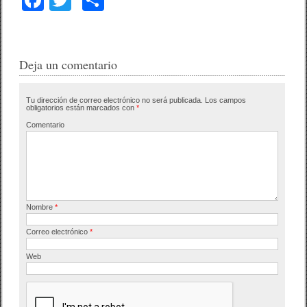
a
wi
o
c
tt
m
e
er
p
Deja un comentario
b
ar
Tu dirección de correo electrónico no será publicada.
Los campos
o
tir
obligatorios están marcados con
*
o
Comentario
k
Nombre
*
Correo electrónico
*
Web