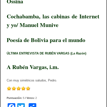
Ossina
Cochabamba, las cabinas de Internet
y yo/ Manuel Munive
Poesía de Bolivia para el mundo
ÚLTIMA ENTREVISTA DE RUBÉN VARGAS (
La Razón
)
A Rubén Vargas, i.m.
Con muy simétricos saludos, Pedro.
Puntuación:
5
/ Votos:
2
F
T
C