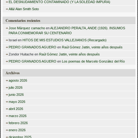
r
EL DESNUDAMIENTO CONTAMINADO (Y LA SOLEDAD IMPURA)
:
Allá/ Alan Smith Soto
Comentarios recientes
Jose Márquez camacho
en
ALEJANDRO PERALTA, ANDE (1926). INSUMOS
PARA CONMEMORAR SU CENTENARIO
Israel
en
HITOS DE MIS ESTUDIOS VALLEJIANOS (Recargado)
PEDRO GRANADOS AGUERO
en
Raúl Gómez Jattin, veinte años después
Zondor Huitache
en
Raúl Gómez Jattin, veinte años después
PEDRO GRANADOS AGUERO
en
Los poemas de Marcelo González del Río
Archivos
agosto 2026
julio 2026
junio 2026
mayo 2026
abril 2026
marzo 2026
febrero 2026
enero 2026
diciembre 2025