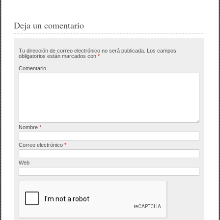
c
tt
m
e
er
p
Deja un comentario
b
ar
Tu dirección de correo electrónico no será publicada.
Los campos
o
tir
obligatorios están marcados con
*
o
Comentario
k
Nombre
*
Correo electrónico
*
Web