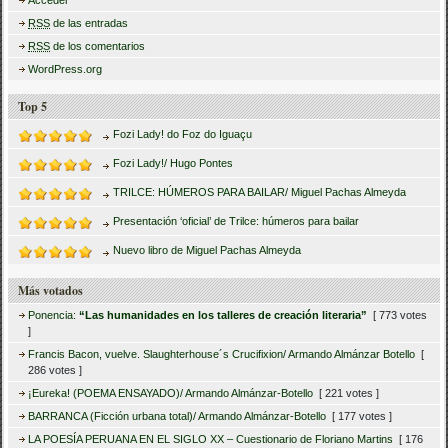
Acceder
RSS
de las entradas
RSS
de los comentarios
WordPress.org
Top 5
Fozi Lady! do Foz do Iguaçu
Fozi Lady!/ Hugo Pontes
TRILCE: HÚMEROS PARA BAILAR/ Miguel Pachas Almeyda
Presentación ‘oficial’ de Trilce: húmeros para bailar
Nuevo libro de Miguel Pachas Almeyda
Más votados
Ponencia:
“Las humanidades en los talleres de creación literaria”
[ 773 votes
]
Francis Bacon, vuelve. Slaughterhouse´s Crucifixion/ Armando Almánzar Botello
[
286 votes ]
¡Eureka! (POEMA ENSAYADO)/ Armando Almánzar-Botello
[ 221 votes ]
BARRANCA (Ficción urbana total)/ Armando Almánzar-Botello
[ 177 votes ]
LA POESÍA PERUANA EN EL SIGLO XX – Cuestionario de Floriano Martins
[ 176