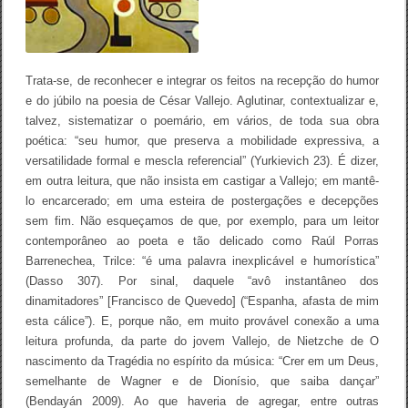
Trata-se, de reconhecer e integrar os feitos na recepção do humor
e do júbilo na poesia de César Vallejo. Aglutinar, contextualizar e,
talvez, sistematizar o poemário, em vários, de toda sua obra
poética: “seu humor, que preserva a mobilidade expressiva, a
versatilidade formal e mescla referencial” (Yurkievich 23). É dizer,
em outra leitura, que não insista em castigar a Vallejo; em mantê-
lo encarcerado; em uma esteira de postergações e decepções
sem fim. Não esqueçamos de que, por exemplo, para um leitor
contemporâneo ao poeta e tão delicado como Raúl Porras
Barrenechea, Trilce: “é uma palavra inexplicável e humorística”
(Dasso 307). Por sinal, daquele “avô instantâneo dos
dinamitadores” [Francisco de Quevedo] (“Espanha, afasta de mim
esta cálice”). E, porque não, em muito provável conexão a uma
leitura profunda, da parte do jovem Vallejo, de Nietzche de O
nascimento da Tragédia no espírito da música: “Crer em um Deus,
semelhante de Wagner e de Dionísio, que saiba dançar”
(Bendayán 2009). Ao que haveria de agregar, entre outras