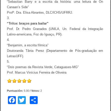
“Sebastian Barry e a escrita da história: uma leitura de On
Canaan’s Side”
Profª. Dra. Elisa Abrantes, DLC/ICHS/UFRRJ.
3.
“Trilce: braços para bailar”
Prof. Dr. Pedro Granados (UNILA, Un. Federal da Integração
Latino-americana, Foz do Iguaçu, PR).
4.
“Benjamim, a escrita fílmica”
Doutoranda Tânia Perez (Departamento de Pós-graduação em
LetrasUFF).
5.
“Dois poemas da Revista Verde, Cataguases-MG”
Prof. Marcus Vinícius Ferreira de Oliveira
Puntuación:
5.00
/ Votos:
2
F
T
C
a
wi
o