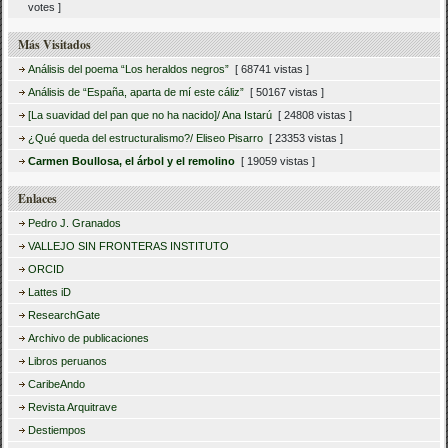
votes ]
Más Visitados
Análisis del poema “Los heraldos negros”
[ 68741 vistas ]
Análisis de “España, aparta de mí este cáliz”
[ 50167 vistas ]
[La suavidad del pan que no ha nacido]/ Ana Istarú
[ 24808 vistas ]
¿Qué queda del estructuralismo?/ Eliseo Pisarro
[ 23353 vistas ]
Carmen Boullosa, el árbol y el remolino
[ 19059 vistas ]
Enlaces
Pedro J. Granados
VALLEJO SIN FRONTERAS INSTITUTO
ORCID
Lattes iD
ResearchGate
Archivo de publicaciones
Libros peruanos
CaribeAndo
Revista Arquitrave
Destiempos