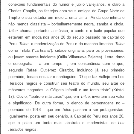
conexões fundamentais do humor e júbilo vallejianos, é claro a
Charles Chaplin, os festejos com seus amigos do Grupo Norte de
Trujillo e sua estadia em meio a uma Lima –Ainda que intima e
não menos classista – borbulhantemente negra, zamba e chola.
Trilce
chama, portanto, a música, o canto e o baile popular que
estavam em moda nos anos 20 do século passado na capital do
Peru.
Trilce
, a modernização do Peru e da marinha limenha.
Trilce
como Trilalá (“La tirana”), cidade originaria, para os provincianos,
ou jovem amante indolente (Otilia Villanueva Pajares). Letra, ritmo
e coreografia – a um tempo –; em consonância com o que,
segundo Rafael Gutiérrez Girardot, incluindo já seu primeiro
poemário, tocara ensaiar o santiaguino: “O que faz Vallejo em Los
Heraldos negros é construir seu teatro do mundo, seu altar de
máscaras sagradas, a Gólgota infantil e um tanto triste” (Kristal
17). Óbvio, “teatro e máscaras” que, em
Trilce
, invertem seu valor
e significado. De outra forma, o elenco de personagens no –
poemário de 1918 – que em
Trilce
passam a ser protagonistas.
Igualmente, posta em seu cenário, a Capital do Peru nos anos 20,
que o palco um tanto mais abstrato e modernistas de
Los
Heraldos negros
.