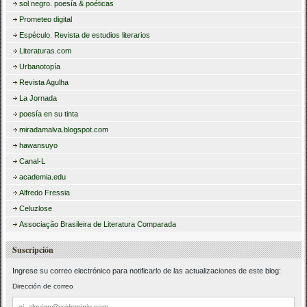
sol negro. poesía & poéticas
Prometeo digital
Espéculo. Revista de estudios literarios
Literaturas.com
Urbanotopía
Revista Agulha
La Jornada
poesía en su tinta
miradamalva.blogspot.com
hawansuyo
Canal-L
academia.edu
Alfredo Fressia
Celuzlose
Associação Brasileira de Literatura Comparada
Suscripción
Ingrese su correo electrónico para notificarlo de las actualizaciones de este blog:
Dirección de correo
Dirección
de