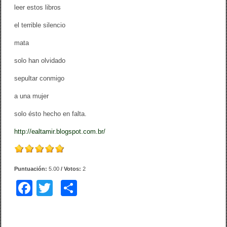
leer estos libros
el terrible silencio
mata
solo han olvidado
sepultar conmigo
a una mujer
solo ésto hecho en falta.
http://ealtamir.blogspot.com.br/
Puntuación:
5.00
/ Votos:
2
F
T
C
a
wi
o
c
tt
m