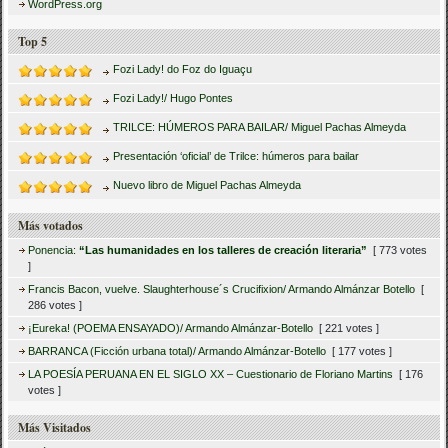
WordPress.org
Top 5
Fozi Lady! do Foz do Iguaçu
Fozi Lady!/ Hugo Pontes
TRILCE: HÚMEROS PARA BAILAR/ Miguel Pachas Almeyda
Presentación ‘oficial’ de Trilce: húmeros para bailar
Nuevo libro de Miguel Pachas Almeyda
Más votados
Ponencia:
“Las humanidades en los talleres de creación literaria”
[ 773 votes
]
Francis Bacon, vuelve. Slaughterhouse´s Crucifixion/ Armando Almánzar Botello
[
286 votes ]
¡Eureka! (POEMA ENSAYADO)/ Armando Almánzar-Botello
[ 221 votes ]
BARRANCA (Ficción urbana total)/ Armando Almánzar-Botello
[ 177 votes ]
LA POESÍA PERUANA EN EL SIGLO XX – Cuestionario de Floriano Martins
[ 176
votes ]
Más Visitados