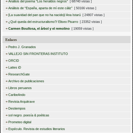
Análisis del poema “Los heraldos negros”
[ 68740 vistas ]
Análisis de “España, aparta de mí este cáliz”
[ 50166 vistas ]
[La suavidad del pan que no ha nacido]/ Ana Istarú
[ 24807 vistas ]
¿Qué queda del estructuralismo?/ Eliseo Pisarro
[ 23352 vistas ]
Carmen Boullosa, el árbol y el remolino
[ 19059 vistas ]
Enlaces
Pedro J. Granados
VALLEJO SIN FRONTERAS INSTITUTO
ORCID
Lattes iD
ResearchGate
Archivo de publicaciones
Libros peruanos
CaribeAndo
Revista Arquitrave
Destiempos
sol negro. poesía & poéticas
Prometeo digital
Espéculo. Revista de estudios literarios