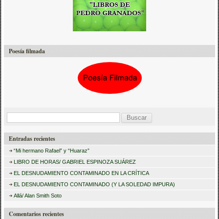
Poesía filmada
B
u
Entradas recientes
s
“Mi hermano Rafael” y “Huaraz”
c
LIBRO DE HORAS/ GABRIEL ESPINOZA SUÁREZ
a
EL DESNUDAMIENTO CONTAMINADO EN LA CRÍTICA
r
EL DESNUDAMIENTO CONTAMINADO (Y LA SOLEDAD IMPURA)
:
Allá/ Alan Smith Soto
Comentarios recientes