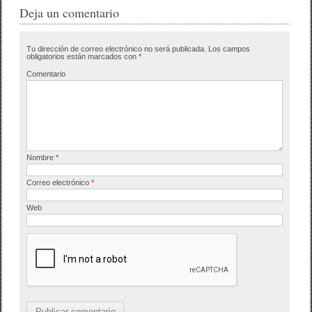
e
er
p
Deja un comentario
b
ar
Tu dirección de correo electrónico no será publicada.
Los campos
o
tir
obligatorios están marcados con
*
o
Comentario
k
Nombre
*
Correo electrónico
*
Web