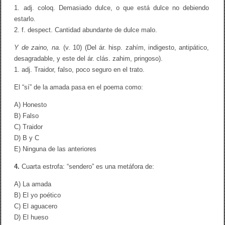
1. adj. coloq. Demasiado dulce, o que está dulce no debiendo
estarlo.
2. f. despect. Cantidad abundante de dulce malo.
Y de zaino, na.
(v. 10) (Del ár. hisp. zahím, indigesto, antipático,
desagradable, y este del ár. clás. zahim, pringoso).
1. adj. Traidor, falso, poco seguro en el trato.
El “sí” de la amada pasa en el poema como:
A) Honesto
B) Falso
C) Traidor
D) B y C
E) Ninguna de las anteriores
4.
Cuarta estrofa: “sendero” es una metáfora de:
A) La amada
B) El yo poético
C) El aguacero
D) El hueso