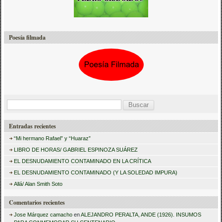
Poesía filmada
B
u
Entradas recientes
s
“Mi hermano Rafael” y “Huaraz”
c
LIBRO DE HORAS/ GABRIEL ESPINOZA SUÁREZ
a
EL DESNUDAMIENTO CONTAMINADO EN LA CRÍTICA
r
EL DESNUDAMIENTO CONTAMINADO (Y LA SOLEDAD IMPURA)
:
Allá/ Alan Smith Soto
Comentarios recientes
Jose Márquez camacho
en
ALEJANDRO PERALTA, ANDE (1926). INSUMOS