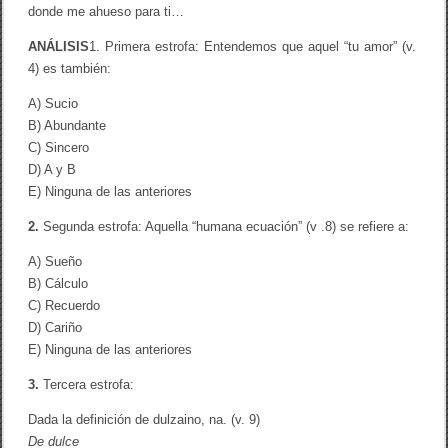
donde me ahueso para ti…
ANÁLISIS
1. Primera estrofa: Entendemos que aquel “tu amor” (v.
4) es también:
A) Sucio
B) Abundante
C) Sincero
D) A y B
E) Ninguna de las anteriores
2.
Segunda estrofa: Aquella “humana ecuación” (v .8) se refiere a:
A) Sueño
B) Cálculo
C) Recuerdo
D) Cariño
E) Ninguna de las anteriores
3.
Tercera estrofa:
Dada la definición de dulzaino, na. (v. 9)
De dulce