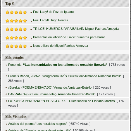
Top 5
Fozi Lady! do Foz do Iguaçu
Fozi Lady!/ Hugo Pontes
TRILCE: HÚMEROS PARA BAILAR/ Miguel Pachas Almeyda
Presentación ‘oficial’ de Trilce: húmeros para bailar
Nuevo libro de Miguel Pachas Almeyda
Más votados
Ponencia:
“Las humanidades en los talleres de creación literaria”
[ 773 votes
]
Francis Bacon, vuelve. Slaughterhouse´s Crucifixion/ Armando Almánzar Botello
[
286 votes ]
¡Eureka! (POEMA ENSAYADO)/ Armando Almánzar-Botello
[ 220 votes ]
BARRANCA (Ficción urbana total)/ Armando Almánzar-Botello
[ 177 votes ]
LA POESÍA PERUANA EN EL SIGLO XX – Cuestionario de Floriano Martins
[ 176
votes ]
Más Visitados
Análisis del poema “Los heraldos negros”
[ 68740 vistas ]
Análisis de “España, aparta de mí este cáliz”
[ 50166 vistas ]