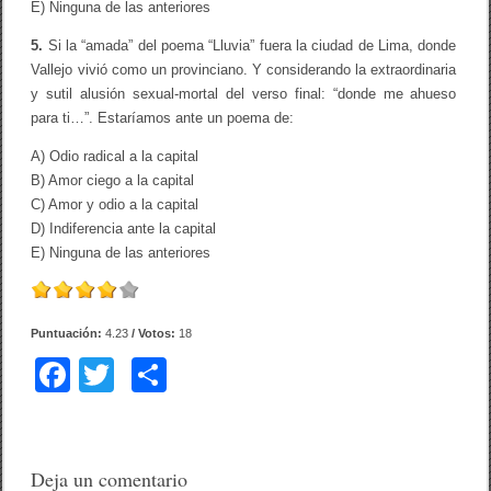
E) Ninguna de las anteriores
5.
Si la “amada” del poema “Lluvia” fuera la ciudad de Lima, donde
Vallejo vivió como un provinciano. Y considerando la extraordinaria
y sutil alusión sexual-mortal del verso final: “donde me ahueso
para ti…”. Estaríamos ante un poema de:
A) Odio radical a la capital
B) Amor ciego a la capital
C) Amor y odio a la capital
D) Indiferencia ante la capital
E) Ninguna de las anteriores
Puntuación:
4.23
/ Votos:
18
F
T
C
a
wi
o
c
tt
m
e
er
p
Deja un comentario