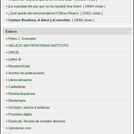
[La suavidad del pan que no ha nacido]/ Ana Istarú
[ 24804 vistas ]
¿Qué queda del estructuralismo?/ Eliseo Pisarro
[ 23351 vistas ]
Carmen Boullosa, el árbol y el remolino
[ 19056 vistas ]
Enlaces
Pedro J. Granados
VALLEJO SIN FRONTERAS INSTITUTO
ORCID
Lattes iD
ResearchGate
Archivo de publicaciones
Libros peruanos
CaribeAndo
Revista Arquitrave
Destiempos
sol negro. poesía & poéticas
Prometeo digital
Espéculo. Revista de estudios literarios
Literaturas.com