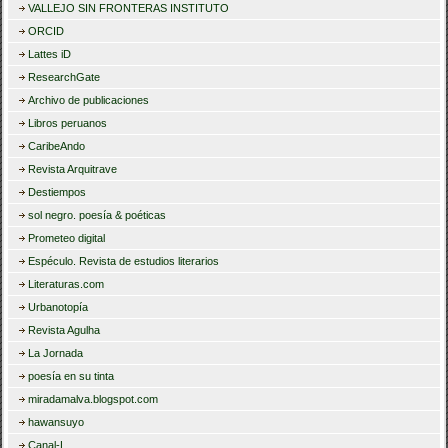
VALLEJO SIN FRONTERAS INSTITUTO
ORCID
Lattes iD
ResearchGate
Archivo de publicaciones
Libros peruanos
CaribeAndo
Revista Arquitrave
Destiempos
sol negro. poesía & poéticas
Prometeo digital
Espéculo. Revista de estudios literarios
Literaturas.com
Urbanotopía
Revista Agulha
La Jornada
poesía en su tinta
miradamalva.blogspot.com
hawansuyo
Canal-L