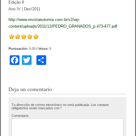
Edição 8
Ano IV | Dez/2011
http://www.revistaeutomia.com.br/v2/wp-
content/uploads/2011/12/PEDRO_GRANADOS_p.473-477.pdf
Puntuación:
5.00
/ Votos:
5
F
T
C
a
wi
o
c
tt
m
e
er
p
Deja un comentario
b
ar
Tu dirección de correo electrónico no será publicada.
Los campos
o
tir
obligatorios están marcados con
*
o
Comentario
k