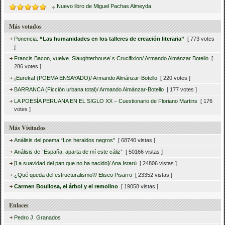
Nuevo libro de Miguel Pachas Almeyda
Más votados
Ponencia:
“Las humanidades en los talleres de creación literaria”
[ 773 votes
]
Francis Bacon, vuelve. Slaughterhouse´s Crucifixion/ Armando Almánzar Botello
[
286 votes ]
¡Eureka! (POEMA ENSAYADO)/ Armando Almánzar-Botello
[ 220 votes ]
BARRANCA (Ficción urbana total)/ Armando Almánzar-Botello
[ 177 votes ]
LA POESÍA PERUANA EN EL SIGLO XX – Cuestionario de Floriano Martins
[ 176
votes ]
Más Visitados
Análisis del poema “Los heraldos negros”
[ 68740 vistas ]
Análisis de “España, aparta de mí este cáliz”
[ 50166 vistas ]
[La suavidad del pan que no ha nacido]/ Ana Istarú
[ 24806 vistas ]
¿Qué queda del estructuralismo?/ Eliseo Pisarro
[ 23352 vistas ]
Carmen Boullosa, el árbol y el remolino
[ 19058 vistas ]
Enlaces
Pedro J. Granados