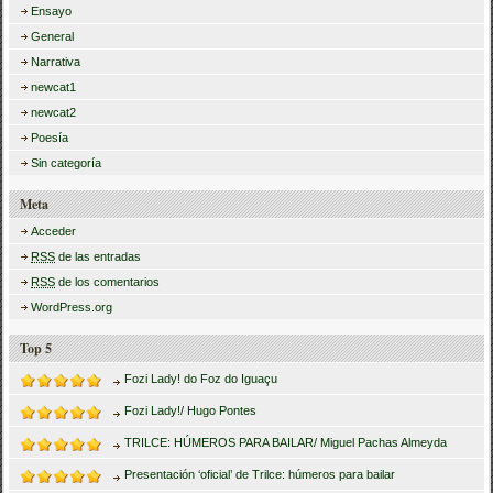
Ensayo
General
Narrativa
newcat1
newcat2
Poesía
Sin categoría
Meta
Acceder
RSS
de las entradas
RSS
de los comentarios
WordPress.org
Top 5
Fozi Lady! do Foz do Iguaçu
Fozi Lady!/ Hugo Pontes
TRILCE: HÚMEROS PARA BAILAR/ Miguel Pachas Almeyda
Presentación ‘oficial’ de Trilce: húmeros para bailar