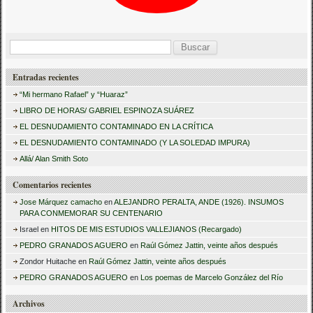
B
u
Entradas recientes
s
“Mi hermano Rafael” y “Huaraz”
c
LIBRO DE HORAS/ GABRIEL ESPINOZA SUÁREZ
a
EL DESNUDAMIENTO CONTAMINADO EN LA CRÍTICA
r
EL DESNUDAMIENTO CONTAMINADO (Y LA SOLEDAD IMPURA)
:
Allá/ Alan Smith Soto
Comentarios recientes
Jose Márquez camacho
en
ALEJANDRO PERALTA, ANDE (1926). INSUMOS
PARA CONMEMORAR SU CENTENARIO
Israel
en
HITOS DE MIS ESTUDIOS VALLEJIANOS (Recargado)
PEDRO GRANADOS AGUERO
en
Raúl Gómez Jattin, veinte años después
Zondor Huitache
en
Raúl Gómez Jattin, veinte años después
PEDRO GRANADOS AGUERO
en
Los poemas de Marcelo González del Río
Archivos