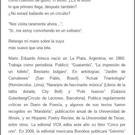
como cuestión de gusto. O estilo. ¿Es el estilo
lo que primero llega, después también?
¿No estaré bailando en un circuito?
“Nos visita raramente ahora…”;
“Sí, me estoy convirtiendo en un solitario”.
Retengo mi mano sobre la suya
más suave que una tela.
Mario Eduardo Arteca nació en La Plata, Argentina, en 1960.
Trabaja como periodista. Publicó: “Guatambú”, “La impresión de
un folleto”, Bestiario búlgaro”. En antologías: “Jardim de
Camaleoes” (San Pablo, Brasil); “Actual Triantología”
(Homúnculus, Lima); “Naranjos de fascinante música” (Libros de la
talita dorada, City Bell) y “Pulir huesos” (Galaxia
Gutenberg/Círculo de Lectores, Barcelona). Publica regularmente
críticas en Diario de Poesía, y algunos de sus textos fueron
recogidos en “Mandorla”, publicación anual de la Universidad de
Illinois, y en Hispanic Poetry Review, de la Universidad de Texas,
entre otros. La editorial VOX edita este año su libro “Cinco por
uno”. En 2009, la editorial mexicana Bonobos publicará “Géminis”