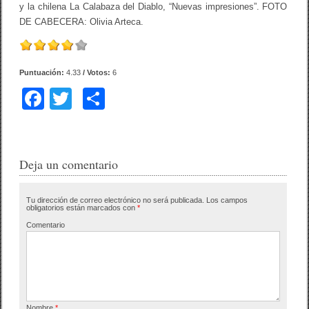
y la chilena La Calabaza del Diablo, “Nuevas impresiones”. FOTO
DE CABECERA: Olivia Arteca.
Puntuación:
4.33
/ Votos:
6
F
T
C
a
wi
o
c
tt
m
e
er
p
Deja un comentario
b
ar
Tu dirección de correo electrónico no será publicada.
Los campos
o
tir
obligatorios están marcados con
*
o
Comentario
k
Nombre
*