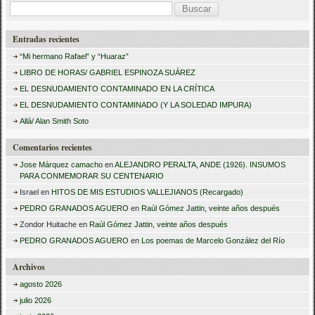
B
u
Entradas recientes
s
“Mi hermano Rafael” y “Huaraz”
c
LIBRO DE HORAS/ GABRIEL ESPINOZA SUÁREZ
a
EL DESNUDAMIENTO CONTAMINADO EN LA CRÍTICA
r
EL DESNUDAMIENTO CONTAMINADO (Y LA SOLEDAD IMPURA)
:
Allá/ Alan Smith Soto
Comentarios recientes
Jose Márquez camacho
en
ALEJANDRO PERALTA, ANDE (1926). INSUMOS
PARA CONMEMORAR SU CENTENARIO
Israel
en
HITOS DE MIS ESTUDIOS VALLEJIANOS (Recargado)
PEDRO GRANADOS AGUERO
en
Raúl Gómez Jattin, veinte años después
Zondor Huitache
en
Raúl Gómez Jattin, veinte años después
PEDRO GRANADOS AGUERO
en
Los poemas de Marcelo González del Río
Archivos
agosto 2026
julio 2026