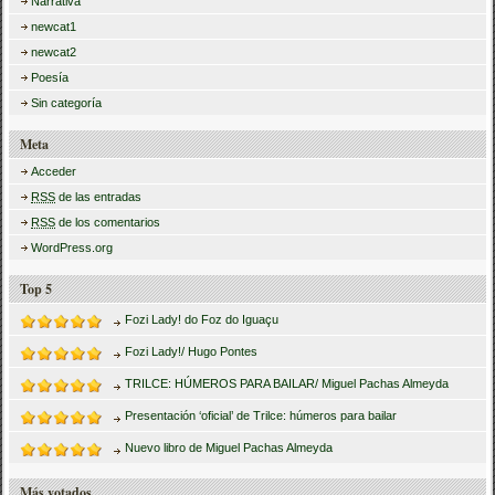
Narrativa
newcat1
newcat2
Poesía
Sin categoría
Meta
Acceder
RSS
de las entradas
RSS
de los comentarios
WordPress.org
Top 5
Fozi Lady! do Foz do Iguaçu
Fozi Lady!/ Hugo Pontes
TRILCE: HÚMEROS PARA BAILAR/ Miguel Pachas Almeyda
Presentación ‘oficial’ de Trilce: húmeros para bailar
Nuevo libro de Miguel Pachas Almeyda
Más votados