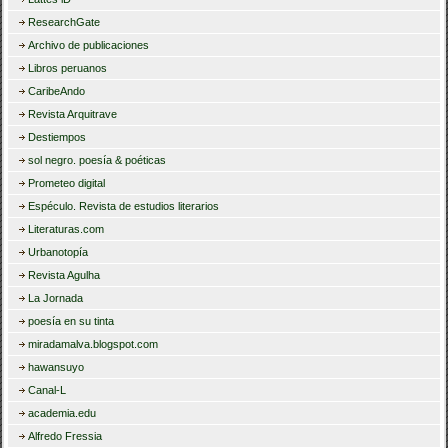
ResearchGate
Archivo de publicaciones
Libros peruanos
CaribeAndo
Revista Arquitrave
Destiempos
sol negro. poesía & poéticas
Prometeo digital
Espéculo. Revista de estudios literarios
Literaturas.com
Urbanotopía
Revista Agulha
La Jornada
poesía en su tinta
miradamalva.blogspot.com
hawansuyo
Canal-L
academia.edu
Alfredo Fressia