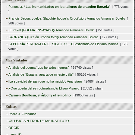
Ponencia:
“Las humanidades en los talleres de creación literaria”
[ 773 votes
]
Francis Bacon, vuelve. Slaughterhouse´s Crucifixion/ Armando Almánzar Botello
[
286 votes ]
¡Eureka! (POEMA ENSAYADO)/ Armando Almánzar-Botello
[ 220 votes ]
BARRANCA (Ficción urbana total)/ Armando Almánzar-Botello
[ 177 votes ]
LA POESÍA PERUANA EN EL SIGLO XX – Cuestionario de Floriano Martins
[ 176
votes ]
Más Visitados
Análisis del poema “Los heraldos negros”
[ 68740 vistas ]
Análisis de “España, aparta de mí este cáliz”
[ 50166 vistas ]
[La suavidad del pan que no ha nacido]/ Ana Istarú
[ 24804 vistas ]
¿Qué queda del estructuralismo?/ Eliseo Pisarro
[ 23352 vistas ]
Carmen Boullosa, el árbol y el remolino
[ 19058 vistas ]
Enlaces
Pedro J. Granados
VALLEJO SIN FRONTERAS INSTITUTO
ORCID
Lattes iD