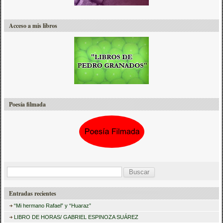
Acceso a mis libros
Poesía filmada
B
u
Entradas recientes
s
“Mi hermano Rafael” y “Huaraz”
c
LIBRO DE HORAS/ GABRIEL ESPINOZA SUÁREZ