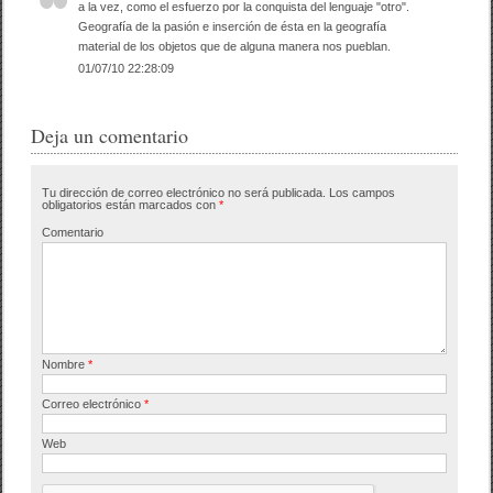
o
tir
a la vez, como el esfuerzo por la conquista del lenguaje "otro".
Geografía de la pasión e inserción de ésta en la geografía
o
material de los objetos que de alguna manera nos pueblan.
01/07/10 22:28:09
k
Deja un comentario
Tu dirección de correo electrónico no será publicada.
Los campos
obligatorios están marcados con
*
Comentario
Nombre
*
Correo electrónico
*
Web