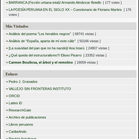
BARRANCA (Ficción urbana total)/ Armando Almánzar-Botello
[ 177 votes ]
LA POESÍA PERUANA EN EL SIGLO XX – Cuestionario de Floriano Martins
[ 176
votes ]
Más Visitados
Análisis del poema “Los heraldos negros”
[ 68741 vistas ]
Análisis de “España, aparta de mí este cáliz”
[ 50166 vistas ]
[La suavidad del pan que no ha nacido]/ Ana Istarú
[ 24807 vistas ]
¿Qué queda del estructuralismo?/ Eliseo Pisarro
[ 23352 vistas ]
Carmen Boullosa, el árbol y el remolino
[ 19059 vistas ]
Enlaces
Pedro J. Granados
VALLEJO SIN FRONTERAS INSTITUTO
ORCID
Lattes iD
ResearchGate
Archivo de publicaciones
Libros peruanos
CaribeAndo
Revista Arquitrave