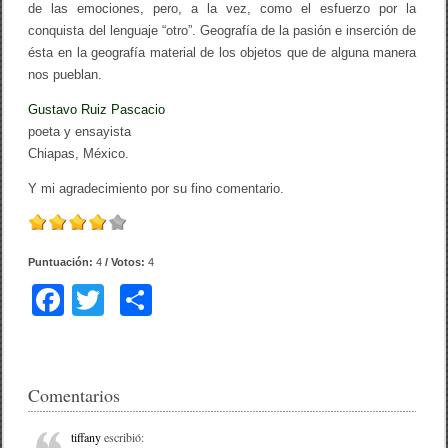
de las emociones, pero, a la vez, como el esfuerzo por la
conquista del lenguaje “otro”. Geografía de la pasión e inserción de
ésta en la geografía material de los objetos que de alguna manera
nos pueblan.
Gustavo Ruiz Pascacio
poeta y ensayista
Chiapas, México.
Y mi agradecimiento por su fino comentario.
Puntuación:
4
/ Votos:
4
F
T
C
a
wi
o
c
tt
m
e
er
p
Comentarios
b
ar
tiffany
escribió: