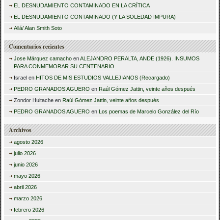
a
EL DESNUDAMIENTO CONTAMINADO EN LA CRÍTICA
r
EL DESNUDAMIENTO CONTAMINADO (Y LA SOLEDAD IMPURA)
:
Allá/ Alan Smith Soto
Comentarios recientes
Jose Márquez camacho
en
ALEJANDRO PERALTA, ANDE (1926). INSUMOS
PARA CONMEMORAR SU CENTENARIO
Israel
en
HITOS DE MIS ESTUDIOS VALLEJIANOS (Recargado)
PEDRO GRANADOS AGUERO
en
Raúl Gómez Jattin, veinte años después
Zondor Huitache
en
Raúl Gómez Jattin, veinte años después
PEDRO GRANADOS AGUERO
en
Los poemas de Marcelo González del Río
Archivos
agosto 2026
julio 2026
junio 2026
mayo 2026
abril 2026
marzo 2026
febrero 2026