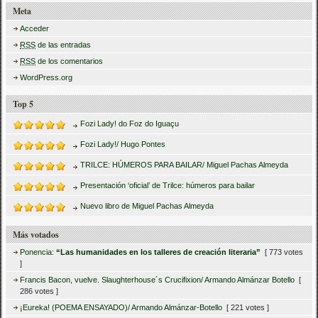
Meta
Acceder
RSS
de las entradas
RSS
de los comentarios
WordPress.org
Top 5
Fozi Lady! do Foz do Iguaçu
Fozi Lady!/ Hugo Pontes
TRILCE: HÚMEROS PARA BAILAR/ Miguel Pachas Almeyda
Presentación ‘oficial’ de Trilce: húmeros para bailar
Nuevo libro de Miguel Pachas Almeyda
Más votados
Ponencia:
“Las humanidades en los talleres de creación literaria”
[ 773 votes
]
Francis Bacon, vuelve. Slaughterhouse´s Crucifixion/ Armando Almánzar Botello
[
286 votes ]
¡Eureka! (POEMA ENSAYADO)/ Armando Almánzar-Botello
[ 221 votes ]