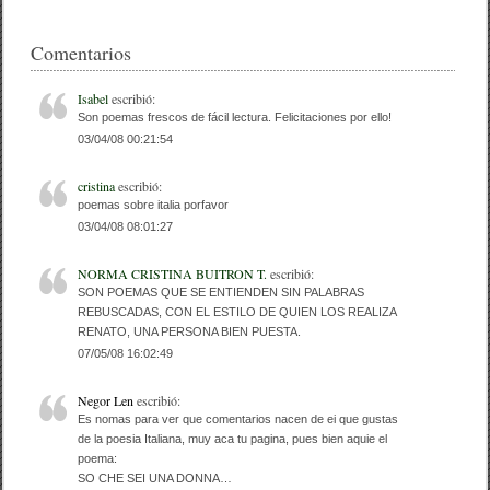
c
tt
m
e
er
p
Comentarios
b
ar
Isabel
escribió:
o
tir
Son poemas frescos de fácil lectura. Felicitaciones por ello!
03/04/08 00:21:54
o
k
cristina
escribió:
poemas sobre italia porfavor
03/04/08 08:01:27
NORMA CRISTINA BUITRON T.
escribió:
SON POEMAS QUE SE ENTIENDEN SIN PALABRAS
REBUSCADAS, CON EL ESTILO DE QUIEN LOS REALIZA
RENATO, UNA PERSONA BIEN PUESTA.
07/05/08 16:02:49
Negor Len
escribió:
Es nomas para ver que comentarios nacen de ei que gustas
de la poesia Italiana, muy aca tu pagina, pues bien aquie el
poema:
SO CHE SEI UNA DONNA…