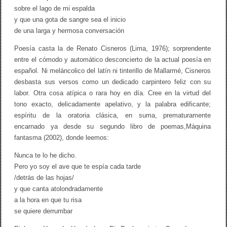
sobre el lago de mi espalda
y que una gota de sangre sea el inicio
de una larga y hermosa conversación
Poesía casta la de Renato Cisneros (Lima, 1976); sorprendente
entre el cómodo y automático desconcierto de la actual poesía en
español. Ni meláncolico del latín ni tinterillo de Mallarmé, Cisneros
desbasta sus versos como un dedicado carpintero feliz con su
labor. Otra cosa atípica o rara hoy en día. Cree en la virtud del
tono exacto, delicadamente apelativo, y la palabra edificante;
espíritu de la oratoria clásica, en suma, prematuramente
encarnado ya desde su segundo libro de poemas,Máquina
fantasma (2002), donde leemos:
Nunca te lo he dicho.
Pero yo soy el ave que te espía cada tarde
/detrás de las hojas/
y que canta atolondradamente
a la hora en que tu risa
se quiere derrumbar