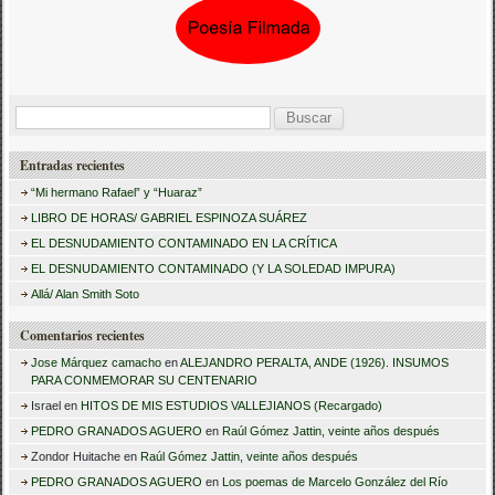
B
u
Entradas recientes
s
“Mi hermano Rafael” y “Huaraz”
c
LIBRO DE HORAS/ GABRIEL ESPINOZA SUÁREZ
a
EL DESNUDAMIENTO CONTAMINADO EN LA CRÍTICA
r
EL DESNUDAMIENTO CONTAMINADO (Y LA SOLEDAD IMPURA)
:
Allá/ Alan Smith Soto
Comentarios recientes
Jose Márquez camacho
en
ALEJANDRO PERALTA, ANDE (1926). INSUMOS
PARA CONMEMORAR SU CENTENARIO
Israel
en
HITOS DE MIS ESTUDIOS VALLEJIANOS (Recargado)
PEDRO GRANADOS AGUERO
en
Raúl Gómez Jattin, veinte años después
Zondor Huitache
en
Raúl Gómez Jattin, veinte años después
PEDRO GRANADOS AGUERO
en
Los poemas de Marcelo González del Río