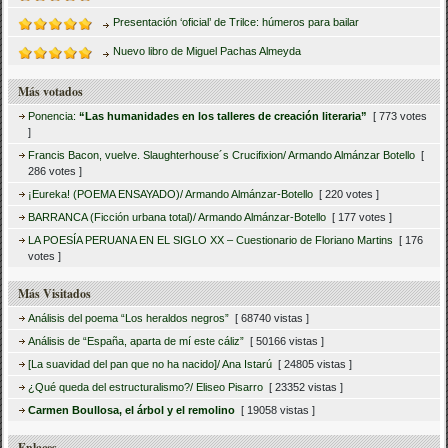
Presentación ‘oficial’ de Trilce: húmeros para bailar
Nuevo libro de Miguel Pachas Almeyda
Más votados
Ponencia:
“Las humanidades en los talleres de creación literaria”
[ 773 votes
]
Francis Bacon, vuelve. Slaughterhouse´s Crucifixion/ Armando Almánzar Botello
[
286 votes ]
¡Eureka! (POEMA ENSAYADO)/ Armando Almánzar-Botello
[ 220 votes ]
BARRANCA (Ficción urbana total)/ Armando Almánzar-Botello
[ 177 votes ]
LA POESÍA PERUANA EN EL SIGLO XX – Cuestionario de Floriano Martins
[ 176
votes ]
Más Visitados
Análisis del poema “Los heraldos negros”
[ 68740 vistas ]
Análisis de “España, aparta de mí este cáliz”
[ 50166 vistas ]
[La suavidad del pan que no ha nacido]/ Ana Istarú
[ 24805 vistas ]
¿Qué queda del estructuralismo?/ Eliseo Pisarro
[ 23352 vistas ]
Carmen Boullosa, el árbol y el remolino
[ 19058 vistas ]
Enlaces