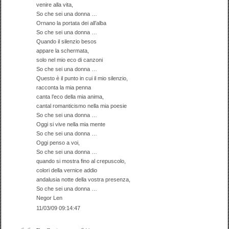
venire alla vita,
So che sei una donna …
Ornano la portata dei all’alba
So che sei una donna …
Quando il silenzio besos
appare la schermata,
solo nel mio eco di canzoni
So che sei una donna …
Questo è il punto in cui il mio silenzio,
racconta la mia penna
canta l’eco della mia anima,
cantal romanticismo nella mia poesie
So che sei una donna …
Oggi si vive nella mia mente
So che sei una donna …
Oggi penso a voi,
So che sei una donna …
quando si mostra fino al crepuscolo,
colori della vernice addio
andalusia notte della vostra presenza,
So che sei una donna …
Negor Len
11/03/09 09:14:47