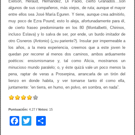
Eielson, Heraud, Hernández, Di Paolo, cierto Granados…son
algunos de sus compañeros, más viejos, de ruta; aunque el mayor
entre ellos sea José María Eguren. Y tiene, aunque crea admitirlo,
muy poco de Ezra Pound; esto lo aleja, afortunadamente para él,
de cierto fraseo predominante en los 80 (Montalbetti, Chirinos,
incluso Eslava) y lo salva de ser, por ende, un burdo imitador de
otro Cisneros (Antonio) (¿su pariente?). Insular por impermeable a
los años, a la mera experiencia, creemos que a este joven le
quedan por recorrer al menos dos caminos, ambos arduamente
poéticos: ensismismarse y, tal como Alicia, mostrarnos un
minucioso mundo paralelo; o, y éste quizá vale un poco menos la
pena, raptar de veras a Proserpina, arrancarla de un tirón del
lienzo en donde habita, y ver tornarse tanto él como ella,
juntamente: “en tierra, en humo, en polvo, en sombra, en nada”.
Puntuación:
4.27
/ Votos:
15
F
T
C
a
wi
o