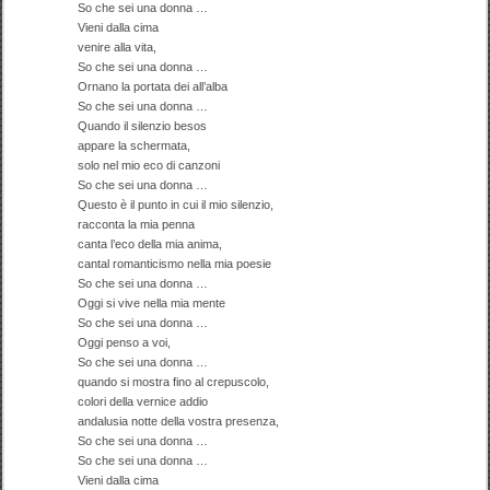
So che sei una donna …
Vieni dalla cima
venire alla vita,
So che sei una donna …
Ornano la portata dei all’alba
So che sei una donna …
Quando il silenzio besos
appare la schermata,
solo nel mio eco di canzoni
So che sei una donna …
Questo è il punto in cui il mio silenzio,
racconta la mia penna
canta l’eco della mia anima,
cantal romanticismo nella mia poesie
So che sei una donna …
Oggi si vive nella mia mente
So che sei una donna …
Oggi penso a voi,
So che sei una donna …
quando si mostra fino al crepuscolo,
colori della vernice addio
andalusia notte della vostra presenza,
So che sei una donna …
So che sei una donna …
Vieni dalla cima