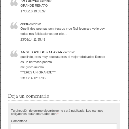
Fer Contreras
escribió:
GRANDE RENATO
17/03/10 19:03:37
clarita
escribió:
Que lindos poemas son frescos y de fácil lectura y yo le doy
todas mis felicitaciones por ello…
23/09/14 11:35:49
ANGIE OVIEDO SALAZAR
escribió:
que lindo, eres muy poetista eres el mejor felicidades Renato
es un hermoso poema
me gusto mucho
"""ERES UN GRANDE"""
23/09/14 12:05:36
Deja un comentario
Tu dirección de correo electrónico no será publicada.
Los campos
obligatorios están marcados con
*
Comentario