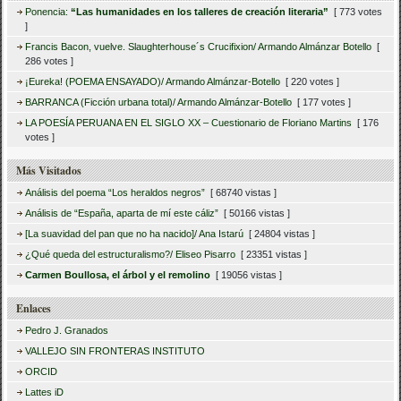
Ponencia:
“Las humanidades en los talleres de creación literaria”
[ 773 votes
]
Francis Bacon, vuelve. Slaughterhouse´s Crucifixion/ Armando Almánzar Botello
[
286 votes ]
¡Eureka! (POEMA ENSAYADO)/ Armando Almánzar-Botello
[ 220 votes ]
BARRANCA (Ficción urbana total)/ Armando Almánzar-Botello
[ 177 votes ]
LA POESÍA PERUANA EN EL SIGLO XX – Cuestionario de Floriano Martins
[ 176
votes ]
Más Visitados
Análisis del poema “Los heraldos negros”
[ 68740 vistas ]
Análisis de “España, aparta de mí este cáliz”
[ 50166 vistas ]
[La suavidad del pan que no ha nacido]/ Ana Istarú
[ 24804 vistas ]
¿Qué queda del estructuralismo?/ Eliseo Pisarro
[ 23351 vistas ]
Carmen Boullosa, el árbol y el remolino
[ 19056 vistas ]
Enlaces
Pedro J. Granados
VALLEJO SIN FRONTERAS INSTITUTO
ORCID
Lattes iD