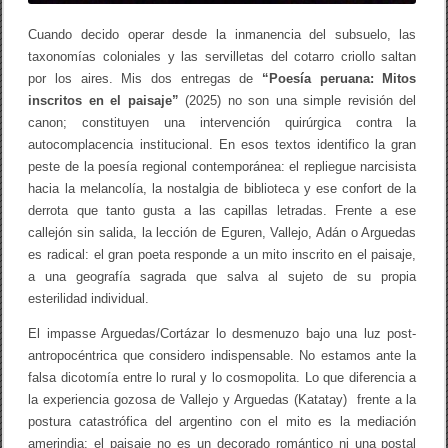
Cuando decido operar desde la inmanencia del subsuelo, las
taxonomías coloniales y las servilletas del cotarro criollo saltan
por los aires. Mis dos entregas de
“Poesía peruana: Mitos
inscritos en el paisaje”
(2025) no son una simple revisión del
canon; constituyen una intervención quirúrgica contra la
autocomplacencia institucional. En esos textos identifico la gran
peste de la poesía regional contemporánea: el repliegue narcisista
hacia la melancolía, la nostalgia de biblioteca y ese confort de la
derrota que tanto gusta a las capillas letradas. Frente a ese
callejón sin salida, la lección de Eguren, Vallejo, Adán o Arguedas
es radical: el gran poeta responde a un mito inscrito en el paisaje,
a una geografía sagrada que salva al sujeto de su propia
esterilidad individual.
El impasse Arguedas/Cortázar lo desmenuzo bajo una luz post-
antropocéntrica que considero indispensable. No estamos ante la
falsa dicotomía entre lo rural y lo cosmopolita. Lo que diferencia a
la experiencia gozosa de Vallejo y Arguedas (Katatay) frente a la
postura catastrófica del argentino con el mito es la mediación
amerindia: el paisaje no es un decorado romántico ni una postal