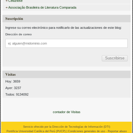
Celuzlose
Associação Brasileira de Literatura Comparada
Suscripción
Ingrese su correo electrónico para notificarlo de las actualizaciones de este blog:
Dirección de correo
Dirección
de
correo
Visitas
Hoy: 3659
Ayer: 3237
Todos: 9134092
contador de Visitas
Servicio ofrecido por la Dirección de Tecnologías de Información (
DTI
)
Pontificia Universidad Católica del Perú (
PUCP
) |
Condiciones generales de uso
-
Reportar abuso