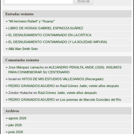
B
u
Entradas recientes
s
“Mi hermano Rafael” y “Huaraz”
c
LIBRO DE HORAS/ GABRIEL ESPINOZA SUÁREZ
a
EL DESNUDAMIENTO CONTAMINADO EN LA CRÍTICA
r
EL DESNUDAMIENTO CONTAMINADO (Y LA SOLEDAD IMPURA)
:
Allá/ Alan Smith Soto
Comentarios recientes
Jose Márquez camacho
en
ALEJANDRO PERALTA, ANDE (1926). INSUMOS
PARA CONMEMORAR SU CENTENARIO
Israel
en
HITOS DE MIS ESTUDIOS VALLEJIANOS (Recargado)
PEDRO GRANADOS AGUERO
en
Raúl Gómez Jattin, veinte años después
Zondor Huitache
en
Raúl Gómez Jattin, veinte años después
PEDRO GRANADOS AGUERO
en
Los poemas de Marcelo González del Río
Archivos
agosto 2026
julio 2026
junio 2026