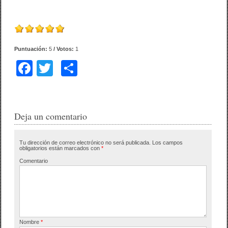
Puntuación:
5
/ Votos:
1
F
T
C
a
wi
o
c
tt
m
e
er
p
Deja un comentario
b
ar
Tu dirección de correo electrónico no será publicada.
Los campos
o
tir
obligatorios están marcados con
*
o
Comentario
k
Nombre
*