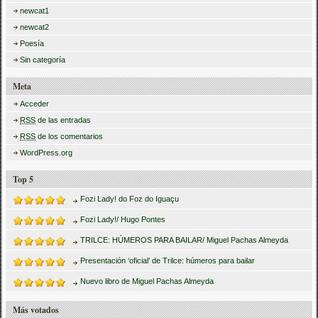
newcat1
newcat2
Poesía
Sin categoría
Meta
Acceder
RSS
de las entradas
RSS
de los comentarios
WordPress.org
Top 5
Fozi Lady! do Foz do Iguaçu
Fozi Lady!/ Hugo Pontes
TRILCE: HÚMEROS PARA BAILAR/ Miguel Pachas Almeyda
Presentación ‘oficial’ de Trilce: húmeros para bailar
Nuevo libro de Miguel Pachas Almeyda
Más votados