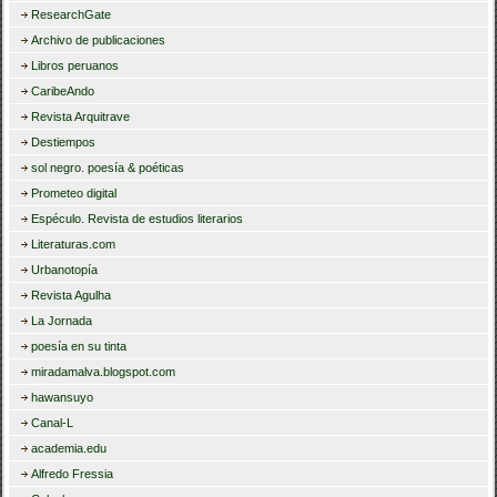
ResearchGate
Archivo de publicaciones
Libros peruanos
CaribeAndo
Revista Arquitrave
Destiempos
sol negro. poesía & poéticas
Prometeo digital
Espéculo. Revista de estudios literarios
Literaturas.com
Urbanotopía
Revista Agulha
La Jornada
poesía en su tinta
miradamalva.blogspot.com
hawansuyo
Canal-L
academia.edu
Alfredo Fressia