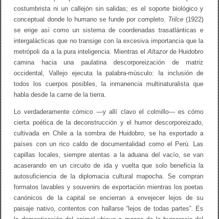
costumbrista ni un callejón sin salidas; es el soporte biológico y
conceptual donde lo humano se funde por completo.
Trilce
(1922)
se erige así como un sistema de coordenadas trasatlánticas e
intergalácticas que no transige con la excesiva importancia que la
metrópoli da a la pura inteligencia. Mientras el
Altazor
de Huidobro
camina hacia una paulatina descorporeización de matriz
occidental, Vallejo ejecuta la palabra-músculo: la inclusión de
todos los cuerpos posibles, la inmanencia multinaturalista que
habla desde la carne de la tierra.
Lo verdaderamente cómico —y allí clavo el colmillo— es cómo
cierta poética de la deconstrucción y el humor descorporeizado,
cultivada en Chile a la sombra de Huidobro, se ha exportado a
países con un rico caldo de documentalidad como el Perú. Las
capillas locales, siempre atentas a la aduana del vacío, se van
acaserando en un circuito de ida y vuelta que solo beneficia la
autosuficiencia de la diplomacia cultural mapocha. Se compran
formatos lavables y souvenirs de exportación mientras los poetas
canónicos de la capital se encierran a envejecer lejos de su
paisaje nativo, contentos con hallarse “lejos de todas partes”. Es