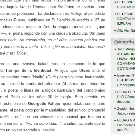
 gestos que han sido leídos históricamente como meras
EL DESNU
r
que bajo la luz del Pensamiento Simétrico se revelan como
CONTAMINA
:
obras de protección. La declaración de Vallejo al periodista
EL DESNU
CONTAMIN
onzález-Ruano, publicada en
El Heraldo de Madrid
el 27 de
IMPURA)
s elocuente al respecto. Ante la pregunta inevitable —¿qué
Allá/ Alan S
e
?—, el poeta responde con una clausura absoluta:
“Ah pues
 decir nada. No encontraba, en mi afán, ninguna palabra con
Comentarios 
o y entonces la inventé: Trilce. ¿No es una palabra hermosa?
Jose Márqu
sé más: Trilce”
.
ALEJANDRO
(1926). I
no es una evasiva baladí, sino la ejecución de lo que
CONMEMO
CENTENAR
 la
Trampa de la Identidad
. Al igual que Ulises ante el
Israel
en
HI
 se nombra como “Nadie” (
Outis
) para volverse inatrapable,
ESTUDIOS 
su libro de la tiranía del referente. Al afirmar que
Trilce
“no
(Recargado
”, el poeta lo libera de la lógica ilustrada y del compromiso
PEDRO GR
que el París de los años 30 le exigía. Esta versión es
Raúl Gómez 
después
el testimonio de
Georgette Vallejo
, quien relata cómo, ante
Zondor Huit
ante, el poeta optó por la materialidad del sonido: pronunció
Jattin, vein
trrriiiil… ce”
, con una vibración tan musical que forzaba a
PEDRO GR
 lo sensorial.
“Por su sonoridad…”
, añadió, haciendo que la
Los poemas
omo un objeto sagrado e inasible.
del Río