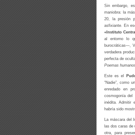
Sin embargo, est
maniobra: la másc
20, la presión p
asfixiante. En e
«Instituto Centr
al entorno lo q
burocráticas—, V
verdadera producc
perfecta de ocult
Poemas humano
Este es el
Pudo
“Nadie”, como un
enredado en pro
cosmogonía del I
inédita. Admitir
habría sido mostr
La máscara del
I
las dos caras de 
otra, para prese