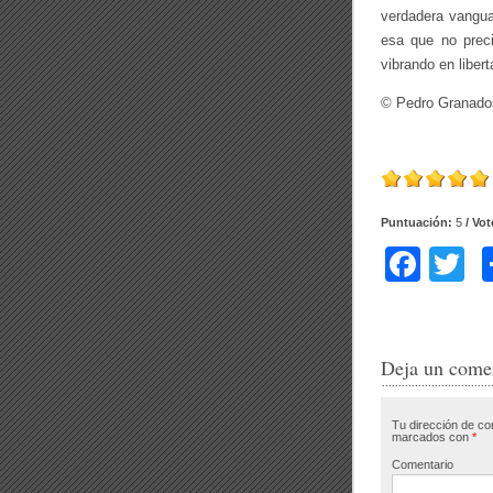
verdadera vangua
esa que no prec
vibrando en libert
© Pedro Granado
Puntuación:
5
/ Vo
F
T
a
w
c
tt
e
e
Deja un come
b
Tu dirección de co
o
marcados con
*
o
Comentario