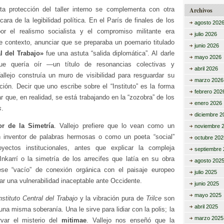
a protección del taller interno se complementa con otra
Archivos
ara de la legibilidad política. En el París de finales de los
agosto 202
or el realismo socialista y el compromiso militante era
julio 2026
se contexto, anunciar que se preparaba un poemario titulado
junio 2026
al del Trabajo»
fue una astuta “salida diplomática”. Al darle
mayo 2026
ue quería oír —un título de resonancias colectivas y
abril 2026
allejo construía un muro de visibilidad para resguardar su
marzo 2026
ión. Decir que uno escribe sobre el “Instituto” es la forma
febrero 202
ar que, en realidad, se está trabajando en la “zozobra” de los
enero 2026
s
.
diciembre 2
r de la Simetría
. Vallejo prefiere que lo vean como un
noviembre 
 inventor de palabras hermosas o como un poeta “social”
octubre 202
yectos institucionales, antes que explicar la compleja
septiembre 
nkarrí o la simetría de los arrecifes que latía en su obra
agosto 202
 ese “vacío” de conexión orgánica con el paisaje europeo
julio 2025
ar una vulnerabilidad inaceptable ante Occidente.
junio 2025
mayo 2025
nstituto Central del Trabajo
y la vibración pura de
Trilce
son
abril 2025
una misma soberanía. Una le sirve para lidiar con la polis; la
marzo 2025
rvar el misterio del
mitimae
. Vallejo nos enseñó que la