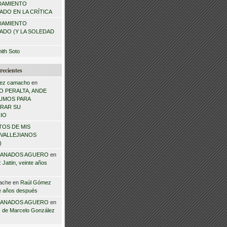
DAMIENTO
DO EN LA CRÍTICA
DAMIENTO
ADO (Y LA SOLEDAD
mith Soto
recientes
ez camacho
en
 PERALTA, ANDE
NSUMOS PARA
RAR SU
IO
TOS DE MIS
VALLEJIANOS
)
ANADOS AGUERO
en
Jattin, veinte años
ache
en
Raúl Gómez
te años después
ANADOS AGUERO
en
 de Marcelo González