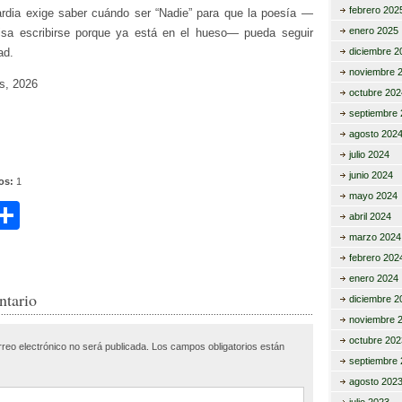
febrero 202
rdia exige saber cuándo ser “Nadie” para que la poesía —
enero 2025
isa escribirse porque ya está en el hueso— pueda seguir
ad.
diciembre 2
noviembre 
s, 2026
octubre 202
septiembre 
agosto 202
julio 2024
junio 2024
tos:
1
mayo 2024
C
abril 2024
i
o
marzo 2024
febrero 202
m
enero 2024
r
p
ntario
diciembre 2
ar
noviembre 
octubre 202
rreo electrónico no será publicada.
Los campos obligatorios están
tir
septiembre 
agosto 202