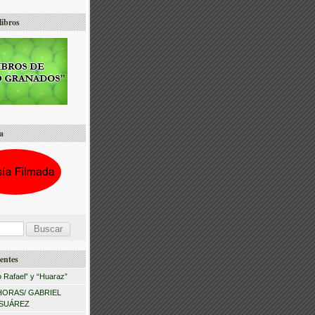
libros
a
entes
 Rafael” y “Huaraz”
HORAS/ GABRIEL
 SUÁREZ