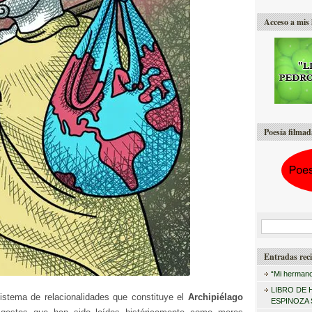
Acceso a mis 
Poesía filmad
B
u
Entradas reci
s
“Mi hermano
c
LIBRO DE 
istema de relacionalidades que constituye el
Archipiélago
a
ESPINOZA