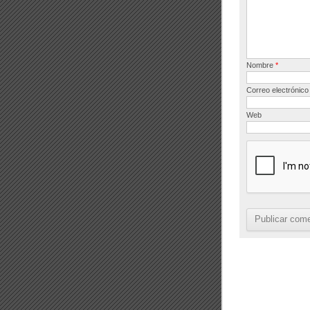
k
Nombre
*
Correo electrónic
Web