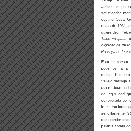
Vallejo
, existen
anécdotas, pero 
sofisticadas mani
español César G
enero de 1931, e
quiere decir
Trilc
Trilce no quiere
dignidad de títul
Pues ya no lo pen
Esta respuesta 
podemos llamar
cíclope Polifemo
Vallejo despoja a 
quiere decir nada
de legibilidad 
corroborada por 
la misma interrog
sencillamente
“Tt
comprender desde
palabra flotara c