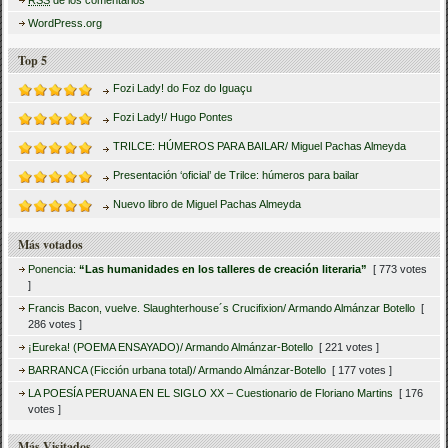
RSS
de los comentarios
WordPress.org
Top 5
Fozi Lady! do Foz do Iguaçu
Fozi Lady!/ Hugo Pontes
TRILCE: HÚMEROS PARA BAILAR/ Miguel Pachas Almeyda
Presentación ‘oficial’ de Trilce: húmeros para bailar
Nuevo libro de Miguel Pachas Almeyda
Más votados
Ponencia:
“Las humanidades en los talleres de creación literaria”
[ 773 votes
]
Francis Bacon, vuelve. Slaughterhouse´s Crucifixion/ Armando Almánzar Botello
[
286 votes ]
¡Eureka! (POEMA ENSAYADO)/ Armando Almánzar-Botello
[ 221 votes ]
BARRANCA (Ficción urbana total)/ Armando Almánzar-Botello
[ 177 votes ]
LA POESÍA PERUANA EN EL SIGLO XX – Cuestionario de Floriano Martins
[ 176
votes ]
Más Visitados