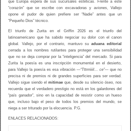
que Europa espera de sus sucursales estéticas. Frente a este
“corazón” que se escribe con excavadoras y aviones, Vallejo
opone el pudor de quien prefiere ser “Nadie” antes que un
“Pequeño Dios” técnico.
El triunfo de Zurita en el Griffin 2026 es el triunfo del
latinoamericano que ha sabido negociar su dolor con el canon
global. Vallejo, por el contrario, mantuvo su
aduana editorial
cerrada a los nombres rutilantes para proteger una sensibilidad
que no se deja comprar por la “inteligencia” del mercado. Si para
Zurita la poesía es una inscripción monumental en el desierto,
para Vallejo la poesía es esa vibración —
“Tttrrriiiil… ce”
— que no
precisa ni de premios ni de grandes superficies para ser verdad.
Vallejo sigue siendo el
mitimae
que, desde su silencio óseo, nos
recuerda que el verdadero prestigio no está en los galardones del
“país ganador”, sino en la capacidad de resistir como un hueso
que, incluso bajo el peso de todos los premios del mundo, se
niega a ser triturado por la elocuencia. P.G.
ENLACES RELACIONADOS: