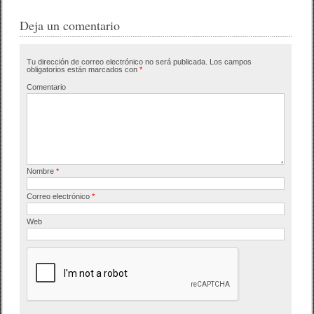
c
tt
m
e
er
p
Deja un comentario
b
ar
Tu dirección de correo electrónico no será publicada.
Los campos
o
tir
obligatorios están marcados con
*
o
Comentario
k
Nombre
*
Correo electrónico
*
Web