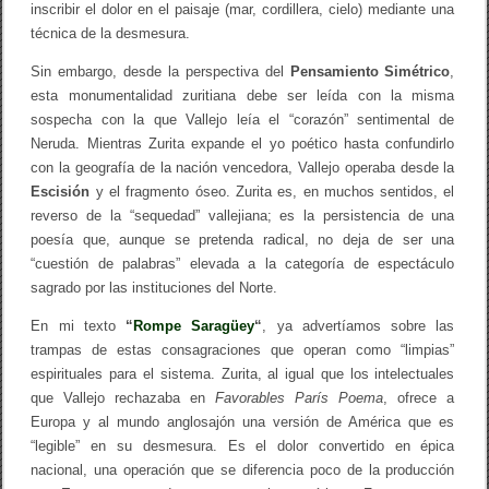
inscribir el dolor en el paisaje (mar, cordillera, cielo) mediante una
técnica de la desmesura.
Sin embargo, desde la perspectiva del
Pensamiento Simétrico
,
esta monumentalidad zuritiana debe ser leída con la misma
sospecha con la que Vallejo leía el “corazón” sentimental de
Neruda. Mientras Zurita expande el yo poético hasta confundirlo
con la geografía de la nación vencedora, Vallejo operaba desde la
Escisión
y el fragmento óseo. Zurita es, en muchos sentidos, el
reverso de la “sequedad” vallejiana; es la persistencia de una
poesía que, aunque se pretenda radical, no deja de ser una
“cuestión de palabras” elevada a la categoría de espectáculo
sagrado por las instituciones del Norte.
En mi texto
“
Rompe Saragüey
“
, ya advertíamos sobre las
trampas de estas consagraciones que operan como “limpias”
espirituales para el sistema. Zurita, al igual que los intelectuales
que Vallejo rechazaba en
Favorables París Poema
, ofrece a
Europa y al mundo anglosajón una versión de América que es
“legible” en su desmesura. Es el dolor convertido en épica
nacional, una operación que se diferencia poco de la producción