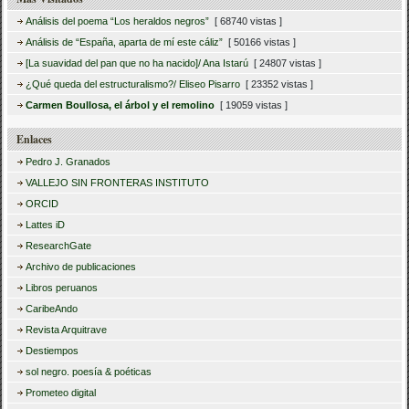
Análisis del poema “Los heraldos negros”
[ 68740 vistas ]
Análisis de “España, aparta de mí este cáliz”
[ 50166 vistas ]
[La suavidad del pan que no ha nacido]/ Ana Istarú
[ 24807 vistas ]
¿Qué queda del estructuralismo?/ Eliseo Pisarro
[ 23352 vistas ]
Carmen Boullosa, el árbol y el remolino
[ 19059 vistas ]
Enlaces
Pedro J. Granados
VALLEJO SIN FRONTERAS INSTITUTO
ORCID
Lattes iD
ResearchGate
Archivo de publicaciones
Libros peruanos
CaribeAndo
Revista Arquitrave
Destiempos
sol negro. poesía & poéticas
Prometeo digital