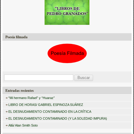
Poesía filmada
B
u
Entradas recientes
s
“Mi hermano Rafael” y “Huaraz”
c
LIBRO DE HORAS/ GABRIEL ESPINOZA SUÁREZ
a
EL DESNUDAMIENTO CONTAMINADO EN LA CRÍTICA
r
EL DESNUDAMIENTO CONTAMINADO (Y LA SOLEDAD IMPURA)
:
Allá/ Alan Smith Soto