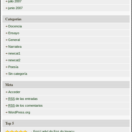
julio 2007
junio 2007
Categorías
Docencia
Ensayo
General
Narrativa
newcat1
newcat2
Poesía
Sin categoría
Meta
Acceder
RSS
de las entradas
RSS
de los comentarios
WordPress.org
Top 5
Fozi Lady! do Foz do Iguaçu