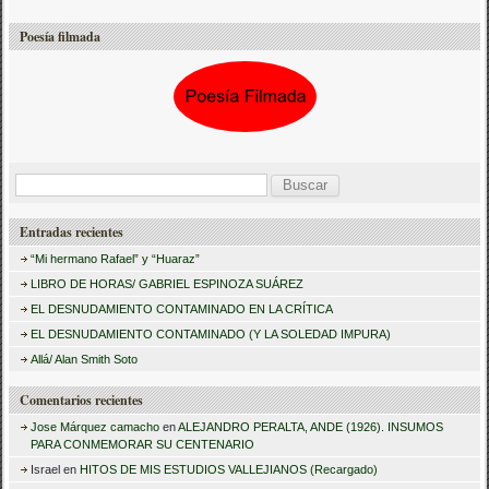
Poesía filmada
B
u
Entradas recientes
s
“Mi hermano Rafael” y “Huaraz”
c
LIBRO DE HORAS/ GABRIEL ESPINOZA SUÁREZ
a
EL DESNUDAMIENTO CONTAMINADO EN LA CRÍTICA
r
EL DESNUDAMIENTO CONTAMINADO (Y LA SOLEDAD IMPURA)
:
Allá/ Alan Smith Soto
Comentarios recientes
Jose Márquez camacho
en
ALEJANDRO PERALTA, ANDE (1926). INSUMOS
PARA CONMEMORAR SU CENTENARIO
Israel
en
HITOS DE MIS ESTUDIOS VALLEJIANOS (Recargado)