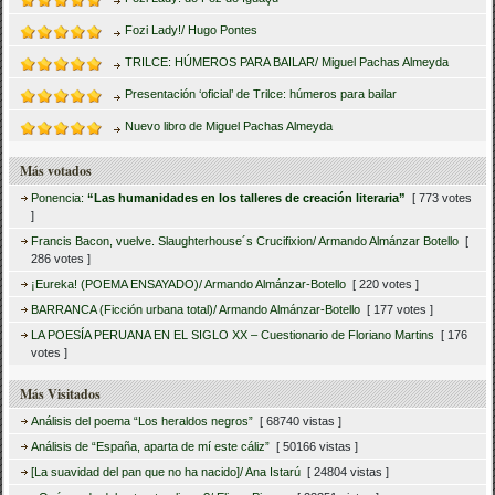
Fozi Lady!/ Hugo Pontes
TRILCE: HÚMEROS PARA BAILAR/ Miguel Pachas Almeyda
Presentación ‘oficial’ de Trilce: húmeros para bailar
Nuevo libro de Miguel Pachas Almeyda
Más votados
Ponencia:
“Las humanidades en los talleres de creación literaria”
[ 773 votes
]
Francis Bacon, vuelve. Slaughterhouse´s Crucifixion/ Armando Almánzar Botello
[
286 votes ]
¡Eureka! (POEMA ENSAYADO)/ Armando Almánzar-Botello
[ 220 votes ]
BARRANCA (Ficción urbana total)/ Armando Almánzar-Botello
[ 177 votes ]
LA POESÍA PERUANA EN EL SIGLO XX – Cuestionario de Floriano Martins
[ 176
votes ]
Más Visitados
Análisis del poema “Los heraldos negros”
[ 68740 vistas ]
Análisis de “España, aparta de mí este cáliz”
[ 50166 vistas ]
[La suavidad del pan que no ha nacido]/ Ana Istarú
[ 24804 vistas ]