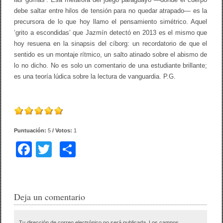
debe saltar entre hilos de tensión para no quedar atrapado— es la
precursora de lo que hoy llamo el pensamiento simétrico. Aquel
‘grito a escondidas’ que Jazmín detectó en 2013 es el mismo que
hoy resuena en la sinapsis del cíborg: un recordatorio de que el
sentido es un montaje rítmico, un salto atinado sobre el abismo de
lo no dicho. No es solo un comentario de una estudiante brillante;
es una teoría lúdica sobre la lectura de vanguardia. P.G.
Puntuación:
5
/ Votos:
1
F
T
C
a
wi
o
c
tt
m
e
er
p
Deja un comentario
b
ar
Tu dirección de correo electrónico no será publicada.
Los campos