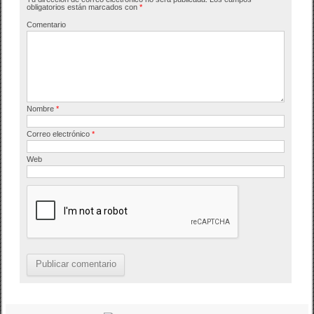
o
tir
obligatorios están marcados con
*
o
Comentario
k
Nombre
*
Correo electrónico
*
Web