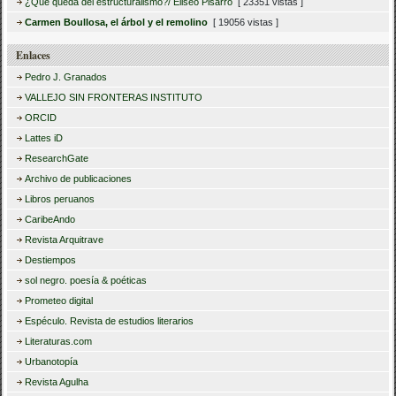
¿Qué queda del estructuralismo?/ Eliseo Pisarro
[ 23351 vistas ]
Carmen Boullosa, el árbol y el remolino
[ 19056 vistas ]
Enlaces
Pedro J. Granados
VALLEJO SIN FRONTERAS INSTITUTO
ORCID
Lattes iD
ResearchGate
Archivo de publicaciones
Libros peruanos
CaribeAndo
Revista Arquitrave
Destiempos
sol negro. poesía & poéticas
Prometeo digital
Espéculo. Revista de estudios literarios
Literaturas.com
Urbanotopía
Revista Agulha