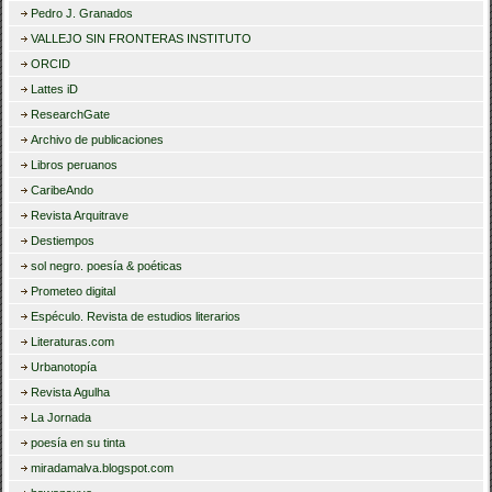
Pedro J. Granados
VALLEJO SIN FRONTERAS INSTITUTO
ORCID
Lattes iD
ResearchGate
Archivo de publicaciones
Libros peruanos
CaribeAndo
Revista Arquitrave
Destiempos
sol negro. poesía & poéticas
Prometeo digital
Espéculo. Revista de estudios literarios
Literaturas.com
Urbanotopía
Revista Agulha
La Jornada
poesía en su tinta
miradamalva.blogspot.com