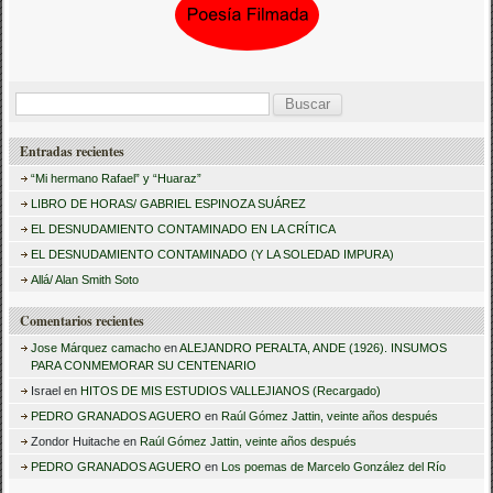
B
u
Entradas recientes
s
“Mi hermano Rafael” y “Huaraz”
c
LIBRO DE HORAS/ GABRIEL ESPINOZA SUÁREZ
a
EL DESNUDAMIENTO CONTAMINADO EN LA CRÍTICA
r
EL DESNUDAMIENTO CONTAMINADO (Y LA SOLEDAD IMPURA)
:
Allá/ Alan Smith Soto
Comentarios recientes
Jose Márquez camacho
en
ALEJANDRO PERALTA, ANDE (1926). INSUMOS
PARA CONMEMORAR SU CENTENARIO
Israel
en
HITOS DE MIS ESTUDIOS VALLEJIANOS (Recargado)
PEDRO GRANADOS AGUERO
en
Raúl Gómez Jattin, veinte años después
Zondor Huitache
en
Raúl Gómez Jattin, veinte años después
PEDRO GRANADOS AGUERO
en
Los poemas de Marcelo González del Río