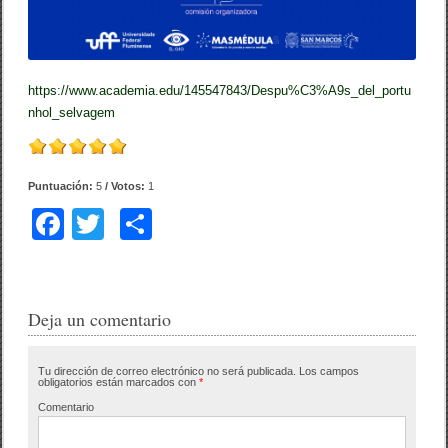
https://www.academia.edu/145547843/Despu%C3%A9s_del_portu
nhol_selvagem
Puntuación:
5
/ Votos:
1
F
T
C
a
wi
o
c
tt
m
e
er
p
Deja un comentario
b
ar
Tu dirección de correo electrónico no será publicada.
Los campos
o
tir
obligatorios están marcados con
*
o
Comentario