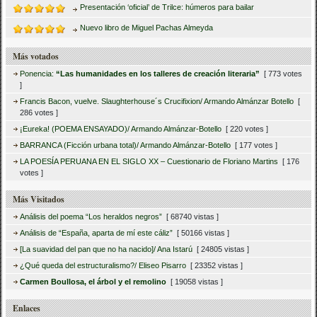
Presentación ‘oficial’ de Trilce: húmeros para bailar
Nuevo libro de Miguel Pachas Almeyda
Más votados
Ponencia:
“Las humanidades en los talleres de creación literaria”
[ 773 votes
]
Francis Bacon, vuelve. Slaughterhouse´s Crucifixion/ Armando Almánzar Botello
[
286 votes ]
¡Eureka! (POEMA ENSAYADO)/ Armando Almánzar-Botello
[ 220 votes ]
BARRANCA (Ficción urbana total)/ Armando Almánzar-Botello
[ 177 votes ]
LA POESÍA PERUANA EN EL SIGLO XX – Cuestionario de Floriano Martins
[ 176
votes ]
Más Visitados
Análisis del poema “Los heraldos negros”
[ 68740 vistas ]
Análisis de “España, aparta de mí este cáliz”
[ 50166 vistas ]
[La suavidad del pan que no ha nacido]/ Ana Istarú
[ 24805 vistas ]
¿Qué queda del estructuralismo?/ Eliseo Pisarro
[ 23352 vistas ]
Carmen Boullosa, el árbol y el remolino
[ 19058 vistas ]
Enlaces