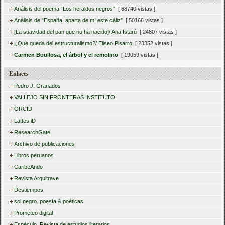
Análisis del poema “Los heraldos negros”
[ 68740 vistas ]
Análisis de “España, aparta de mí este cáliz”
[ 50166 vistas ]
[La suavidad del pan que no ha nacido]/ Ana Istarú
[ 24807 vistas ]
¿Qué queda del estructuralismo?/ Eliseo Pisarro
[ 23352 vistas ]
Carmen Boullosa, el árbol y el remolino
[ 19059 vistas ]
Enlaces
Pedro J. Granados
VALLEJO SIN FRONTERAS INSTITUTO
ORCID
Lattes iD
ResearchGate
Archivo de publicaciones
Libros peruanos
CaribeAndo
Revista Arquitrave
Destiempos
sol negro. poesía & poéticas
Prometeo digital
Espéculo. Revista de estudios literarios