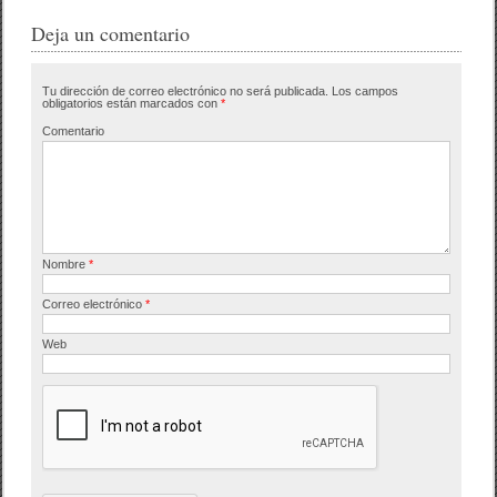
c
tt
m
e
er
p
Deja un comentario
b
ar
Tu dirección de correo electrónico no será publicada.
Los campos
o
tir
obligatorios están marcados con
*
o
Comentario
k
Nombre
*
Correo electrónico
*
Web