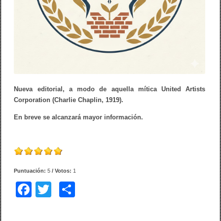
Nueva editorial, a modo de aquella mítica United Artists
Corporation (Charlie Chaplin, 1919).
En breve se alcanzará mayor información.
Puntuación:
5
/ Votos:
1
F
T
C
a
wi
o