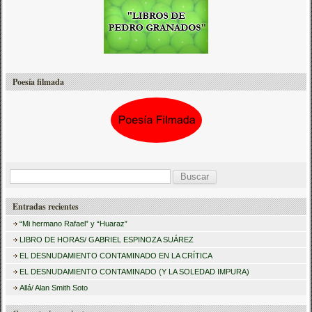
Poesía filmada
B
u
Entradas recientes
s
“Mi hermano Rafael” y “Huaraz”
c
LIBRO DE HORAS/ GABRIEL ESPINOZA SUÁREZ
a
EL DESNUDAMIENTO CONTAMINADO EN LA CRÍTICA
r
EL DESNUDAMIENTO CONTAMINADO (Y LA SOLEDAD IMPURA)
:
Allá/ Alan Smith Soto