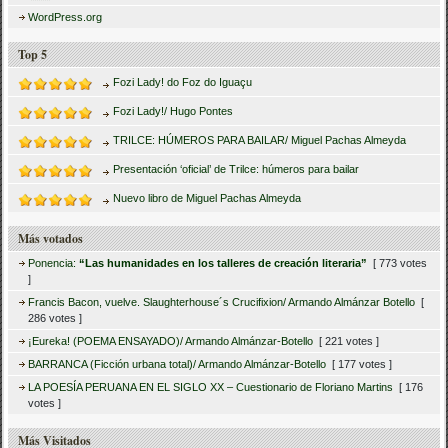
WordPress.org
Top 5
Fozi Lady! do Foz do Iguaçu
Fozi Lady!/ Hugo Pontes
TRILCE: HÚMEROS PARA BAILAR/ Miguel Pachas Almeyda
Presentación ‘oficial’ de Trilce: húmeros para bailar
Nuevo libro de Miguel Pachas Almeyda
Más votados
Ponencia:
“Las humanidades en los talleres de creación literaria”
[ 773 votes
]
Francis Bacon, vuelve. Slaughterhouse´s Crucifixion/ Armando Almánzar Botello
[
286 votes ]
¡Eureka! (POEMA ENSAYADO)/ Armando Almánzar-Botello
[ 221 votes ]
BARRANCA (Ficción urbana total)/ Armando Almánzar-Botello
[ 177 votes ]
LA POESÍA PERUANA EN EL SIGLO XX – Cuestionario de Floriano Martins
[ 176
votes ]
Más Visitados