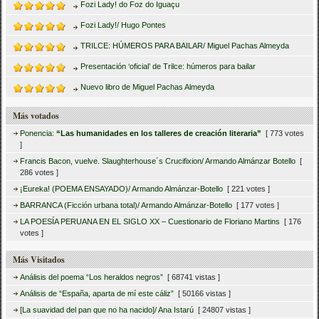
Fozi Lady! do Foz do Iguaçu
Fozi Lady!/ Hugo Pontes
TRILCE: HÚMEROS PARA BAILAR/ Miguel Pachas Almeyda
Presentación ‘oficial’ de Trilce: húmeros para bailar
Nuevo libro de Miguel Pachas Almeyda
Más votados
Ponencia:
“Las humanidades en los talleres de creación literaria”
[ 773 votes
]
Francis Bacon, vuelve. Slaughterhouse´s Crucifixion/ Armando Almánzar Botello
[
286 votes ]
¡Eureka! (POEMA ENSAYADO)/ Armando Almánzar-Botello
[ 221 votes ]
BARRANCA (Ficción urbana total)/ Armando Almánzar-Botello
[ 177 votes ]
LA POESÍA PERUANA EN EL SIGLO XX – Cuestionario de Floriano Martins
[ 176
votes ]
Más Visitados
Análisis del poema “Los heraldos negros”
[ 68741 vistas ]
Análisis de “España, aparta de mí este cáliz”
[ 50166 vistas ]
[La suavidad del pan que no ha nacido]/ Ana Istarú
[ 24807 vistas ]