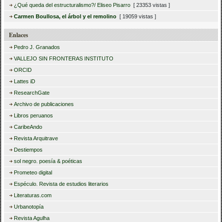
¿Qué queda del estructuralismo?/ Eliseo Pisarro
[ 23353 vistas ]
Carmen Boullosa, el árbol y el remolino
[ 19059 vistas ]
Enlaces
Pedro J. Granados
VALLEJO SIN FRONTERAS INSTITUTO
ORCID
Lattes iD
ResearchGate
Archivo de publicaciones
Libros peruanos
CaribeAndo
Revista Arquitrave
Destiempos
sol negro. poesía & poéticas
Prometeo digital
Espéculo. Revista de estudios literarios
Literaturas.com
Urbanotopía
Revista Agulha