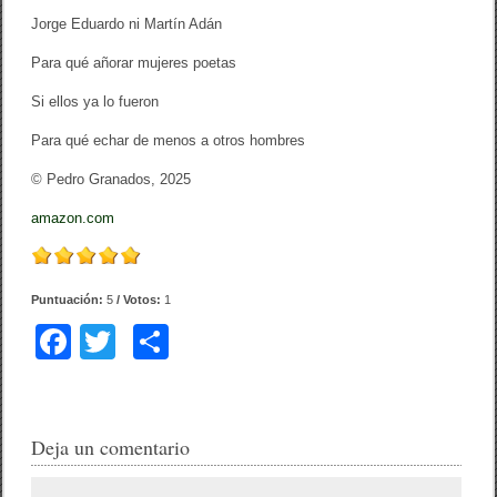
Jorge Eduardo ni Martín Adán
Para qué añorar mujeres poetas
Si ellos ya lo fueron
Para qué echar de menos a otros hombres
© Pedro Granados, 2025
amazon.com
Puntuación:
5
/ Votos:
1
F
T
C
a
wi
o
c
tt
m
e
er
p
Deja un comentario
b
ar