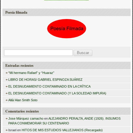
Poesía filmada
B
u
Entradas recientes
s
“Mi hermano Rafael” y “Huaraz”
c
LIBRO DE HORAS/ GABRIEL ESPINOZA SUÁREZ
a
EL DESNUDAMIENTO CONTAMINADO EN LA CRÍTICA
r
EL DESNUDAMIENTO CONTAMINADO (Y LA SOLEDAD IMPURA)
:
Allá/ Alan Smith Soto
Comentarios recientes
Jose Márquez camacho
en
ALEJANDRO PERALTA, ANDE (1926). INSUMOS
PARA CONMEMORAR SU CENTENARIO
Israel
en
HITOS DE MIS ESTUDIOS VALLEJIANOS (Recargado)