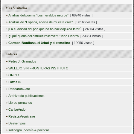
Más Visitados
Análisis del poema “Los heraldos negros”
[ 68740 vistas ]
Análisis de “España, aparta de mí este cáliz”
[ 50166 vistas ]
[La suavidad del pan que no ha nacido]/ Ana Istarú
[ 24804 vistas ]
¿Qué queda del estructuralismo?/ Eliseo Pisarro
[ 23351 vistas ]
Carmen Boullosa, el árbol y el remolino
[ 19056 vistas ]
Enlaces
Pedro J. Granados
VALLEJO SIN FRONTERAS INSTITUTO
ORCID
Lattes iD
ResearchGate
Archivo de publicaciones
Libros peruanos
CaribeAndo
Revista Arquitrave
Destiempos
sol negro. poesía & poéticas