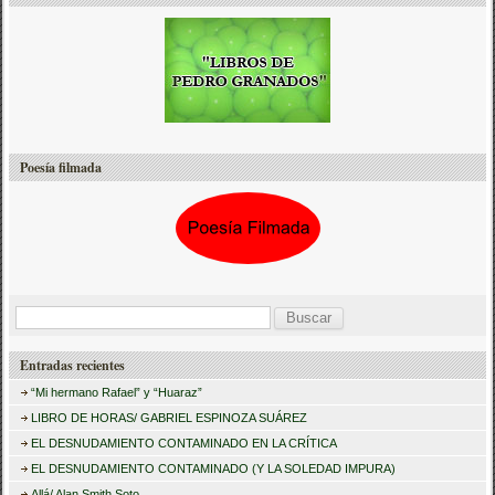
Poesía filmada
B
u
Entradas recientes
s
“Mi hermano Rafael” y “Huaraz”
c
LIBRO DE HORAS/ GABRIEL ESPINOZA SUÁREZ
a
EL DESNUDAMIENTO CONTAMINADO EN LA CRÍTICA
r
EL DESNUDAMIENTO CONTAMINADO (Y LA SOLEDAD IMPURA)
Allá/ Alan Smith Soto