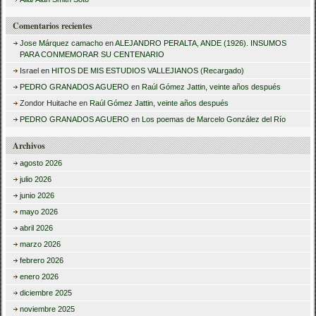
:
Comentarios recientes
Jose Márquez camacho
en
ALEJANDRO PERALTA, ANDE (1926). INSUMOS
PARA CONMEMORAR SU CENTENARIO
Israel
en
HITOS DE MIS ESTUDIOS VALLEJIANOS (Recargado)
PEDRO GRANADOS AGUERO
en
Raúl Gómez Jattin, veinte años después
Zondor Huitache
en
Raúl Gómez Jattin, veinte años después
PEDRO GRANADOS AGUERO
en
Los poemas de Marcelo González del Río
Archivos
agosto 2026
julio 2026
junio 2026
mayo 2026
abril 2026
marzo 2026
febrero 2026
enero 2026
diciembre 2025
noviembre 2025