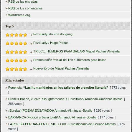
RSS
de las entradas
RSS
de los comentarios
WordPress.org
Top 5
Fozi Lady! do Foz do Iguaçu
Fozi Lady!/ Hugo Pontes
TRILCE: HÚMEROS PARA BAILAR/ Miguel Pachas Almeyda
Presentación ‘oficial’ de Trilce: húmeros para bailar
Nuevo libro de Miguel Pachas Almeyda
Más votados
Ponencia:
“Las humanidades en los talleres de creación literaria”
[ 773 votes
]
Francis Bacon, vuelve. Slaughterhouse´s Crucifixion/ Armando Almánzar Botello
[
286 votes ]
¡Eureka! (POEMA ENSAYADO)/ Armando Almánzar-Botello
[ 220 votes ]
BARRANCA (Ficción urbana total)/ Armando Almánzar-Botello
[ 177 votes ]
LA POESÍA PERUANA EN EL SIGLO XX – Cuestionario de Floriano Martins
[ 176
votes ]