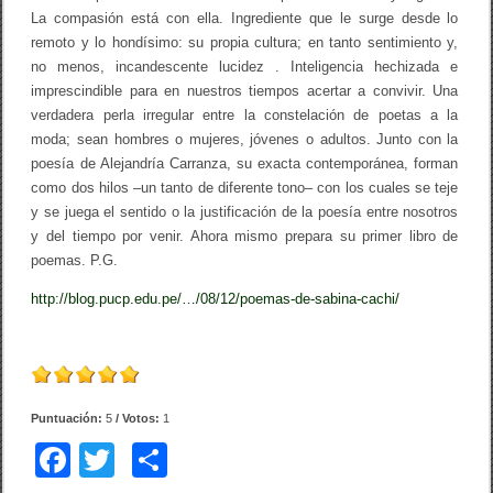
La compasión está con ella. Ingrediente que le surge desde lo
remoto y lo hondísimo: su propia cultura; en tanto sentimiento y,
no menos, incandescente lucidez . Inteligencia hechizada e
imprescindible para en nuestros tiempos acertar a convivir. Una
verdadera perla irregular entre la constelación de poetas a la
moda; sean hombres o mujeres, jóvenes o adultos. Junto con la
poesía de Alejandría Carranza, su exacta contemporánea, forman
como dos hilos –un tanto de diferente tono– con los cuales se teje
y se juega el sentido o la justificación de la poesía entre nosotros
y del tiempo por venir. Ahora mismo prepara su primer libro de
poemas. P.G.
http://blog.pucp.edu.pe/…/08/12/poemas-de-sabina-cachi/
Puntuación:
5
/ Votos:
1
F
T
C