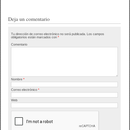
a
wi
o
c
tt
m
e
er
p
Deja un comentario
b
ar
Tu dirección de correo electrónico no será publicada.
Los campos
o
tir
obligatorios están marcados con
*
o
Comentario
k
Nombre
*
Correo electrónico
*
Web