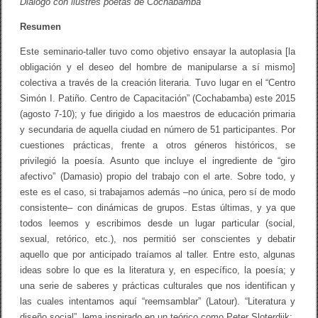
Diálogo con ilustres poetas de Cochabamba
Resumen
Este seminario-taller tuvo como objetivo ensayar la autoplasia [la
obligación y el deseo del hombre de manipularse a sí mismo]
colectiva a través de la creación literaria. Tuvo lugar en el “Centro
Simón I. Patiño. Centro de Capacitación” (Cochabamba) este 2015
(agosto 7-10); y fue dirigido a los maestros de educación primaria
y secundaria de aquella ciudad en número de 51 participantes. Por
cuestiones prácticas, frente a otros géneros históricos, se
privilegió la poesía. Asunto que incluye el ingrediente de “giro
afectivo” (Damasio) propio del trabajo con el arte. Sobre todo, y
este es el caso, si trabajamos además –no única, pero sí de modo
consistente– con dinámicas de grupos. Estas últimas, y ya que
todos leemos y escribimos desde un lugar particular (social,
sexual, retórico, etc.), nos permitió ser conscientes y debatir
aquello que por anticipado traíamos al taller. Entre esto, algunas
ideas sobre lo que es la literatura y, en específico, la poesía; y
una serie de saberes y prácticas culturales que nos identifican y
las cuales intentamos aquí “reemsamblar” (Latour). “Literatura y
diseño social”, lema inspirado en un teórico como Peter Sloterdijk: