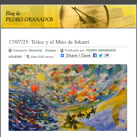
17/07/25:
Trilce y el Mito de Inkarrí
Categoría:
Docencia
,
Ensayo
Publicado por:
PEDRO GRANADOS
AGUERO
Visto:506 veces