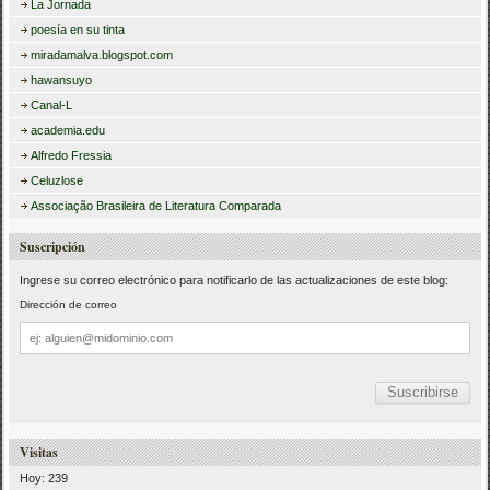
La Jornada
poesía en su tinta
miradamalva.blogspot.com
hawansuyo
Canal-L
academia.edu
Alfredo Fressia
Celuzlose
Associação Brasileira de Literatura Comparada
Suscripción
Ingrese su correo electrónico para notificarlo de las actualizaciones de este blog:
Dirección de correo
Dirección
de
correo
Visitas
Hoy: 239