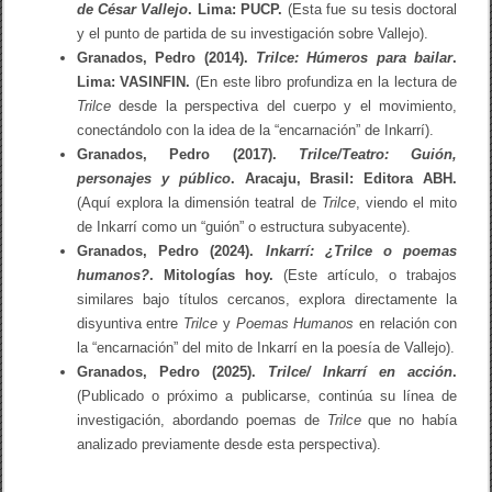
de César Vallejo
. Lima: PUCP.
(Esta fue su tesis doctoral
y el punto de partida de su investigación sobre Vallejo).
Granados, Pedro (2014).
Trilce: Húmeros para bailar
.
Lima: VASINFIN.
(En este libro profundiza en la lectura de
Trilce
desde la perspectiva del cuerpo y el movimiento,
conectándolo con la idea de la “encarnación” de Inkarrí).
Granados, Pedro (2017).
Trilce/Teatro: Guión,
personajes y público
. Aracaju, Brasil: Editora ABH.
(Aquí explora la dimensión teatral de
Trilce
, viendo el mito
de Inkarrí como un “guión” o estructura subyacente).
Granados, Pedro (2024).
Inkarrí: ¿Trilce o poemas
humanos?
. Mitologías hoy.
(Este artículo, o trabajos
similares bajo títulos cercanos, explora directamente la
disyuntiva entre
Trilce
y
Poemas Humanos
en relación con
la “encarnación” del mito de Inkarrí en la poesía de Vallejo).
Granados, Pedro (2025).
Trilce/ Inkarrí en acción
.
(Publicado o próximo a publicarse, continúa su línea de
investigación, abordando poemas de
Trilce
que no había
analizado previamente desde esta perspectiva).