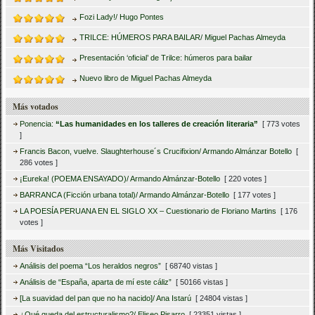
Fozi Lady!/ Hugo Pontes
TRILCE: HÚMEROS PARA BAILAR/ Miguel Pachas Almeyda
Presentación ‘oficial’ de Trilce: húmeros para bailar
Nuevo libro de Miguel Pachas Almeyda
Más votados
Ponencia:
“Las humanidades en los talleres de creación literaria”
[ 773 votes
]
Francis Bacon, vuelve. Slaughterhouse´s Crucifixion/ Armando Almánzar Botello
[
286 votes ]
¡Eureka! (POEMA ENSAYADO)/ Armando Almánzar-Botello
[ 220 votes ]
BARRANCA (Ficción urbana total)/ Armando Almánzar-Botello
[ 177 votes ]
LA POESÍA PERUANA EN EL SIGLO XX – Cuestionario de Floriano Martins
[ 176
votes ]
Más Visitados
Análisis del poema “Los heraldos negros”
[ 68740 vistas ]
Análisis de “España, aparta de mí este cáliz”
[ 50166 vistas ]
[La suavidad del pan que no ha nacido]/ Ana Istarú
[ 24804 vistas ]
¿Qué queda del estructuralismo?/ Eliseo Pisarro
[ 23351 vistas ]