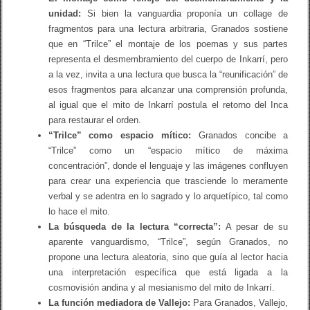
unidad:
Si bien la vanguardia proponía un collage de
fragmentos para una lectura arbitraria, Granados sostiene
que en “Trilce” el montaje de los poemas y sus partes
representa el desmembramiento del cuerpo de Inkarrí, pero
a la vez, invita a una lectura que busca la “reunificación” de
esos fragmentos para alcanzar una comprensión profunda,
al igual que el mito de Inkarrí postula el retorno del Inca
para restaurar el orden.
“Trilce” como espacio mítico:
Granados concibe a
“Trilce” como un “espacio mítico de máxima
concentración”, donde el lenguaje y las imágenes confluyen
para crear una experiencia que trasciende lo meramente
verbal y se adentra en lo sagrado y lo arquetípico, tal como
lo hace el mito.
La búsqueda de la lectura “correcta”:
A pesar de su
aparente vanguardismo, “Trilce”, según Granados, no
propone una lectura aleatoria, sino que guía al lector hacia
una interpretación específica que está ligada a la
cosmovisión andina y al mesianismo del mito de Inkarrí.
La función mediadora de Vallejo:
Para Granados, Vallejo,