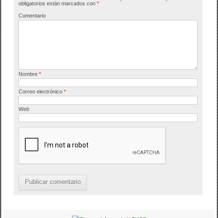
o
tir
obligatorios están marcados con
*
o
Comentario
k
Nombre
*
Correo electrónico
*
Web