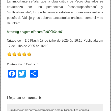
Es importante señalar que la obra crítica de Pedro Granados se
caracteriza por una perspectiva “posantropocéntrica” y
“multinaturalista”, lo que le permite establecer conexiones entre la
poesía de Vallejo y los saberes ancestrales andinos, como el mito
de Inkarrí.
https://g.co/gemini/share/2c099b3cdf01
Criado com
2.5 Flash
17 de julho de 2025 às 16:18
Publicada em
17 de julho de 2025 às 16:19
Puntuación:
5
/ Votos:
3
F
T
C
a
wi
o
c
tt
m
e
er
p
Deja un comentario
b
ar
Tu dirección de correo electrónico no será publicada.
Los campos