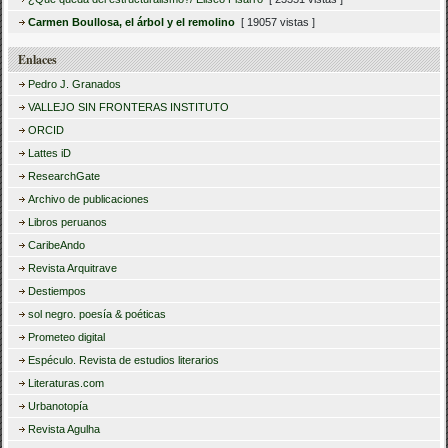
Carmen Boullosa, el árbol y el remolino
[ 19057 vistas ]
Enlaces
Pedro J. Granados
VALLEJO SIN FRONTERAS INSTITUTO
ORCID
Lattes iD
ResearchGate
Archivo de publicaciones
Libros peruanos
CaribeAndo
Revista Arquitrave
Destiempos
sol negro. poesía & poéticas
Prometeo digital
Espéculo. Revista de estudios literarios
Literaturas.com
Urbanotopía
Revista Agulha