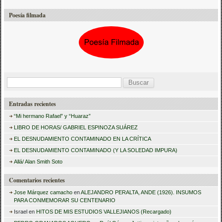
Poesía filmada
B
u
Entradas recientes
s
“Mi hermano Rafael” y “Huaraz”
c
LIBRO DE HORAS/ GABRIEL ESPINOZA SUÁREZ
a
EL DESNUDAMIENTO CONTAMINADO EN LA CRÍTICA
r
EL DESNUDAMIENTO CONTAMINADO (Y LA SOLEDAD IMPURA)
:
Allá/ Alan Smith Soto
Comentarios recientes
Jose Márquez camacho
en
ALEJANDRO PERALTA, ANDE (1926). INSUMOS
PARA CONMEMORAR SU CENTENARIO
Israel
en
HITOS DE MIS ESTUDIOS VALLEJIANOS (Recargado)