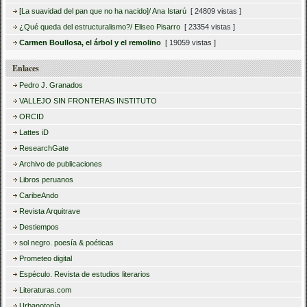
[La suavidad del pan que no ha nacido]/ Ana Istarú
[ 24809 vistas ]
¿Qué queda del estructuralismo?/ Eliseo Pisarro
[ 23354 vistas ]
Carmen Boullosa, el árbol y el remolino
[ 19059 vistas ]
Enlaces
Pedro J. Granados
VALLEJO SIN FRONTERAS INSTITUTO
ORCID
Lattes iD
ResearchGate
Archivo de publicaciones
Libros peruanos
CaribeAndo
Revista Arquitrave
Destiempos
sol negro. poesía & poéticas
Prometeo digital
Espéculo. Revista de estudios literarios
Literaturas.com
Urbanotopía