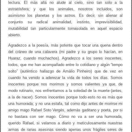
lectura. El más allá no alude al cielo, sino tan sólo a la
estratósfera; y que los animales, nosotros incluidos, son
asimismo los planetas y los astros. Es decir, sin alienar al
conjunto su radical animalidad, instinto, imprevisibilidad,
mutabilidad tan particularmente tornasolada en aquel espacio
abierto.
Agradezco a la poesía, más potente que tocar una quena dentro
del cráneo de una calavera (mi padre y su grupo lo hacían, en
Huaraz, cuando muchachos). Agradezco a los seres inocentes,
todos, que me han acompañado entre lo cotidiano y algún “tempo
solto” (auténtico hallazgo de Amálio Pinheiro) que de vez en
cuando ha venido a aderezar la vida de todos los días. Somos
inocentes porque nos morimos y somos valientes ya que, de
modo rutinario, nos enfrentamos a la soledad de la muerte (antes,
a la de nacer). Somos inocentes porque todo esto no es más que
una humorada; y no una estafa, tal como dijo antes de morirse mi
amigo mago Rafael Soto Vergés, además gaditano y poeta, por si
no bastara con ser mago. Cómo no va a ser una humorada,
querido Rafael, si velamos a diario y meticulosamente nuestras
armas de ranas asesinas siendo apenas unos frágiles seres de