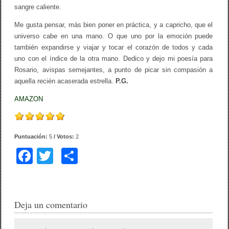
sangre caliente.
Me gusta pensar, más bien poner en práctica, y a capricho, que el
universo cabe en una mano. O que uno por la emoción puede
también expandirse y viajar y tocar el corazón de todos y cada
uno con el índice de la otra mano. Dedico y dejo mi poesía para
Rosario, avispas semejantes, a punto de picar sin compasión a
aquella recién acaserada estrella.
P.G.
AMAZON
Puntuación:
5
/ Votos:
2
F
T
C
a
wi
o
c
tt
m
e
er
p
Deja un comentario
b
ar