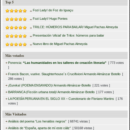
Top 5
Fozi Lady! do Foz do Iguaçu
Fozi Lady!/ Hugo Pontes
TRILCE: HÚMEROS PARA BAILAR/ Miguel Pachas Almeyda
Presentación ‘oficial’ de Trilce: húmeros para bailar
Nuevo libro de Miguel Pachas Almeyda
Más votados
Ponencia:
“Las humanidades en los talleres de creación literaria”
[ 773 votes
]
Francis Bacon, vuelve. Slaughterhouse´s Crucifixion/ Armando Almánzar Botello
[
286 votes ]
¡Eureka! (POEMA ENSAYADO)/ Armando Almánzar-Botello
[ 221 votes ]
BARRANCA (Ficción urbana total)/ Armando Almánzar-Botello
[ 177 votes ]
LA POESÍA PERUANA EN EL SIGLO XX – Cuestionario de Floriano Martins
[ 176
votes ]
Más Visitados
Análisis del poema “Los heraldos negros”
[ 68741 vistas ]
Análisis de “España, aparta de mí este cáliz”
[ 50168 vistas ]