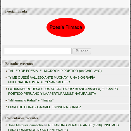
Poesía filmada
B
u
Entradas recientes
s
TALLER DE POESÍA: EL MICROCHIP POÉTICO (en CHICLAYO)
c
“Y ME QUEDÉ VALLEJO ANTE MUCHAY”: UNA BIOGRAFÍA
a
MULTINATURALISTA DE CÉSAR VALLEJO
LA DAMA BURGUESA Y LOS SOCIÓLOGOS: BLANCA VARELA, EL CAMPO
r
POÉTICO PERUANO Y LA APERTURA MULTINATURALISTA
:
“Mi hermano Rafael” y “Huaraz”
LIBRO DE HORAS/ GABRIEL ESPINOZA SUÁREZ
Comentarios recientes
Jose Márquez camacho
en
ALEJANDRO PERALTA, ANDE (1926). INSUMOS
PARA CONMEMORAR SU CENTENARIO