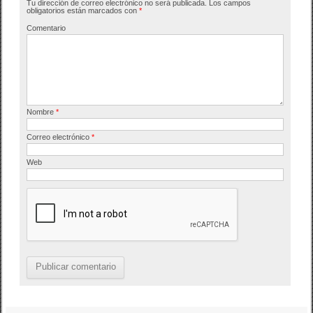
Tu dirección de correo electrónico no será publicada.
Los campos
o
tir
obligatorios están marcados con
*
o
Comentario
k
Nombre
*
Correo electrónico
*
Web