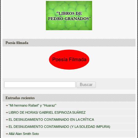
Poesía filmada
B
u
Entradas recientes
s
“Mi hermano Rafael” y “Huaraz”
c
LIBRO DE HORAS/ GABRIEL ESPINOZA SUÁREZ
a
EL DESNUDAMIENTO CONTAMINADO EN LA CRÍTICA
r
EL DESNUDAMIENTO CONTAMINADO (Y LA SOLEDAD IMPURA)
:
Allá/ Alan Smith Soto