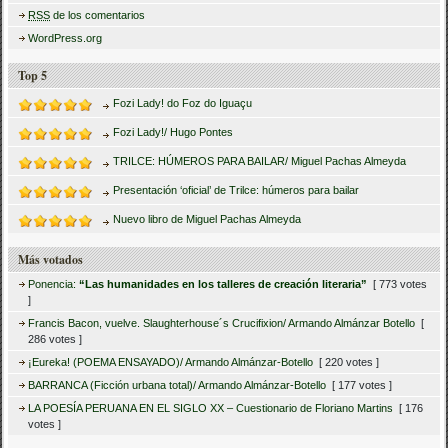
RSS
de los comentarios
WordPress.org
Top 5
Fozi Lady! do Foz do Iguaçu
Fozi Lady!/ Hugo Pontes
TRILCE: HÚMEROS PARA BAILAR/ Miguel Pachas Almeyda
Presentación ‘oficial’ de Trilce: húmeros para bailar
Nuevo libro de Miguel Pachas Almeyda
Más votados
Ponencia:
“Las humanidades en los talleres de creación literaria”
[ 773 votes
]
Francis Bacon, vuelve. Slaughterhouse´s Crucifixion/ Armando Almánzar Botello
[
286 votes ]
¡Eureka! (POEMA ENSAYADO)/ Armando Almánzar-Botello
[ 220 votes ]
BARRANCA (Ficción urbana total)/ Armando Almánzar-Botello
[ 177 votes ]
LA POESÍA PERUANA EN EL SIGLO XX – Cuestionario de Floriano Martins
[ 176
votes ]