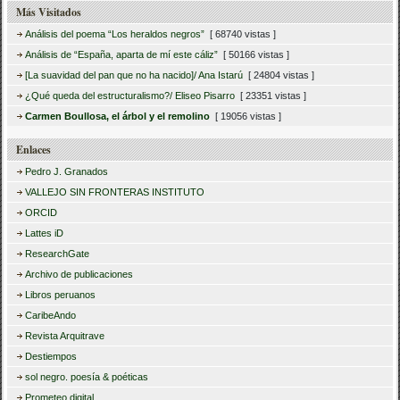
Más Visitados
Análisis del poema “Los heraldos negros”
[ 68740 vistas ]
Análisis de “España, aparta de mí este cáliz”
[ 50166 vistas ]
[La suavidad del pan que no ha nacido]/ Ana Istarú
[ 24804 vistas ]
¿Qué queda del estructuralismo?/ Eliseo Pisarro
[ 23351 vistas ]
Carmen Boullosa, el árbol y el remolino
[ 19056 vistas ]
Enlaces
Pedro J. Granados
VALLEJO SIN FRONTERAS INSTITUTO
ORCID
Lattes iD
ResearchGate
Archivo de publicaciones
Libros peruanos
CaribeAndo
Revista Arquitrave
Destiempos
sol negro. poesía & poéticas
Prometeo digital