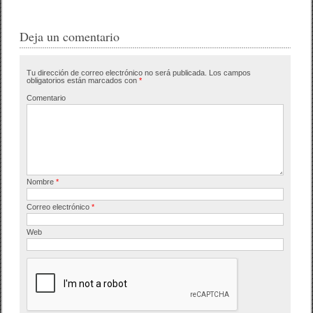
c
tt
m
e
er
p
Deja un comentario
b
ar
Tu dirección de correo electrónico no será publicada.
Los campos
o
tir
obligatorios están marcados con
*
o
Comentario
k
Nombre
*
Correo electrónico
*
Web