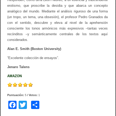
erotismo, que proscribe la desidia y que abarca un concepto
analógico del mundo. Mediante el análisis riguroso de una forma
(un tropo, un tema, una obsesión), el profesor Pedro Granados da
con el sentido, descubre y eleva al nivel de la aprehensión
consciente los tonos armónicos más expresivos –tantas veces
recónditos –y semánticamente centrales de los textos aquí
considerados.
Alan E. Smith (Boston University)
“Excelente colección de ensayos”.
Jenaro Talens
AMAZON
Puntuación:
5
/ Votos:
1
F
T
C
a
wi
o