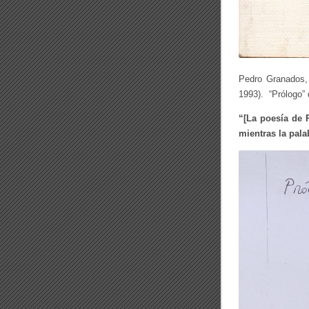
Pedro Granados
1993). “Prólogo”
“[La poesía de
mientras la pala