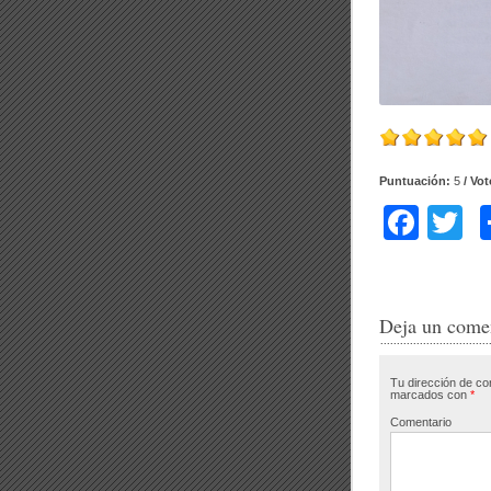
Puntuación:
5
/ Vo
F
T
a
w
c
tt
e
e
Deja un come
b
Tu dirección de co
o
marcados con
*
o
Comentario
k