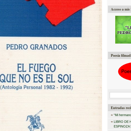
Acceso a mis 
Poesía filmad
B
u
Entradas reci
s
“Mi hermano
c
LIBRO DE 
a
ESPINOZA