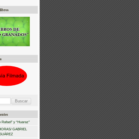
libros
a
entes
 Rafael” y “Huaraz”
HORAS/ GABRIEL
 SUÁREZ