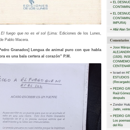
EL DESNU
r
CONTAMINA
:
EL DESNU
CONTAMIN
IMPURA)
Allá/ Alan S
,
El fuego que no es el sol
(Lima: Ediciones de los Lunes,
 de Pablo Macera.
Comentarios 
Jose Márqu
 Pedro Granados] Lengua de animal puro con que habla
ALEJANDRO
bra es una bala certera al corazón” P.M.
(1926). I
CONMEMO
CENTENAR
Israel
en
HI
ESTUDIOS 
(Recargado
PEDRO GR
Raúl Gómez 
después
Zondor Huit
Jattin, vein
PEDRO GR
Los poemas
del Río