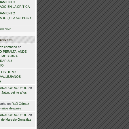
DAMIENTO
DO EN LA CRÍTICA
DAMIENTO
ADO (Y LA SOLEDAD
mith Soto
recientes
ez camacho
en
 PERALTA, ANDE
NSUMOS PARA
RAR SU
IO
TOS DE MIS
VALLEJIANOS
)
ANADOS AGUERO
en
Jattin, veinte años
ache
en
Raúl Gómez
te años después
ANADOS AGUERO
en
 de Marcelo González