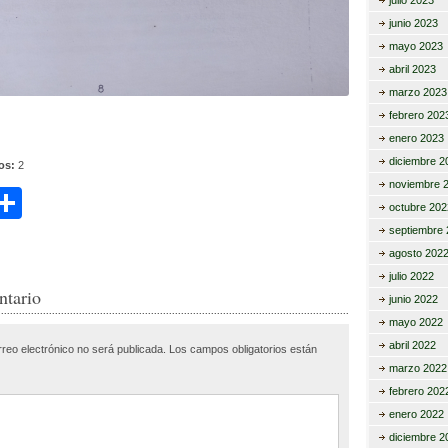
julio 2023
junio 2023
mayo 2023
abril 2023
marzo 2023
febrero 202
enero 2023
diciembre 2
tos:
2
noviembre 
C
octubre 202
i
o
septiembre 
agosto 202
m
julio 2022
r
p
ntario
junio 2022
ar
mayo 2022
abril 2022
rreo electrónico no será publicada.
Los campos obligatorios están
tir
marzo 2022
febrero 202
enero 2022
diciembre 2