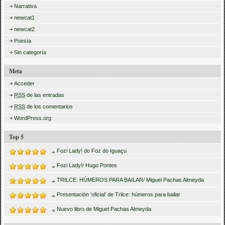
Narrativa
newcat1
newcat2
Poesía
Sin categoría
Meta
Acceder
RSS
de las entradas
RSS
de los comentarios
WordPress.org
Top 5
Fozi Lady! do Foz do Iguaçu
Fozi Lady!/ Hugo Pontes
TRILCE: HÚMEROS PARA BAILAR/ Miguel Pachas Almeyda
Presentación ‘oficial’ de Trilce: húmeros para bailar
Nuevo libro de Miguel Pachas Almeyda