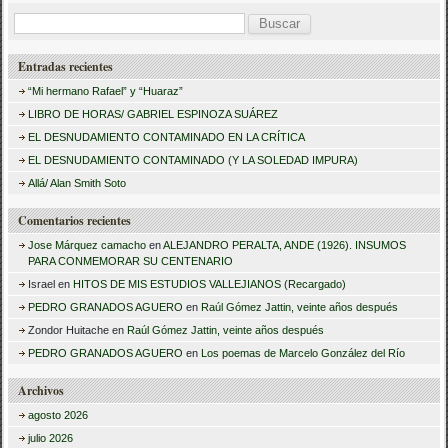
B
u
Entradas recientes
s
“Mi hermano Rafael” y “Huaraz”
c
LIBRO DE HORAS/ GABRIEL ESPINOZA SUÁREZ
a
EL DESNUDAMIENTO CONTAMINADO EN LA CRÍTICA
r
EL DESNUDAMIENTO CONTAMINADO (Y LA SOLEDAD IMPURA)
:
Allá/ Alan Smith Soto
Comentarios recientes
Jose Márquez camacho
en
ALEJANDRO PERALTA, ANDE (1926). INSUMOS
PARA CONMEMORAR SU CENTENARIO
Israel
en
HITOS DE MIS ESTUDIOS VALLEJIANOS (Recargado)
PEDRO GRANADOS AGUERO
en
Raúl Gómez Jattin, veinte años después
Zondor Huitache
en
Raúl Gómez Jattin, veinte años después
PEDRO GRANADOS AGUERO
en
Los poemas de Marcelo González del Río
Archivos
agosto 2026
julio 2026