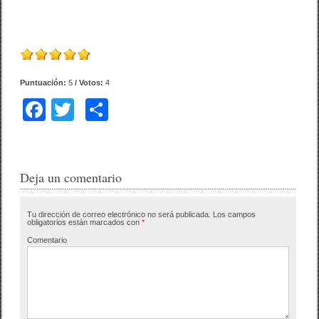
Puntuación:
5
/ Votos:
4
F
T
C
a
wi
o
c
tt
m
e
er
p
Deja un comentario
b
ar
Tu dirección de correo electrónico no será publicada.
Los campos
o
tir
obligatorios están marcados con
*
o
Comentario
k