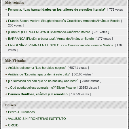
Más votados
Ponencia:
“Las humanidades en los talleres de creación literaria”
[ 773 votes
]
Francis Bacon, vuelve. Slaughterhouse´s Crucifixion/ Armando Almánzar Botello
[
286 votes ]
¡Eureka! (POEMA ENSAYADO)/ Armando Almánzar-Botello
[ 221 votes ]
BARRANCA (Ficción urbana total)/ Armando Almánzar-Botello
[ 177 votes ]
LA POESÍA PERUANA EN EL SIGLO XX – Cuestionario de Floriano Martins
[ 176
votes ]
Más Visitados
Análisis del poema “Los heraldos negros”
[ 68741 vistas ]
Análisis de “España, aparta de mí este cáliz”
[ 50166 vistas ]
[La suavidad del pan que no ha nacido]/ Ana Istarú
[ 24808 vistas ]
¿Qué queda del estructuralismo?/ Eliseo Pisarro
[ 23353 vistas ]
Carmen Boullosa, el árbol y el remolino
[ 19059 vistas ]
Enlaces
Pedro J. Granados
VALLEJO SIN FRONTERAS INSTITUTO
ORCID