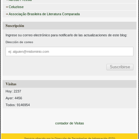
Celuzlose
Associação Brasileira de Literatura Comparada
Suscripción
Ingrese su correo electrónico para notificarlo de las actualizaciones de este blog:
Dirección de correo
Dirección
de
correo
Visitas
Hoy: 2237
Ayer: 4456
Todos: 9146954
contador de Visitas
Servicio ofrecido por la Dirección de Tecnologías de Información (
DTI
)