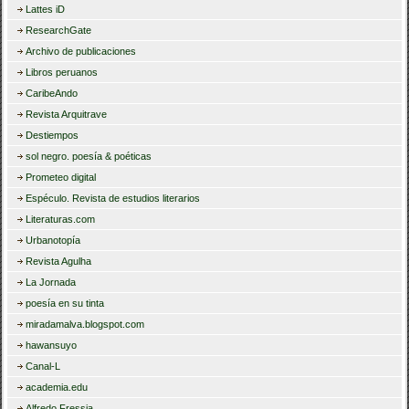
Lattes iD
ResearchGate
Archivo de publicaciones
Libros peruanos
CaribeAndo
Revista Arquitrave
Destiempos
sol negro. poesía & poéticas
Prometeo digital
Espéculo. Revista de estudios literarios
Literaturas.com
Urbanotopía
Revista Agulha
La Jornada
poesía en su tinta
miradamalva.blogspot.com
hawansuyo
Canal-L
academia.edu
Alfredo Fressia