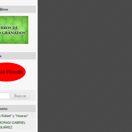
libros
a
entes
 Rafael” y “Huaraz”
HORAS/ GABRIEL
 SUÁREZ