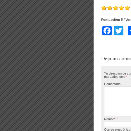
Puntuación:
5
/ Vo
F
T
a
w
c
tt
e
e
Deja un come
b
Tu dirección de co
o
marcados con
*
o
Comentario
k
Nombre
*
Correo electrónic