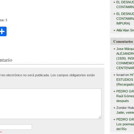
EL DESNU
r
CONTAMINA
:
EL DESNU
CONTAMIN
tos:
3
IMPURA)
C
Allá/ Alan S
i
o
Comentarios 
m
Jose Márqu
ALEJANDRO
r
p
ntario
(1926). I
CONMEMO
ar
CENTENAR
Israel
en
HI
rreo electrónico no será publicada.
Los campos obligatorios están
tir
ESTUDIOS 
(Recargado
PEDRO GR
Raúl Gómez 
después
Zondor Huit
Jattin, vein
PEDRO GR
Los poemas
del Río
o
*