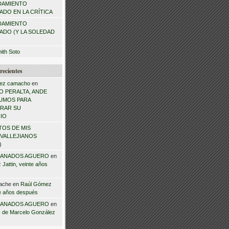
DAMIENTO
DO EN LA CRÍTICA
DAMIENTO
ADO (Y LA SOLEDAD
mith Soto
recientes
ez camacho
en
 PERALTA, ANDE
NSUMOS PARA
RAR SU
IO
TOS DE MIS
VALLEJIANOS
)
ANADOS AGUERO
en
Jattin, veinte años
ache
en
Raúl Gómez
te años después
ANADOS AGUERO
en
 de Marcelo González