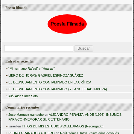
Poesía filmada
B
u
Entradas recientes
s
“Mi hermano Rafael” y “Huaraz”
c
LIBRO DE HORAS/ GABRIEL ESPINOZA SUÁREZ
a
EL DESNUDAMIENTO CONTAMINADO EN LA CRÍTICA
r
EL DESNUDAMIENTO CONTAMINADO (Y LA SOLEDAD IMPURA)
:
Allá/ Alan Smith Soto
Comentarios recientes
Jose Márquez camacho
en
ALEJANDRO PERALTA, ANDE (1926). INSUMOS
PARA CONMEMORAR SU CENTENARIO
Israel
en
HITOS DE MIS ESTUDIOS VALLEJIANOS (Recargado)
PEDRO GRANADOS AGUERO
en
Raúl Gómez Jattin, veinte años después