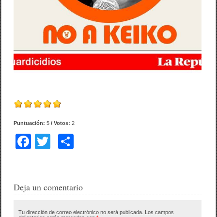
Puntuación:
5
/ Votos:
2
F
T
C
a
wi
o
c
tt
m
e
er
p
Deja un comentario
b
ar
Tu dirección de correo electrónico no será publicada.
Los campos