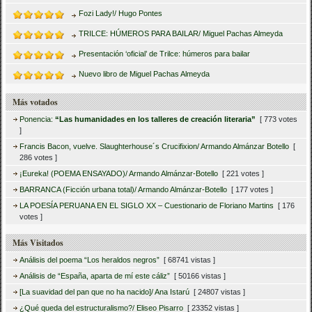
Fozi Lady!/ Hugo Pontes
TRILCE: HÚMEROS PARA BAILAR/ Miguel Pachas Almeyda
Presentación ‘oficial’ de Trilce: húmeros para bailar
Nuevo libro de Miguel Pachas Almeyda
Más votados
Ponencia:
“Las humanidades en los talleres de creación literaria”
[ 773 votes
]
Francis Bacon, vuelve. Slaughterhouse´s Crucifixion/ Armando Almánzar Botello
[
286 votes ]
¡Eureka! (POEMA ENSAYADO)/ Armando Almánzar-Botello
[ 221 votes ]
BARRANCA (Ficción urbana total)/ Armando Almánzar-Botello
[ 177 votes ]
LA POESÍA PERUANA EN EL SIGLO XX – Cuestionario de Floriano Martins
[ 176
votes ]
Más Visitados
Análisis del poema “Los heraldos negros”
[ 68741 vistas ]
Análisis de “España, aparta de mí este cáliz”
[ 50166 vistas ]
[La suavidad del pan que no ha nacido]/ Ana Istarú
[ 24807 vistas ]
¿Qué queda del estructuralismo?/ Eliseo Pisarro
[ 23352 vistas ]