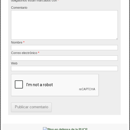
o
tir
obligatorios están marcados con
*
o
Comentario
k
Nombre
*
Correo electrónico
*
Web