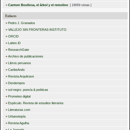
Carmen Boullosa, el árbol y el remolino
[ 19059 vistas ]
Enlaces
Pedro J. Granados
VALLEJO SIN FRONTERAS INSTITUTO
ORCID
Lattes iD
ResearchGate
Archivo de publicaciones
Libros peruanos
CaribeAndo
Revista Arquitrave
Destiempos
sol negro. poesía & poéticas
Prometeo digital
Espéculo. Revista de estudios literarios
Literaturas.com
Urbanotopía
Revista Agulha
La Jornada