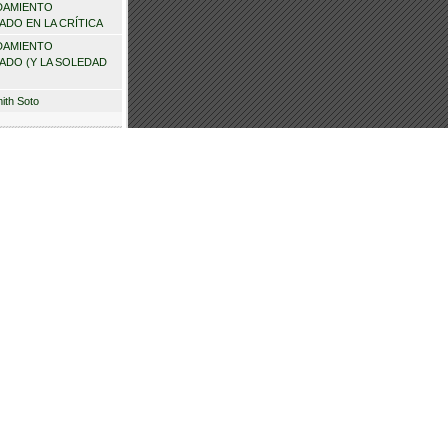
DAMIENTO
DO EN LA CRÍTICA
DAMIENTO
ADO (Y LA SOLEDAD
mith Soto
recientes
ez camacho
en
 PERALTA, ANDE
NSUMOS PARA
RAR SU
IO
TOS DE MIS
VALLEJIANOS
)
ANADOS AGUERO
en
Jattin, veinte años
ache
en
Raúl Gómez
te años después
ANADOS AGUERO
en
 de Marcelo González