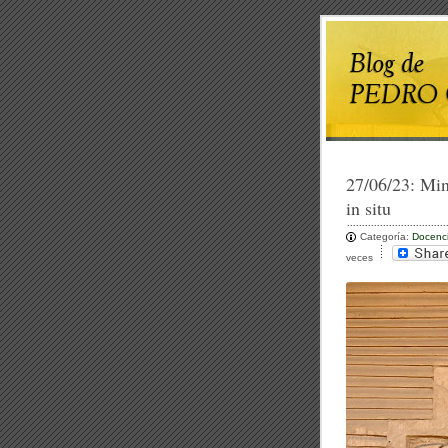
27/06/23:
Min
in situ
Categoría:
Docenc
veces