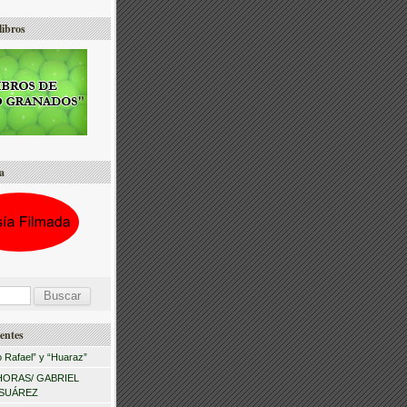
libros
a
entes
 Rafael” y “Huaraz”
HORAS/ GABRIEL
 SUÁREZ