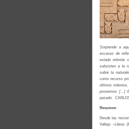
Sorprende a aqu
escasez de refl
estado referido 
subsisten a la 
sobre la natural
como recurso pr
últimos milenios
poseemos […] Es
pasado.
CARLOS
Resumen
Desde las nocio
Vallejo –Libros 