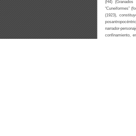
(H4) (Granados 
“Cuneiformes” (fo
(1923), constit
posantropocéntri
narrador-persona
confinamiento, e
corresponder en 
constante del S
sistemático aquí 
Temas
La cuestión ética
“Muro antártico: L
“Muro este: Dime
“Muro dobleancho:
La madre y la com
“Muro occidental: