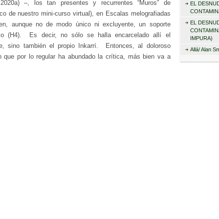
2020a) –, los tan presentes y recurrentes “Muros” de
EL DESNU
r
CONTAMINA
co de nuestro mini-curso virtual), en Escalas melografiadas
:
EL DESNU
uyen, aunque no de modo único ni excluyente, un soporte
CONTAMIN
co (H4). Es decir, no sólo se halla encarcelado allí el
IMPURA)
je, sino también el propio Inkarrí. Entonces, al doloroso
Allá/ Alan S
n que por lo regular ha abundado la crítica, más bien va a
Escalas, y muy en particular en “Cuneiformes”, la compañía
Comentarios 
ol o de Inkarrí: Base de la reflexión ética que de modo
Jose Márqu
ALEJANDRO
se elabora.
(1926). I
CONMEMO
CENTENAR
 (“justicia”) en “Muro noroeste: El compañero de celda”
Israel
en
HI
ESTUDIOS 
(Recargado
a identidad”
PEDRO GR
nsiones y géneros de conocimiento”
Raúl Gómez 
después
 Gracia y arte”
Zondor Huit
Jattin, vein
plicidad solar en “Alfeizer: Crepúsculo color té”
PEDRO GR
Los poemas
 Vallejo a la barba”, escalas de conocimiento amerindio.
del Río