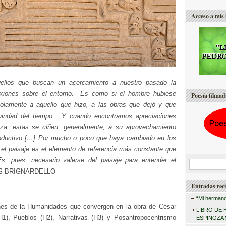
Acceso a mis 
ellos que buscan un acercamiento a nuestro pasado la
exiones sobre el entorno. Es como si el hombre hubiese
Poesía filmad
solamente a aquello que hizo, a las obras que dejó y que
ruindad del tiempo. Y cuando encontramos apreciaciones
eza, estas se ciñen, generalmente, a su aprovechamiento
oductivo […] Por mucho o poco que haya cambiado en los
, el paisaje es el elemento de referencia más constante que
, pues, necesario valerse del paisaje para entender el
B
 BRIGNARDELLO
u
Entradas reci
s
“Mi hermano
c
nes de la Humanidades que convergen en la obra de César
LIBRO DE 
(H1), Pueblos (H2), Narrativas (H3) y Posantropocentrismo
a
ESPINOZA