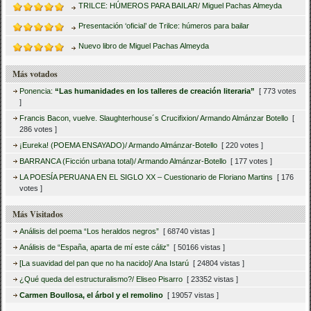
TRILCE: HÚMEROS PARA BAILAR/ Miguel Pachas Almeyda
Presentación ‘oficial’ de Trilce: húmeros para bailar
Nuevo libro de Miguel Pachas Almeyda
Más votados
Ponencia:
“Las humanidades en los talleres de creación literaria”
[ 773 votes
]
Francis Bacon, vuelve. Slaughterhouse´s Crucifixion/ Armando Almánzar Botello
[
286 votes ]
¡Eureka! (POEMA ENSAYADO)/ Armando Almánzar-Botello
[ 220 votes ]
BARRANCA (Ficción urbana total)/ Armando Almánzar-Botello
[ 177 votes ]
LA POESÍA PERUANA EN EL SIGLO XX – Cuestionario de Floriano Martins
[ 176
votes ]
Más Visitados
Análisis del poema “Los heraldos negros”
[ 68740 vistas ]
Análisis de “España, aparta de mí este cáliz”
[ 50166 vistas ]
[La suavidad del pan que no ha nacido]/ Ana Istarú
[ 24804 vistas ]
¿Qué queda del estructuralismo?/ Eliseo Pisarro
[ 23352 vistas ]
Carmen Boullosa, el árbol y el remolino
[ 19057 vistas ]