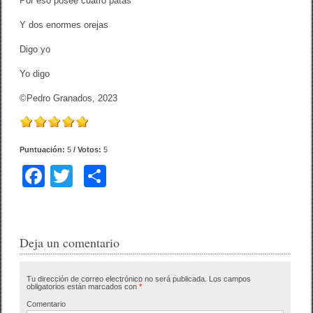
Por eso posee cuatro patas
Y dos enormes orejas
Digo yo
Yo digo
©Pedro Granados, 2023
Puntuación:
5
/ Votos:
5
F
T
C
a
wi
o
c
tt
m
e
er
p
Deja un comentario
b
ar
Tu dirección de correo electrónico no será publicada.
Los campos
o
tir
obligatorios están marcados con
*
o
Comentario