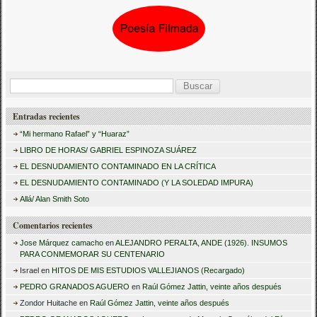
B
u
Entradas recientes
s
“Mi hermano Rafael” y “Huaraz”
c
LIBRO DE HORAS/ GABRIEL ESPINOZA SUÁREZ
a
EL DESNUDAMIENTO CONTAMINADO EN LA CRÍTICA
r
EL DESNUDAMIENTO CONTAMINADO (Y LA SOLEDAD IMPURA)
:
Allá/ Alan Smith Soto
Comentarios recientes
Jose Márquez camacho
en
ALEJANDRO PERALTA, ANDE (1926). INSUMOS
PARA CONMEMORAR SU CENTENARIO
Israel
en
HITOS DE MIS ESTUDIOS VALLEJIANOS (Recargado)
PEDRO GRANADOS AGUERO
en
Raúl Gómez Jattin, veinte años después
Zondor Huitache
en
Raúl Gómez Jattin, veinte años después