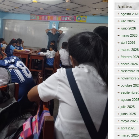
Archivos
agosto 202
julio 2026
junio 2026
mayo 2026
abril 2026
marzo 2026
febrero 202
enero 2026
diciembre 2
noviembre 
octubre 202
septiembre 
agosto 202
julio 2025
junio 2025
mayo 2025
abril 2025
marzo 2025