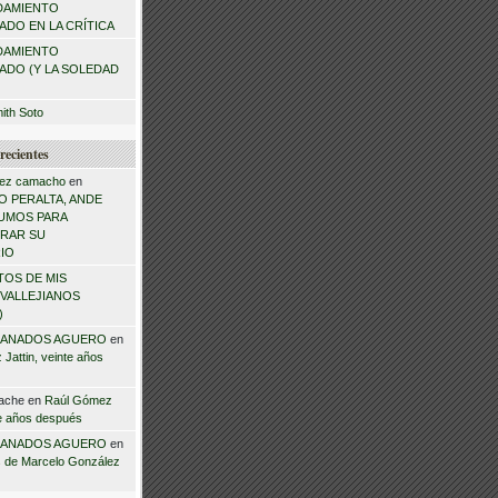
DAMIENTO
DO EN LA CRÍTICA
DAMIENTO
ADO (Y LA SOLEDAD
mith Soto
recientes
ez camacho
en
 PERALTA, ANDE
NSUMOS PARA
RAR SU
IO
TOS DE MIS
VALLEJIANOS
)
ANADOS AGUERO
en
Jattin, veinte años
ache
en
Raúl Gómez
te años después
ANADOS AGUERO
en
 de Marcelo González