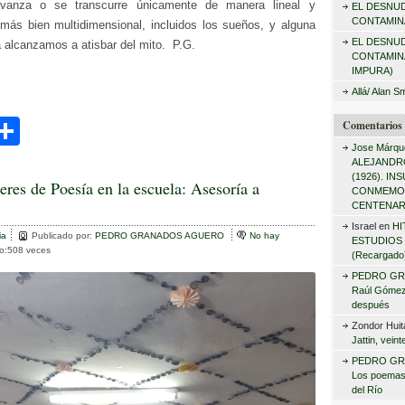
vanza o se transcurre únicamente de manera lineal y
EL DESNU
r
CONTAMINA
, más bien multidimensional, incluidos los sueños, y alguna
:
EL DESNU
 alcanzamos a atisbar del mito. P.G.
CONTAMIN
IMPURA)
Allá/ Alan S
C
Comentarios 
Jose Márqu
i
o
ALEJANDRO
(1926). I
m
leres de Poesía en la escuela: Asesoría a
CONMEMO
CENTENAR
r
p
Israel
en
HI
ia
ar
Publicado por:
PEDRO GRANADOS AGUERO
No hay
ESTUDIOS 
to:508 veces
(Recargado
tir
PEDRO GR
Raúl Gómez 
después
Zondor Huit
Jattin, vein
PEDRO GR
Los poemas
del Río