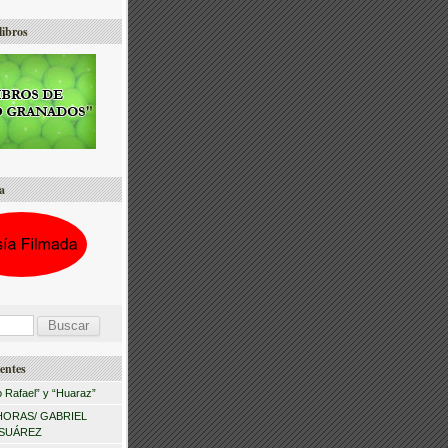
libros
a
entes
 Rafael” y “Huaraz”
HORAS/ GABRIEL
 SUÁREZ