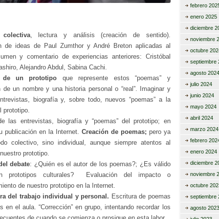
febrero 202
enero 2025
diciembre 2
 colectiva
, lectura y análisis (creación de sentido).
noviembre 
n de ideas de Paul Zumthor y André Breton aplicadas al
octubre 202
esumen y comentario de experiencias anteriores: Cristóbal
septiembre 
ashiro, Alejandro Abdul, Sabina Cachi.
agosto 202
n de un prototipo
que represente estos “poemas” y
julio 2024
 de un nombre y una historia personal o “real”. Imaginar y
junio 2024
entrevistas, biografía y, sobre todo, nuevos “poemas” a la
mayo 2024
 prototipo.
abril 2024
de las entrevistas, biografía y “poemas” del prototipo; en
marzo 2024
u publicación en la Internet.
Creación de poemas;
pero ya
febrero 202
o colectivo, sino individual, aunque siempre atentos al
enero 2024
 nuestro prototipo.
diciembre 2
del debate
: ¿Quién es el autor de los poemas?; ¿Es válido
noviembre 
n prototipos culturales? Evaluación del impacto o
iento de nuestro prototipo en la Internet.
octubre 202
ra del trabajo individual y personal.
Escritura de poemas
septiembre 
es en el aula. “Corrección” en grupo, intentando recordar los
agosto 202
frecuentes de cuando se comienza o prosigue en esta labor.