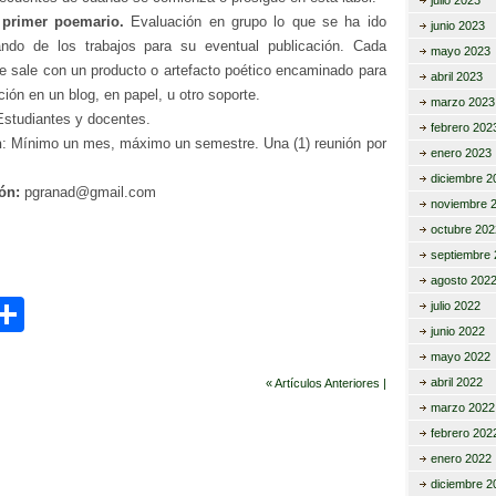
julio 2023
 primer poemario.
Evaluación en grupo lo que se ha ido
junio 2023
ando de los trabajos para su eventual publicación. Cada
mayo 2023
te sale con un producto o artefacto poético encaminado para
abril 2023
ción en un blog, en papel, u otro soporte.
marzo 2023
Estudiantes y docentes.
febrero 202
n
: Mínimo un mes, máximo un semestre. Una (1) reunión por
enero 2023
diciembre 2
ón:
pgranad@gmail.com
noviembre 
octubre 202
septiembre 
agosto 202
C
julio 2022
junio 2022
i
o
mayo 2022
m
abril 2022
« Artículos Anteriores |
r
p
marzo 2022
febrero 202
ar
enero 2022
tir
diciembre 2