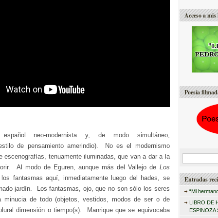
Acceso a mis 
Poesía filmad
 español neo-modernista y, de modo simultáneo,
 (estilo de pensamiento amerindio). No es el modernismo
de escenografías, tenuamente iluminadas, que van a dar a la
B
orir. Al modo de Eguren, aunque más del Vallejo de
Los
u
 los fantasmas aquí, inmediatamente luego del hades, se
Entradas reci
s
inado jardín. Los fantasmas, ojo, que no son sólo los seres
“Mi hermano
c
a minucia de todo (objetos, vestidos, modos de ser o de
LIBRO DE 
a
plural dimensión o tiempo(s). Manrique que se equivocaba
ESPINOZA