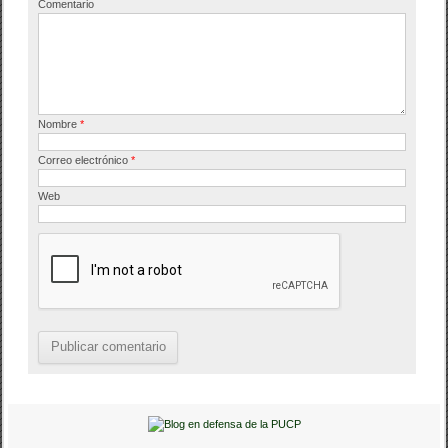
o
Comentario
k
Nombre
*
Correo electrónico
*
Web