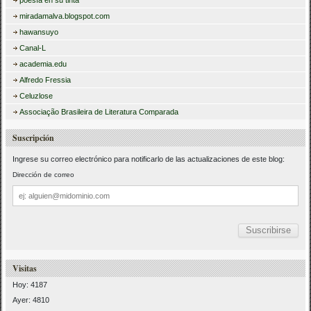
poesía en su tinta
miradamalva.blogspot.com
hawansuyo
Canal-L
academia.edu
Alfredo Fressia
Celuzlose
Associação Brasileira de Literatura Comparada
Suscripción
Ingrese su correo electrónico para notificarlo de las actualizaciones de este blog:
Dirección de correo
Dirección
de
correo
Visitas
Hoy: 4187
Ayer: 4810