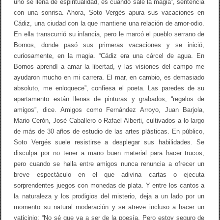
uno se llena de espiritualidad, es cuando sale la magia”, sentencia
con una sonrisa. Ahora, Soto Vergés apura sus vacaciones en
Cádiz, una ciudad con la que mantiene una relación de amor-odio.
En ella transcurrió su infancia, pero le marcó el pueblo serrano de
Bornos, donde pasó sus primeras vacaciones y se inició,
curiosamente, en la magia. “Cádiz era una cárcel de agua. En
Bornos aprendí a amar la libertad, y las visiones del campo me
ayudaron mucho en mi carrera. El mar, en cambio, es demasiado
absoluto, me enloquece”, confiesa el poeta. Las paredes de su
apartamento están llenas de pinturas y grabados, “regalos de
amigos”, dice. Amigos como Fernández Arroyo, Juan Barjola,
Mario Cerón, José Caballero o Rafael Alberti, cultivados a lo largo
de más de 30 años de estudio de las artes plásticas. En público,
Soto Vergés suele resistirse a desplegar sus habilidades. Se
disculpa por no tener a mano buen material para hacer trucos,
pero cuando se halla entre amigos nunca renuncia a ofrecer un
breve espectáculo en el que adivina cartas o ejecuta
sorprendentes juegos con monedas de plata. Y entre los cantos a
la naturaleza y los prodigios del misterio, deja a un lado por un
momento su natural moderación y se atreve incluso a hacer un
vaticinio: “No sé que va a ser de la poesía. Pero estoy seguro de