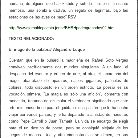
humano, de alguien que ha existido y sufrido. Este es un canto
hermoso, una sombría dádiva, un regalo de lágrimas, bajo las
estaciones de las aves de paso”
RSV
http://www.jornaldepoesia.jor.br/BHBHpedrogranados02.htm
TEXTO RELACIONADO:
El mago de la palabra/ Alejandro Luque
Cuentan que en la buhardilla madrileña de Rafael Soto Vergés
conviven pacíficamente dos mundos singulares. A un lado, el
despacho del escritor y crítico de arte; al otro, el laboratorio del
mago, abarrotado de aparatos, naipes gigantes, pañuelos de
colores, todo dispuesto en un orden estricto. La poesía es su
vocación primera. “La magia es sólo una afición”, comenta con
modestia, tratando de disimular el verdadero significado que este
arte misterioso tiene para el gaditano: una pasión que le ha hecho
viajar por varios países, y le ha deparado la amistad de maestros
como Pepe Carroll o Juan Tamarit. La vida se encargó de elegir
para él un destino de poeta, pero no consiguió alejarle de los
juegos de manos. Una y otra circunstancias se deben, en sus