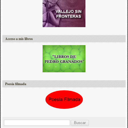
Acceso a mis libros
Poesía filmada
B