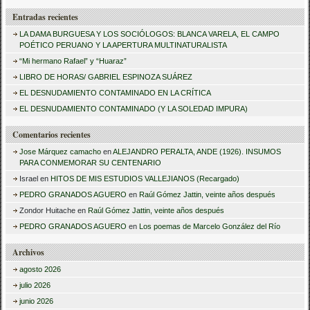
u
Entradas recientes
s
LA DAMA BURGUESA Y LOS SOCIÓLOGOS: BLANCA VARELA, EL CAMPO
c
POÉTICO PERUANO Y LA APERTURA MULTINATURALISTA
a
“Mi hermano Rafael” y “Huaraz”
LIBRO DE HORAS/ GABRIEL ESPINOZA SUÁREZ
r
EL DESNUDAMIENTO CONTAMINADO EN LA CRÍTICA
:
EL DESNUDAMIENTO CONTAMINADO (Y LA SOLEDAD IMPURA)
Comentarios recientes
Jose Márquez camacho
en
ALEJANDRO PERALTA, ANDE (1926). INSUMOS
PARA CONMEMORAR SU CENTENARIO
Israel
en
HITOS DE MIS ESTUDIOS VALLEJIANOS (Recargado)
PEDRO GRANADOS AGUERO
en
Raúl Gómez Jattin, veinte años después
Zondor Huitache
en
Raúl Gómez Jattin, veinte años después
PEDRO GRANADOS AGUERO
en
Los poemas de Marcelo González del Río
Archivos
agosto 2026
julio 2026
junio 2026