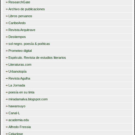
ResearchGate
Archivo de publicaciones
Libros peruanos
CaribeAndo
Revista Arquitrave
Destiempos
sol negro. poesía & poéticas
Prometeo digital
Espéculo. Revista de estudios literarios
Literaturas.com
Urbanotopía
Revista Agulha
La Jornada
poesía en su tinta
miradamalva.blogspot.com
hawansuyo
Canal-L
academia.edu
Alfredo Fressia
Celuzlose