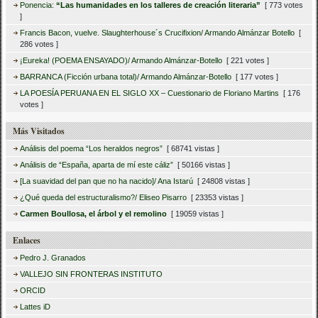
Ponencia:
“Las humanidades en los talleres de creación literaria”
[ 773 votes
]
Francis Bacon, vuelve. Slaughterhouse´s Crucifixion/ Armando Almánzar Botello
[
286 votes ]
¡Eureka! (POEMA ENSAYADO)/ Armando Almánzar-Botello
[ 221 votes ]
BARRANCA (Ficción urbana total)/ Armando Almánzar-Botello
[ 177 votes ]
LA POESÍA PERUANA EN EL SIGLO XX – Cuestionario de Floriano Martins
[ 176
votes ]
Más Visitados
Análisis del poema “Los heraldos negros”
[ 68741 vistas ]
Análisis de “España, aparta de mí este cáliz”
[ 50166 vistas ]
[La suavidad del pan que no ha nacido]/ Ana Istarú
[ 24808 vistas ]
¿Qué queda del estructuralismo?/ Eliseo Pisarro
[ 23353 vistas ]
Carmen Boullosa, el árbol y el remolino
[ 19059 vistas ]
Enlaces
Pedro J. Granados
VALLEJO SIN FRONTERAS INSTITUTO
ORCID
Lattes iD