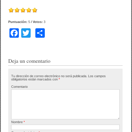
Puntuación:
5
/ Votos:
3
F
T
C
a
wi
o
c
tt
m
e
er
p
Deja un comentario
b
ar
Tu dirección de correo electrónico no será publicada.
Los campos
o
tir
obligatorios están marcados con
*
o
Comentario
k
Nombre
*