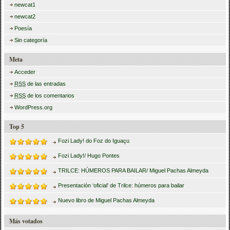
newcat1
newcat2
Poesía
Sin categoría
Meta
Acceder
RSS
de las entradas
RSS
de los comentarios
WordPress.org
Top 5
Fozi Lady! do Foz do Iguaçu
Fozi Lady!/ Hugo Pontes
TRILCE: HÚMEROS PARA BAILAR/ Miguel Pachas Almeyda
Presentación ‘oficial’ de Trilce: húmeros para bailar
Nuevo libro de Miguel Pachas Almeyda
Más votados