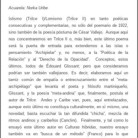
Acuarela: Norka Uribe
Islismo (Trilce I)/Lomismo (Trilce II) en tanto poéticas
consecutivas y complementarias, no sólo del poemario de 1922,
sino también de la poesía póstuma de César Vallejo. Aunque aquí
nos concentraremos en Trilce II o, más bien, este último poema
será la puerta de entrada para extendernos a las islas o
pensamiento “Archipielar” y, no menos, a la “Poética de la
Relación” y al “Derecho de la Opacidad”. Conceptos, estos
últimos, todos de Édouard Glissant; pero que consideramos
podrían ser también vallejianos. Es decir, elaboramos aquí un
tamiz común de empatía o entrecruzamiento entre el “meta-
archipiélago” que levanta el poeta y filósofo martiniqueño,
Glissant, y la poesía “meta-andina” que, finalmente, postula el
autor de
Trilce
. Andes y Caribe van, pues, aquí entrelazados,
aunque esto último no constituya culturalmente, en sí mismo, una
novedad; basta escuchar la tan difundida “chicha”, mezcla de
ritmos andinos y caribeños (Canclini). Finalmente, y tal como lo
ensayó este último autor en
Culturas híbridas
, nuestro ensayo
también va en “busca de un método” (Franco) para lo que