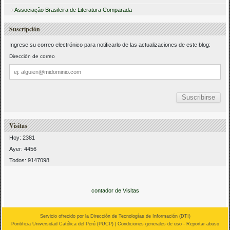
Associação Brasileira de Literatura Comparada
Suscripción
Ingrese su correo electrónico para notificarlo de las actualizaciones de este blog:
Dirección de correo
Dirección
de
correo
Visitas
Hoy: 2381
Ayer: 4456
Todos: 9147098
contador de Visitas
Servicio ofrecido por la Dirección de Tecnologías de Información (
DTI
)
Pontificia Universidad Católica del Perú (
PUCP
) |
Condiciones generales de uso
-
Reportar abuso