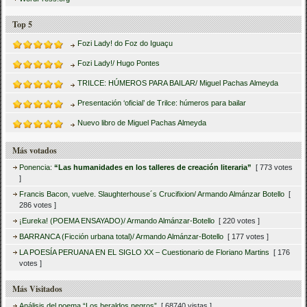
Top 5
Fozi Lady! do Foz do Iguaçu
Fozi Lady!/ Hugo Pontes
TRILCE: HÚMEROS PARA BAILAR/ Miguel Pachas Almeyda
Presentación ‘oficial’ de Trilce: húmeros para bailar
Nuevo libro de Miguel Pachas Almeyda
Más votados
Ponencia:
“Las humanidades en los talleres de creación literaria”
[ 773 votes
]
Francis Bacon, vuelve. Slaughterhouse´s Crucifixion/ Armando Almánzar Botello
[
286 votes ]
¡Eureka! (POEMA ENSAYADO)/ Armando Almánzar-Botello
[ 220 votes ]
BARRANCA (Ficción urbana total)/ Armando Almánzar-Botello
[ 177 votes ]
LA POESÍA PERUANA EN EL SIGLO XX – Cuestionario de Floriano Martins
[ 176
votes ]
Más Visitados
Análisis del poema “Los heraldos negros”
[ 68740 vistas ]