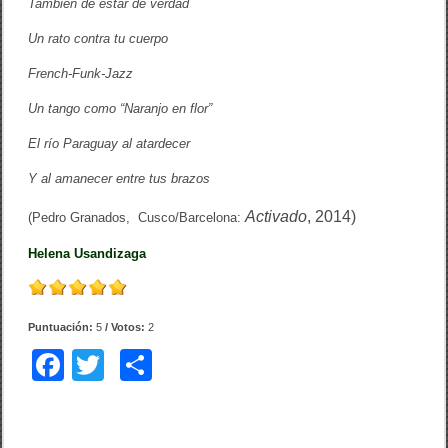
También de estar de verdad
Un rato contra tu cuerpo
French-Funk-Jazz
Un tango como “Naranjo en flor”
El río Paraguay al atardecer
Y al amanecer entre tus brazos
Activado
,
2014)
(Pedro Granados, Cusco/Barcelona:
Helena Usandizaga
Puntuación:
5
/ Votos:
2
F
T
C
a
wi
o
c
tt
m