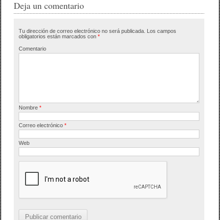
e
er
p
Deja un comentario
b
ar
Tu dirección de correo electrónico no será publicada.
Los campos
o
tir
obligatorios están marcados con
*
o
Comentario
k
Nombre
*
Correo electrónico
*
Web