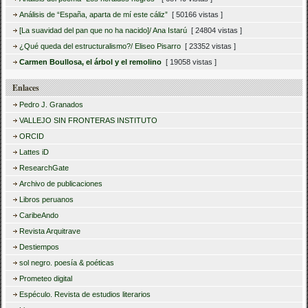
Análisis de “España, aparta de mí este cáliz”
[ 50166 vistas ]
[La suavidad del pan que no ha nacido]/ Ana Istarú
[ 24804 vistas ]
¿Qué queda del estructuralismo?/ Eliseo Pisarro
[ 23352 vistas ]
Carmen Boullosa, el árbol y el remolino
[ 19058 vistas ]
Enlaces
Pedro J. Granados
VALLEJO SIN FRONTERAS INSTITUTO
ORCID
Lattes iD
ResearchGate
Archivo de publicaciones
Libros peruanos
CaribeAndo
Revista Arquitrave
Destiempos
sol negro. poesía & poéticas
Prometeo digital
Espéculo. Revista de estudios literarios