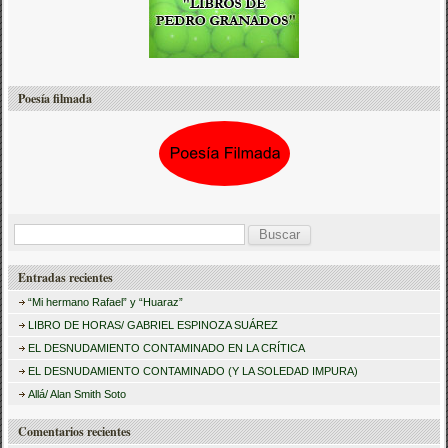
Poesía filmada
B
u
Entradas recientes
s
“Mi hermano Rafael” y “Huaraz”
c
LIBRO DE HORAS/ GABRIEL ESPINOZA SUÁREZ
a
EL DESNUDAMIENTO CONTAMINADO EN LA CRÍTICA
r
EL DESNUDAMIENTO CONTAMINADO (Y LA SOLEDAD IMPURA)
:
Allá/ Alan Smith Soto
Comentarios recientes