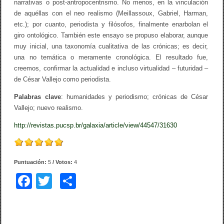
narrativas o post-antropocentrismo. No menos, en la vinculación
de aquéllas con el neo realismo (Meillassoux, Gabriel, Harman,
etc.); por cuanto, periodista y filósofos, finalmente enarbolan el
giro ontológico. También este ensayo se propuso elaborar, aunque
muy inicial, una taxonomía cualitativa de las crónicas; es decir,
una no temática o meramente cronológica. El resultado fue,
creemos, confirmar la actualidad e incluso virtualidad – futuridad –
de César Vallejo como periodista.
Palabras clave
: humanidades y periodismo; crónicas de César
Vallejo; nuevo realismo.
http://revistas.pucsp.br/galaxia/article/view/44547/31630
Puntuación:
5
/ Votos:
4
F
T
C
a
wi
o
c
tt
m