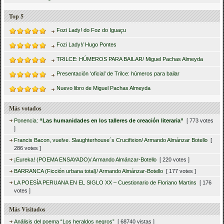
Top 5
Fozi Lady! do Foz do Iguaçu
Fozi Lady!/ Hugo Pontes
TRILCE: HÚMEROS PARA BAILAR/ Miguel Pachas Almeyda
Presentación ‘oficial’ de Trilce: húmeros para bailar
Nuevo libro de Miguel Pachas Almeyda
Más votados
Ponencia:
“Las humanidades en los talleres de creación literaria”
[ 773 votes
]
Francis Bacon, vuelve. Slaughterhouse´s Crucifixion/ Armando Almánzar Botello
[
286 votes ]
¡Eureka! (POEMA ENSAYADO)/ Armando Almánzar-Botello
[ 220 votes ]
BARRANCA (Ficción urbana total)/ Armando Almánzar-Botello
[ 177 votes ]
LA POESÍA PERUANA EN EL SIGLO XX – Cuestionario de Floriano Martins
[ 176
votes ]
Más Visitados
Análisis del poema “Los heraldos negros”
[ 68740 vistas ]