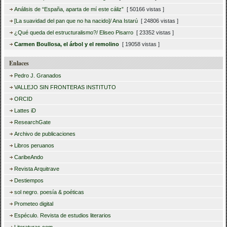
Análisis de “España, aparta de mí este cáliz”
[ 50166 vistas ]
[La suavidad del pan que no ha nacido]/ Ana Istarú
[ 24806 vistas ]
¿Qué queda del estructuralismo?/ Eliseo Pisarro
[ 23352 vistas ]
Carmen Boullosa, el árbol y el remolino
[ 19058 vistas ]
Enlaces
Pedro J. Granados
VALLEJO SIN FRONTERAS INSTITUTO
ORCID
Lattes iD
ResearchGate
Archivo de publicaciones
Libros peruanos
CaribeAndo
Revista Arquitrave
Destiempos
sol negro. poesía & poéticas
Prometeo digital
Espéculo. Revista de estudios literarios