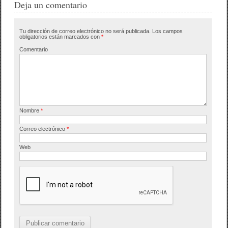
e
er
p
Deja un comentario
b
ar
Tu dirección de correo electrónico no será publicada.
Los campos
o
tir
obligatorios están marcados con
*
o
Comentario
k
Nombre
*
Correo electrónico
*
Web