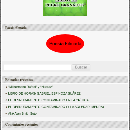
Poesía filmada
B
u
Entradas recientes
s
“Mi hermano Rafael” y “Huaraz”
c
LIBRO DE HORAS/ GABRIEL ESPINOZA SUÁREZ
a
EL DESNUDAMIENTO CONTAMINADO EN LA CRÍTICA
r
EL DESNUDAMIENTO CONTAMINADO (Y LA SOLEDAD IMPURA)
:
Allá/ Alan Smith Soto
Comentarios recientes