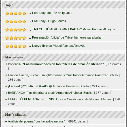
Top 5
Fozi Lady! do Foz do Iguaçu
Fozi Lady!/ Hugo Pontes
TRILCE: HÚMEROS PARA BAILAR/ Miguel Pachas Almeyda
Presentación ‘oficial’ de Trilce: húmeros para bailar
Nuevo libro de Miguel Pachas Almeyda
Más votados
Ponencia:
“Las humanidades en los talleres de creación literaria”
[ 773 votes
]
Francis Bacon, vuelve. Slaughterhouse´s Crucifixion/ Armando Almánzar Botello
[
286 votes ]
¡Eureka! (POEMA ENSAYADO)/ Armando Almánzar-Botello
[ 221 votes ]
BARRANCA (Ficción urbana total)/ Armando Almánzar-Botello
[ 177 votes ]
LA POESÍA PERUANA EN EL SIGLO XX – Cuestionario de Floriano Martins
[ 176
votes ]
Más Visitados
Análisis del poema “Los heraldos negros”
[ 68741 vistas ]