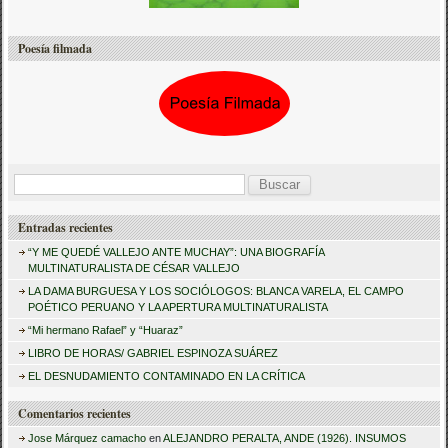
Poesía filmada
B
u
Entradas recientes
s
“Y ME QUEDÉ VALLEJO ANTE MUCHAY”: UNA BIOGRAFÍA
c
MULTINATURALISTA DE CÉSAR VALLEJO
a
LA DAMA BURGUESA Y LOS SOCIÓLOGOS: BLANCA VARELA, EL CAMPO
POÉTICO PERUANO Y LA APERTURA MULTINATURALISTA
r
“Mi hermano Rafael” y “Huaraz”
:
LIBRO DE HORAS/ GABRIEL ESPINOZA SUÁREZ
EL DESNUDAMIENTO CONTAMINADO EN LA CRÍTICA
Comentarios recientes
Jose Márquez camacho
en
ALEJANDRO PERALTA, ANDE (1926). INSUMOS