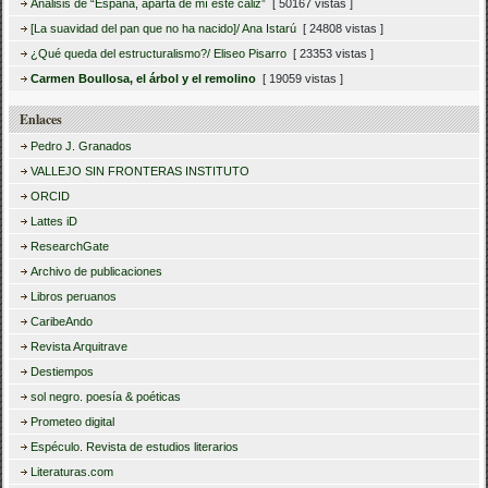
Análisis de “España, aparta de mí este cáliz”
[ 50167 vistas ]
[La suavidad del pan que no ha nacido]/ Ana Istarú
[ 24808 vistas ]
¿Qué queda del estructuralismo?/ Eliseo Pisarro
[ 23353 vistas ]
Carmen Boullosa, el árbol y el remolino
[ 19059 vistas ]
Enlaces
Pedro J. Granados
VALLEJO SIN FRONTERAS INSTITUTO
ORCID
Lattes iD
ResearchGate
Archivo de publicaciones
Libros peruanos
CaribeAndo
Revista Arquitrave
Destiempos
sol negro. poesía & poéticas
Prometeo digital
Espéculo. Revista de estudios literarios
Literaturas.com