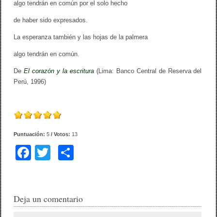
algo tendrán en común por el solo hecho
de haber sido expresados.
La esperanza también y las hojas de la palmera
algo tendrán en común.
De
El corazón y la escritura
(Lima: Banco Central de Reserva del
Perú, 1996)
Puntuación:
5
/ Votos:
13
F
T
C
a
wi
o
c
tt
m
e
er
p
Deja un comentario
b
ar