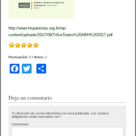
http://www.hispanistas.org.br/wp-
content/uploads/2017/09/TrilceTeatro%20ABH%202017.pdf
Puntuación:
5
/ Votos:
2
F
T
C
a
wi
o
c
tt
m
e
er
p
Deja un comentario
b
ar
Tu dirección de correo electrónico no será publicada.
Los campos
o
tir
obligatorios están marcados con
*
o
Comentario