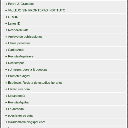
Pedro J. Granados
VALLEJO SIN FRONTERAS INSTITUTO
ORCID
Lattes iD
ResearchGate
Archivo de publicaciones
Libros peruanos
CaribeAndo
Revista Arquitrave
Destiempos
sol negro. poesía & poéticas
Prometeo digital
Espéculo. Revista de estudios literarios
Literaturas.com
Urbanotopía
Revista Agulha
La Jornada
poesía en su tinta
miradamalva.blogspot.com