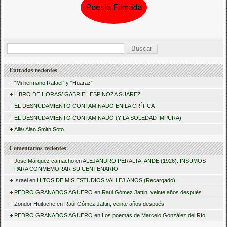
B
u
Entradas recientes
s
“Mi hermano Rafael” y “Huaraz”
c
LIBRO DE HORAS/ GABRIEL ESPINOZA SUÁREZ
a
EL DESNUDAMIENTO CONTAMINADO EN LA CRÍTICA
r
EL DESNUDAMIENTO CONTAMINADO (Y LA SOLEDAD IMPURA)
:
Allá/ Alan Smith Soto
Comentarios recientes
Jose Márquez camacho
en
ALEJANDRO PERALTA, ANDE (1926). INSUMOS
PARA CONMEMORAR SU CENTENARIO
Israel
en
HITOS DE MIS ESTUDIOS VALLEJIANOS (Recargado)
PEDRO GRANADOS AGUERO
en
Raúl Gómez Jattin, veinte años después
Zondor Huitache
en
Raúl Gómez Jattin, veinte años después
PEDRO GRANADOS AGUERO
en
Los poemas de Marcelo González del Río