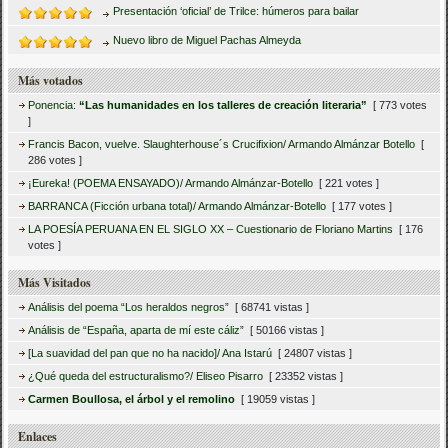
Presentación ‘oficial’ de Trilce: húmeros para bailar
Nuevo libro de Miguel Pachas Almeyda
Más votados
Ponencia:
“Las humanidades en los talleres de creación literaria”
[ 773 votes
]
Francis Bacon, vuelve. Slaughterhouse´s Crucifixion/ Armando Almánzar Botello
[
286 votes ]
¡Eureka! (POEMA ENSAYADO)/ Armando Almánzar-Botello
[ 221 votes ]
BARRANCA (Ficción urbana total)/ Armando Almánzar-Botello
[ 177 votes ]
LA POESÍA PERUANA EN EL SIGLO XX – Cuestionario de Floriano Martins
[ 176
votes ]
Más Visitados
Análisis del poema “Los heraldos negros”
[ 68741 vistas ]
Análisis de “España, aparta de mí este cáliz”
[ 50166 vistas ]
[La suavidad del pan que no ha nacido]/ Ana Istarú
[ 24807 vistas ]
¿Qué queda del estructuralismo?/ Eliseo Pisarro
[ 23352 vistas ]
Carmen Boullosa, el árbol y el remolino
[ 19059 vistas ]
Enlaces