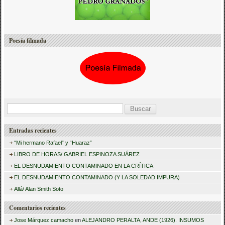
Poesía filmada
B
u
Entradas recientes
s
“Mi hermano Rafael” y “Huaraz”
c
LIBRO DE HORAS/ GABRIEL ESPINOZA SUÁREZ
a
EL DESNUDAMIENTO CONTAMINADO EN LA CRÍTICA
r
EL DESNUDAMIENTO CONTAMINADO (Y LA SOLEDAD IMPURA)
:
Allá/ Alan Smith Soto
Comentarios recientes
Jose Márquez camacho
en
ALEJANDRO PERALTA, ANDE (1926). INSUMOS