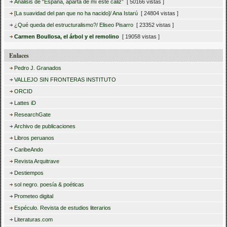
Análisis de “España, aparta de mí este cáliz”
[ 50166 vistas ]
[La suavidad del pan que no ha nacido]/ Ana Istarú
[ 24804 vistas ]
¿Qué queda del estructuralismo?/ Eliseo Pisarro
[ 23352 vistas ]
Carmen Boullosa, el árbol y el remolino
[ 19058 vistas ]
Enlaces
Pedro J. Granados
VALLEJO SIN FRONTERAS INSTITUTO
ORCID
Lattes iD
ResearchGate
Archivo de publicaciones
Libros peruanos
CaribeAndo
Revista Arquitrave
Destiempos
sol negro. poesía & poéticas
Prometeo digital
Espéculo. Revista de estudios literarios
Literaturas.com