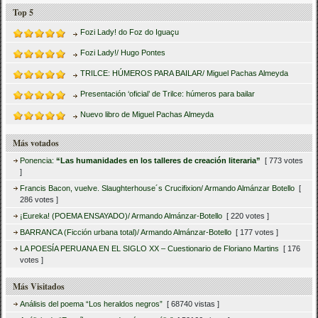
Top 5
Fozi Lady! do Foz do Iguaçu
Fozi Lady!/ Hugo Pontes
TRILCE: HÚMEROS PARA BAILAR/ Miguel Pachas Almeyda
Presentación ‘oficial’ de Trilce: húmeros para bailar
Nuevo libro de Miguel Pachas Almeyda
Más votados
Ponencia:
“Las humanidades en los talleres de creación literaria”
[ 773 votes
]
Francis Bacon, vuelve. Slaughterhouse´s Crucifixion/ Armando Almánzar Botello
[
286 votes ]
¡Eureka! (POEMA ENSAYADO)/ Armando Almánzar-Botello
[ 220 votes ]
BARRANCA (Ficción urbana total)/ Armando Almánzar-Botello
[ 177 votes ]
LA POESÍA PERUANA EN EL SIGLO XX – Cuestionario de Floriano Martins
[ 176
votes ]
Más Visitados
Análisis del poema “Los heraldos negros”
[ 68740 vistas ]