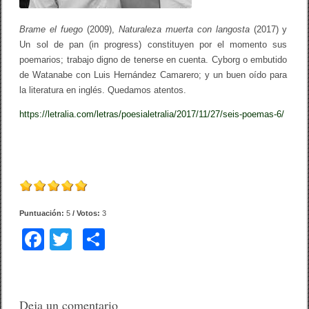
Brame el fuego
(2009),
Naturaleza muerta con langosta
(2017) y
Un sol de pan (in progress) constituyen por el momento sus
poemarios; trabajo digno de tenerse en cuenta. Cyborg o embutido
de Watanabe con Luis Hernández Camarero; y un buen oído para
la literatura en inglés. Quedamos atentos.
https://letralia.com/letras/poesialetralia/2017/11/27/seis-poemas-6/
Puntuación:
5
/ Votos:
3
F
T
C
a
wi
o
c
tt
m
e
er
p
Deja un comentario