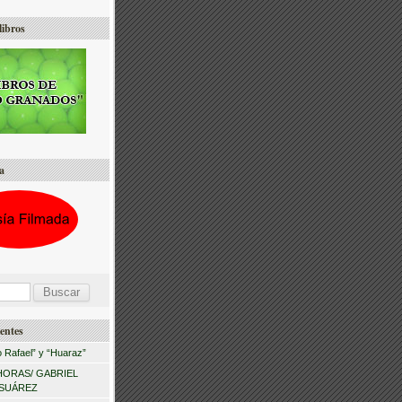
libros
a
entes
 Rafael” y “Huaraz”
HORAS/ GABRIEL
 SUÁREZ