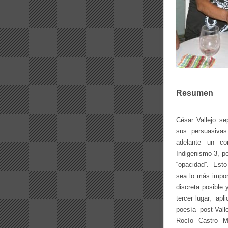
Resumen
César Vallejo se
sus persuasiva
adelante un co
Indigenismo-3, p
“opacidad”. Esto
sea lo más impor
discreta posible
tercer lugar, apl
poesía post-Vall
Rocío Castro M