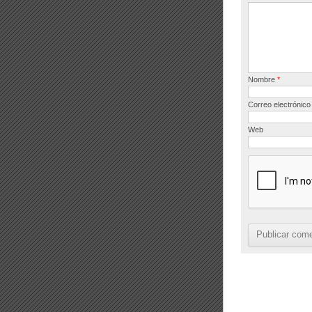
o
k
Nombre
*
Correo electrónic
Web