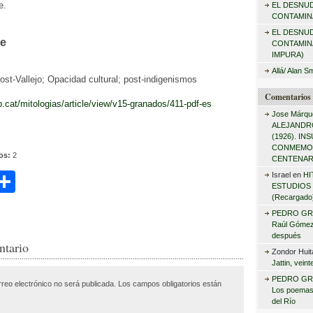
e.
EL DESNU
r
CONTAMINA
:
EL DESNU
ve
CONTAMIN
IMPURA)
Allá/ Alan S
st-Vallejo; Opacidad cultural; post-indigenismos
Comentarios 
ab.cat/mitologias/article/view/v15-granados/411-pdf-es
Jose Márqu
ALEJANDRO
(1926). I
CONMEMO
tos:
2
CENTENAR
C
Israel
en
HI
ESTUDIOS 
i
o
(Recargado
PEDRO GR
m
Raúl Gómez 
después
r
p
ntario
Zondor Huit
ar
Jattin, vein
PEDRO GR
rreo electrónico no será publicada.
Los campos obligatorios están
tir
Los poemas
del Río