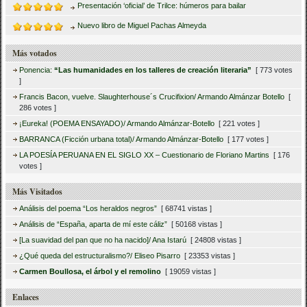
Presentación ‘oficial’ de Trilce: húmeros para bailar
Nuevo libro de Miguel Pachas Almeyda
Más votados
Ponencia:
“Las humanidades en los talleres de creación literaria”
[ 773 votes
]
Francis Bacon, vuelve. Slaughterhouse´s Crucifixion/ Armando Almánzar Botello
[
286 votes ]
¡Eureka! (POEMA ENSAYADO)/ Armando Almánzar-Botello
[ 221 votes ]
BARRANCA (Ficción urbana total)/ Armando Almánzar-Botello
[ 177 votes ]
LA POESÍA PERUANA EN EL SIGLO XX – Cuestionario de Floriano Martins
[ 176
votes ]
Más Visitados
Análisis del poema “Los heraldos negros”
[ 68741 vistas ]
Análisis de “España, aparta de mí este cáliz”
[ 50168 vistas ]
[La suavidad del pan que no ha nacido]/ Ana Istarú
[ 24808 vistas ]
¿Qué queda del estructuralismo?/ Eliseo Pisarro
[ 23353 vistas ]
Carmen Boullosa, el árbol y el remolino
[ 19059 vistas ]
Enlaces