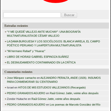
B
u
Entradas recientes
s
“Y ME QUEDÉ VALLEJO ANTE MUCHAY”: UNA BIOGRAFÍA
c
MULTINATURALISTA DE CÉSAR VALLEJO
a
LA DAMA BURGUESA Y LOS SOCIÓLOGOS: BLANCA VARELA, EL CAMPO
POÉTICO PERUANO Y LA APERTURA MULTINATURALISTA
r
“Mi hermano Rafael” y “Huaraz”
:
LIBRO DE HORAS/ GABRIEL ESPINOZA SUÁREZ
EL DESNUDAMIENTO CONTAMINADO EN LA CRÍTICA
Comentarios recientes
Jose Márquez camacho
en
ALEJANDRO PERALTA, ANDE (1926). INSUMOS
PARA CONMEMORAR SU CENTENARIO
Israel
en
HITOS DE MIS ESTUDIOS VALLEJIANOS (Recargado)
PEDRO GRANADOS AGUERO
en
Raúl Gómez Jattin, veinte años después
Zondor Huitache
en
Raúl Gómez Jattin, veinte años después
PEDRO GRANADOS AGUERO
en
Los poemas de Marcelo González del Río