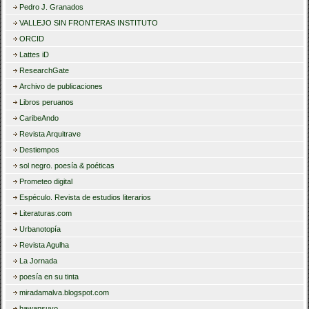
Pedro J. Granados
VALLEJO SIN FRONTERAS INSTITUTO
ORCID
Lattes iD
ResearchGate
Archivo de publicaciones
Libros peruanos
CaribeAndo
Revista Arquitrave
Destiempos
sol negro. poesía & poéticas
Prometeo digital
Espéculo. Revista de estudios literarios
Literaturas.com
Urbanotopía
Revista Agulha
La Jornada
poesía en su tinta
miradamalva.blogspot.com
hawansuyo