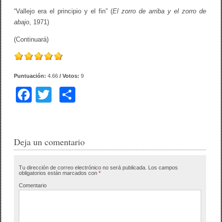
“Vallejo era el principio y el fin” (
El zorro de arriba y el zorro de
abajo
, 1971)
(Continuará)
Puntuación:
4.66
/ Votos:
9
F
T
C
a
wi
o
c
tt
m
e
er
p
Deja un comentario
b
ar
Tu dirección de correo electrónico no será publicada.
Los campos
o
tir
obligatorios están marcados con
*
o
Comentario
k