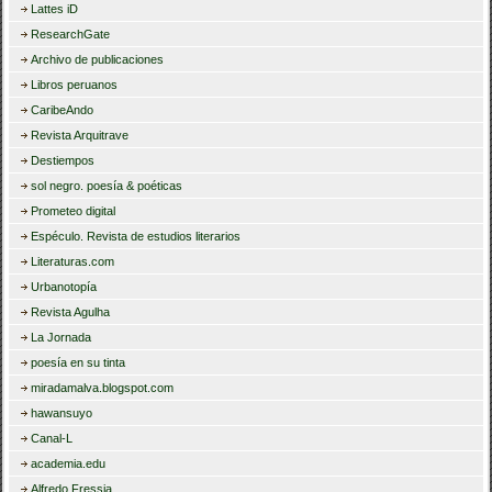
Lattes iD
ResearchGate
Archivo de publicaciones
Libros peruanos
CaribeAndo
Revista Arquitrave
Destiempos
sol negro. poesía & poéticas
Prometeo digital
Espéculo. Revista de estudios literarios
Literaturas.com
Urbanotopía
Revista Agulha
La Jornada
poesía en su tinta
miradamalva.blogspot.com
hawansuyo
Canal-L
academia.edu
Alfredo Fressia