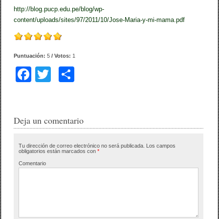
http://blog.pucp.edu.pe/blog/wp-
content/uploads/sites/97/2011/10/Jose-Maria-y-mi-mama.pdf
Puntuación:
5
/ Votos:
1
F
T
C
a
wi
o
c
tt
m
e
er
p
Deja un comentario
b
ar
Tu dirección de correo electrónico no será publicada.
Los campos
o
tir
obligatorios están marcados con
*
o
Comentario
k