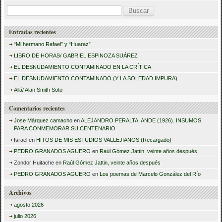
B
u
Entradas recientes
s
“Mi hermano Rafael” y “Huaraz”
c
LIBRO DE HORAS/ GABRIEL ESPINOZA SUÁREZ
a
EL DESNUDAMIENTO CONTAMINADO EN LA CRÍTICA
r
EL DESNUDAMIENTO CONTAMINADO (Y LA SOLEDAD IMPURA)
:
Allá/ Alan Smith Soto
Comentarios recientes
Jose Márquez camacho
en
ALEJANDRO PERALTA, ANDE (1926). INSUMOS
PARA CONMEMORAR SU CENTENARIO
Israel
en
HITOS DE MIS ESTUDIOS VALLEJIANOS (Recargado)
PEDRO GRANADOS AGUERO
en
Raúl Gómez Jattin, veinte años después
Zondor Huitache
en
Raúl Gómez Jattin, veinte años después
PEDRO GRANADOS AGUERO
en
Los poemas de Marcelo González del Río
Archivos
agosto 2026
julio 2026