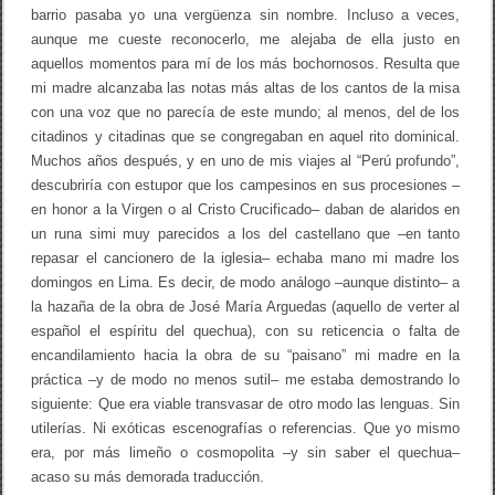
barrio pasaba yo una vergüenza sin nombre. Incluso a veces,
aunque me cueste reconocerlo, me alejaba de ella justo en
aquellos momentos para mí de los más bochornosos. Resulta que
mi madre alcanzaba las notas más altas de los cantos de la misa
con una voz que no parecía de este mundo; al menos, del de los
citadinos y citadinas que se congregaban en aquel rito dominical.
Muchos años después, y en uno de mis viajes al “Perú profundo”,
descubriría con estupor que los campesinos en sus procesiones –
en honor a la Virgen o al Cristo Crucificado– daban de alaridos en
un runa simi muy parecidos a los del castellano que –en tanto
repasar el cancionero de la iglesia– echaba mano mi madre los
domingos en Lima. Es decir, de modo análogo –aunque distinto– a
la hazaña de la obra de José María Arguedas (aquello de verter al
español el espíritu del quechua), con su reticencia o falta de
encandilamiento hacia la obra de su “paisano” mi madre en la
práctica –y de modo no menos sutil– me estaba demostrando lo
siguiente: Que era viable transvasar de otro modo las lenguas. Sin
utilerías. Ni exóticas escenografías o referencias. Que yo mismo
era, por más limeño o cosmopolita –y sin saber el quechua–
acaso su más demorada traducción.