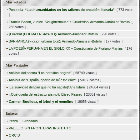
Más votados
Ponencia:
“Las humanidades en los talleres de creación literaria”
[ 773 votes
]
Francis Bacon, vuelve. Slaughterhouse´s Crucifixion/ Armando Almánzar Botello
[
286 votes ]
¡Eureka! (POEMA ENSAYADO)/ Armando Almánzar-Botello
[ 220 votes ]
BARRANCA (Ficción urbana total)/ Armando Almánzar-Botello
[ 177 votes ]
LA POESÍA PERUANA EN EL SIGLO XX – Cuestionario de Floriano Martins
[ 176
votes ]
Más Visitados
Análisis del poema “Los heraldos negros”
[ 68740 vistas ]
Análisis de “España, aparta de mí este cáliz”
[ 50166 vistas ]
[La suavidad del pan que no ha nacido]/ Ana Istarú
[ 24804 vistas ]
¿Qué queda del estructuralismo?/ Eliseo Pisarro
[ 23351 vistas ]
Carmen Boullosa, el árbol y el remolino
[ 19056 vistas ]
Enlaces
Pedro J. Granados
VALLEJO SIN FRONTERAS INSTITUTO
ORCID