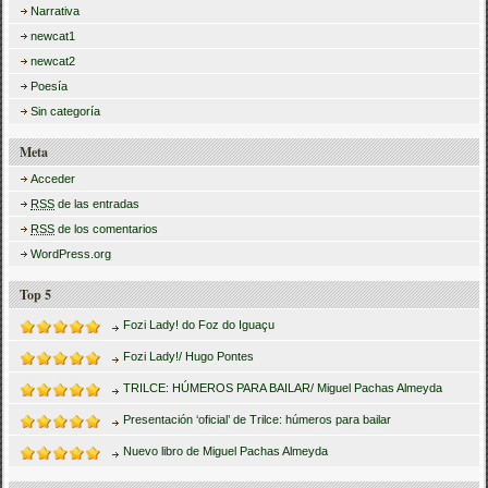
Narrativa
newcat1
newcat2
Poesía
Sin categoría
Meta
Acceder
RSS
de las entradas
RSS
de los comentarios
WordPress.org
Top 5
Fozi Lady! do Foz do Iguaçu
Fozi Lady!/ Hugo Pontes
TRILCE: HÚMEROS PARA BAILAR/ Miguel Pachas Almeyda
Presentación ‘oficial’ de Trilce: húmeros para bailar
Nuevo libro de Miguel Pachas Almeyda