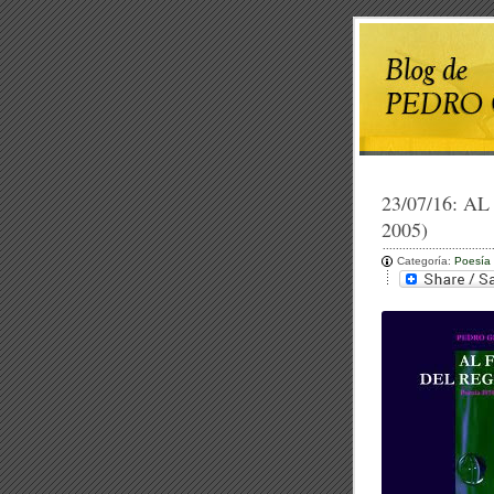
23/07/16:
AL
2005)
Categoría:
Poesía