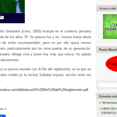
Acceso a mis 
ro Granados (Lima, 1955) irrumpe en el contexto peruano
ado de los años 70. Su poesía fue y es, incluso hasta ahora
 de estilo incomprendido, pero no por ello quizá menos
eto, particularmente por los otros poetas de su generación.
Poesía filmad
anados refulge viva y joven hoy más que nunca; ha sabido
maturamente.
ta su poesía reunida con
Al filo del reglamento
, en la que se
mario inédito [a la fecha]
Soledad impura
, escrito entre los
.
B
amalva.com/biblioteca/Al%20filo%20del%20reglamento.pdf
u
Entradas reci
s
“Mi hermano
c
LIBRO DE 
tos:
4
a
ESPINOZA