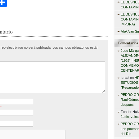
C
EL DESNU
r
CONTAMINA
i
o
:
EL DESNU
m
CONTAMIN
IMPURA)
r
p
ntario
Allá/ Alan S
ar
Comentarios 
rreo electrónico no será publicada.
Los campos obligatorios están
tir
Jose Márqu
ALEJANDRO
(1926). I
CONMEMO
CENTENAR
Israel
en
HI
ESTUDIOS 
(Recargado
PEDRO GR
Raúl Gómez 
después
o
*
Zondor Huit
Jattin, vein
PEDRO GR
Los poemas
del Río