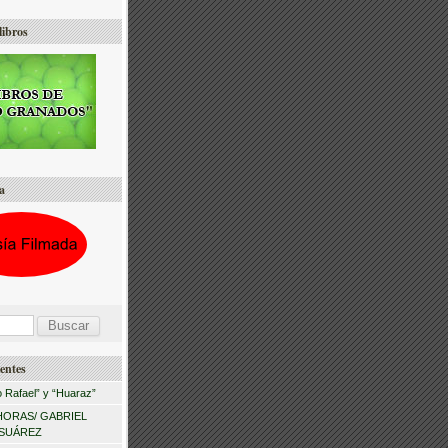
libros
a
entes
 Rafael” y “Huaraz”
HORAS/ GABRIEL
 SUÁREZ