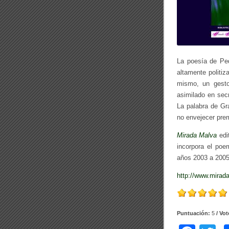
La poesía de Ped
altamente politiz
mismo, un gesto
asimilado en secr
La palabra de Gr
no envejecer pre
Mirada Malva
edi
incorpora el poe
años 2003 a 2005
http://www.mirad
Puntuación:
5
/ Vo