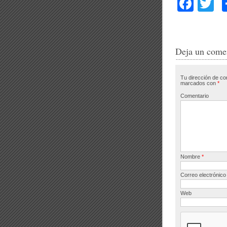
F
T
a
w
c
tt
e
e
Deja un come
b
Tu dirección de co
o
marcados con
*
o
Comentario
k
Nombre
*
Correo electrónic
Web