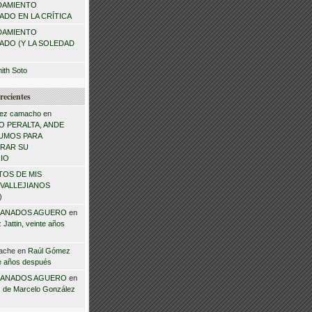
DAMIENTO
DO EN LA CRÍTICA
DAMIENTO
ADO (Y LA SOLEDAD
mith Soto
recientes
ez camacho
en
 PERALTA, ANDE
NSUMOS PARA
RAR SU
IO
TOS DE MIS
VALLEJIANOS
)
ANADOS AGUERO
en
Jattin, veinte años
ache
en
Raúl Gómez
te años después
ANADOS AGUERO
en
 de Marcelo González