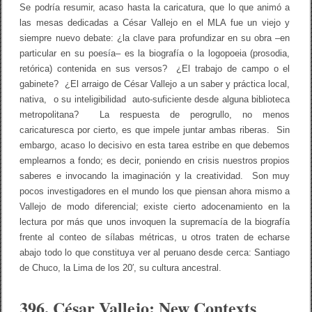
Se podría resumir, acaso hasta la caricatura, que lo que animó a
las mesas dedicadas a César Vallejo en el MLA fue un viejo y
siempre nuevo debate: ¿la clave para profundizar en su obra –en
particular en su poesía– es la biografía o la logopoeia (prosodia,
retórica) contenida en sus versos? ¿El trabajo de campo o el
gabinete? ¿El arraigo de César Vallejo a un saber y práctica local,
nativa, o su inteligibilidad auto-suficiente desde alguna biblioteca
metropolitana? La respuesta de perogrullo, no menos
caricaturesca por cierto, es que impele juntar ambas riberas. Sin
embargo, acaso lo decisivo en esta tarea estribe en que debemos
emplearnos a fondo; es decir, poniendo en crisis nuestros propios
saberes e invocando la imaginación y la creatividad. Son muy
pocos investigadores en el mundo los que piensan ahora mismo a
Vallejo de modo diferencial; existe cierto adocenamiento en la
lectura por más que unos invoquen la supremacía de la biografía
frente al conteo de sílabas métricas, u otros traten de echarse
abajo todo lo que constituya ver al peruano desde cerca: Santiago
de Chuco, la Lima de los 20′, su cultura ancestral.
396. César Vallejo: New Contexts