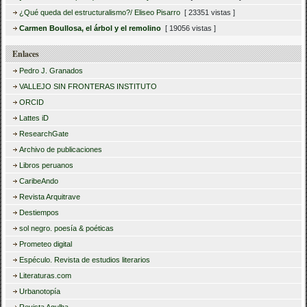
¿Qué queda del estructuralismo?/ Eliseo Pisarro
[ 23351 vistas ]
Carmen Boullosa, el árbol y el remolino
[ 19056 vistas ]
Enlaces
Pedro J. Granados
VALLEJO SIN FRONTERAS INSTITUTO
ORCID
Lattes iD
ResearchGate
Archivo de publicaciones
Libros peruanos
CaribeAndo
Revista Arquitrave
Destiempos
sol negro. poesía & poéticas
Prometeo digital
Espéculo. Revista de estudios literarios
Literaturas.com
Urbanotopía