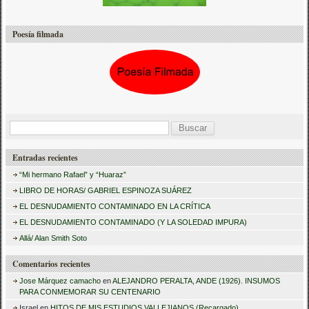
Poesía filmada
B
u
Entradas recientes
s
“Mi hermano Rafael” y “Huaraz”
c
LIBRO DE HORAS/ GABRIEL ESPINOZA SUÁREZ
a
EL DESNUDAMIENTO CONTAMINADO EN LA CRÍTICA
r
EL DESNUDAMIENTO CONTAMINADO (Y LA SOLEDAD IMPURA)
:
Allá/ Alan Smith Soto
Comentarios recientes
Jose Márquez camacho
en
ALEJANDRO PERALTA, ANDE (1926). INSUMOS
PARA CONMEMORAR SU CENTENARIO
Israel
en
HITOS DE MIS ESTUDIOS VALLEJIANOS (Recargado)