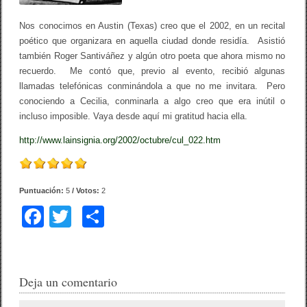
Nos conocimos en Austin (Texas) creo que el 2002, en un recital
poético que organizara en aquella ciudad donde residía. Asistió
también Roger Santiváñez y algún otro poeta que ahora mismo no
recuerdo. Me contó que, previo al evento, recibió algunas
llamadas telefónicas conminándola a que no me invitara. Pero
conociendo a Cecilia, conminarla a algo creo que era inútil o
incluso imposible. Vaya desde aquí mi gratitud hacia ella.
http://www.lainsignia.org/2002/octubre/cul_022.htm
Puntuación:
5
/ Votos:
2
F
T
C
a
wi
o
c
tt
m
e
er
p
Deja un comentario
b
ar