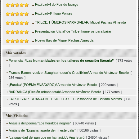
Fozi Lady! do Foz do Iguaçu
Fozi Lady!/ Hugo Pontes
TRILCE: HÚMEROS PARA BAILAR/ Miguel Pachas Almeyda
Presentación ‘oficial’ de Trilce: húmeros para bailar
Nuevo libro de Miguel Pachas Almeyda
Más votados
Ponencia:
“Las humanidades en los talleres de creación literaria”
[ 773 votes
]
Francis Bacon, vuelve. Slaughterhouse´s Crucifixion/ Armando Almánzar Botello
[
286 votes ]
¡Eureka! (POEMA ENSAYADO)/ Armando Almánzar-Botello
[ 220 votes ]
BARRANCA (Ficción urbana total)/ Armando Almánzar-Botello
[ 177 votes ]
LA POESÍA PERUANA EN EL SIGLO XX – Cuestionario de Floriano Martins
[ 176
votes ]
Más Visitados
Análisis del poema “Los heraldos negros”
[ 68740 vistas ]
Análisis de “España, aparta de mí este cáliz”
[ 50166 vistas ]
[La suavidad del pan que no ha nacido]/ Ana Istarú
[ 24804 vistas ]