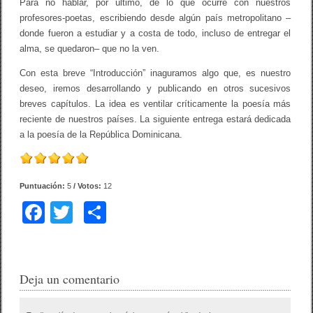
Para no hablar, por último, de lo que ocurre con nuestros
profesores-poetas, escribiendo desde algún país metropolitano –
donde fueron a estudiar y a costa de todo, incluso de entregar el
alma, se quedaron– que no la ven.
Con esta breve “Introducción” inaguramos algo que, es nuestro
deseo, iremos desarrollando y publicando en otros sucesivos
breves capítulos. La idea es ventilar críticamente la poesía más
reciente de nuestros países. La siguiente entrega estará dedicada
a la poesía de la República Dominicana.
Puntuación:
5
/ Votos:
12
F
T
C
a
wi
o
c
tt
m
e
er
p
Deja un comentario
b
ar