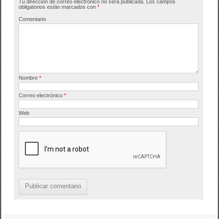
Tu dirección de correo electrónico no será publicada.
Los campos
o
tir
obligatorios están marcados con
*
o
Comentario
k
Nombre
*
Correo electrónico
*
Web