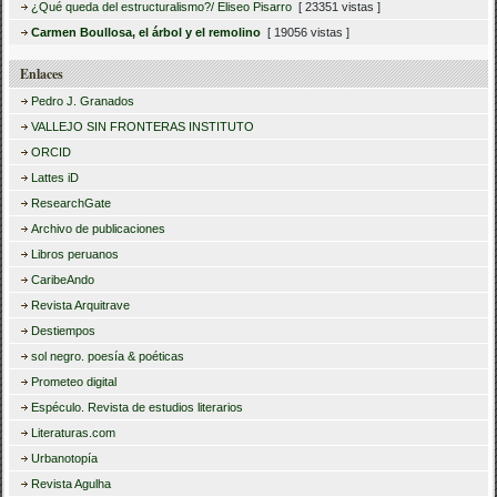
¿Qué queda del estructuralismo?/ Eliseo Pisarro
[ 23351 vistas ]
Carmen Boullosa, el árbol y el remolino
[ 19056 vistas ]
Enlaces
Pedro J. Granados
VALLEJO SIN FRONTERAS INSTITUTO
ORCID
Lattes iD
ResearchGate
Archivo de publicaciones
Libros peruanos
CaribeAndo
Revista Arquitrave
Destiempos
sol negro. poesía & poéticas
Prometeo digital
Espéculo. Revista de estudios literarios
Literaturas.com
Urbanotopía
Revista Agulha