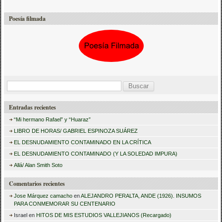
Poesía filmada
B
u
Entradas recientes
s
“Mi hermano Rafael” y “Huaraz”
c
LIBRO DE HORAS/ GABRIEL ESPINOZA SUÁREZ
a
EL DESNUDAMIENTO CONTAMINADO EN LA CRÍTICA
r
EL DESNUDAMIENTO CONTAMINADO (Y LA SOLEDAD IMPURA)
:
Allá/ Alan Smith Soto
Comentarios recientes
Jose Márquez camacho
en
ALEJANDRO PERALTA, ANDE (1926). INSUMOS
PARA CONMEMORAR SU CENTENARIO
Israel
en
HITOS DE MIS ESTUDIOS VALLEJIANOS (Recargado)