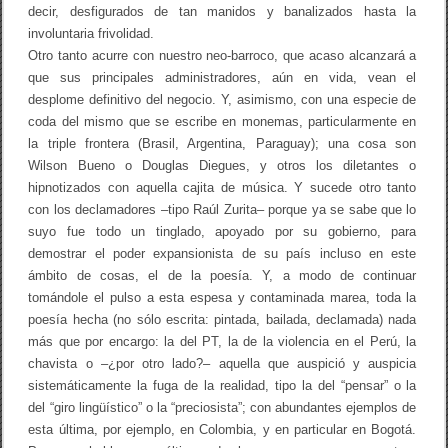
decir, desfigurados de tan manidos y banalizados hasta la
involuntaria frivolidad.
Otro tanto acurre con nuestro neo-barroco, que acaso alcanzará a
que sus principales administradores, aún en vida, vean el
desplome definitivo del negocio. Y, asimismo, con una especie de
coda del mismo que se escribe en monemas, particularmente en
la triple frontera (Brasil, Argentina, Paraguay); una cosa son
Wilson Bueno o Douglas Diegues, y otros los diletantes o
hipnotizados con aquella cajita de música. Y sucede otro tanto
con los declamadores –tipo Raúl Zurita– porque ya se sabe que lo
suyo fue todo un tinglado, apoyado por su gobierno, para
demostrar el poder expansionista de su país incluso en este
ámbito de cosas, el de la poesía. Y, a modo de continuar
tomándole el pulso a esta espesa y contaminada marea, toda la
poesía hecha (no sólo escrita: pintada, bailada, declamada) nada
más que por encargo: la del PT, la de la violencia en el Perú, la
chavista o –¿por otro lado?– aquella que auspició y auspicia
sistemáticamente la fuga de la realidad, tipo la del “pensar” o la
del “giro lingüístico” o la “preciosista”; con abundantes ejemplos de
esta última, por ejemplo, en Colombia, y en particular en Bogotá.