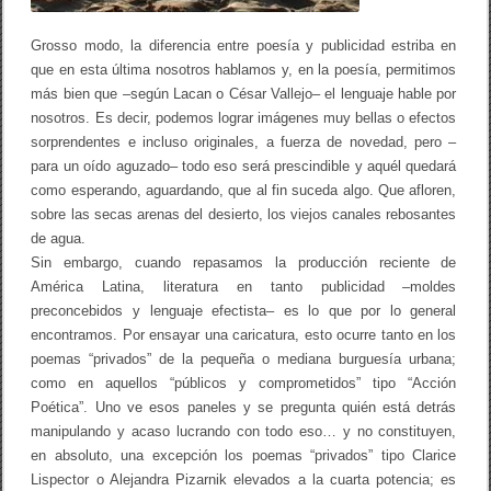
Grosso modo, la diferencia entre poesía y publicidad estriba en
que en esta última nosotros hablamos y, en la poesía, permitimos
más bien que –según Lacan o César Vallejo– el lenguaje hable por
nosotros. Es decir, podemos lograr imágenes muy bellas o efectos
sorprendentes e incluso originales, a fuerza de novedad, pero –
para un oído aguzado– todo eso será prescindible y aquél quedará
como esperando, aguardando, que al fin suceda algo. Que afloren,
sobre las secas arenas del desierto, los viejos canales rebosantes
de agua.
Sin embargo, cuando repasamos la producción reciente de
América Latina, literatura en tanto publicidad –moldes
preconcebidos y lenguaje efectista– es lo que por lo general
encontramos. Por ensayar una caricatura, esto ocurre tanto en los
poemas “privados” de la pequeña o mediana burguesía urbana;
como en aquellos “públicos y comprometidos” tipo “Acción
Poética”. Uno ve esos paneles y se pregunta quién está detrás
manipulando y acaso lucrando con todo eso… y no constituyen,
en absoluto, una excepción los poemas “privados” tipo Clarice
Lispector o Alejandra Pizarnik elevados a la cuarta potencia; es