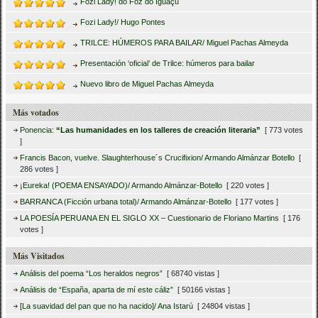
Fozi Lady! do Foz do Iguaçu
Fozi Lady!/ Hugo Pontes
TRILCE: HÚMEROS PARA BAILAR/ Miguel Pachas Almeyda
Presentación ‘oficial’ de Trilce: húmeros para bailar
Nuevo libro de Miguel Pachas Almeyda
Más votados
Ponencia:
“Las humanidades en los talleres de creación literaria”
[ 773 votes
]
Francis Bacon, vuelve. Slaughterhouse´s Crucifixion/ Armando Almánzar Botello
[
286 votes ]
¡Eureka! (POEMA ENSAYADO)/ Armando Almánzar-Botello
[ 220 votes ]
BARRANCA (Ficción urbana total)/ Armando Almánzar-Botello
[ 177 votes ]
LA POESÍA PERUANA EN EL SIGLO XX – Cuestionario de Floriano Martins
[ 176
votes ]
Más Visitados
Análisis del poema “Los heraldos negros”
[ 68740 vistas ]
Análisis de “España, aparta de mí este cáliz”
[ 50166 vistas ]
[La suavidad del pan que no ha nacido]/ Ana Istarú
[ 24804 vistas ]