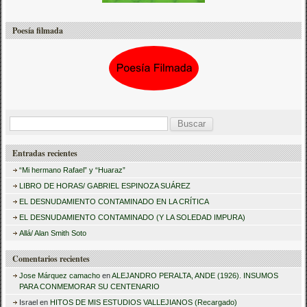
Poesía filmada
B
u
Entradas recientes
s
“Mi hermano Rafael” y “Huaraz”
c
LIBRO DE HORAS/ GABRIEL ESPINOZA SUÁREZ
a
EL DESNUDAMIENTO CONTAMINADO EN LA CRÍTICA
r
EL DESNUDAMIENTO CONTAMINADO (Y LA SOLEDAD IMPURA)
:
Allá/ Alan Smith Soto
Comentarios recientes
Jose Márquez camacho
en
ALEJANDRO PERALTA, ANDE (1926). INSUMOS
PARA CONMEMORAR SU CENTENARIO
Israel
en
HITOS DE MIS ESTUDIOS VALLEJIANOS (Recargado)