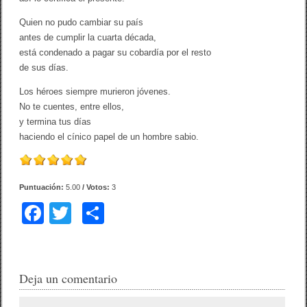
Quien no pudo cambiar su país
antes de cumplir la cuarta década,
está condenado a pagar su cobardía por el resto
de sus días.
Los héroes siempre murieron jóvenes.
No te cuentes, entre ellos,
y termina tus días
haciendo el cínico papel de un hombre sabio.
Puntuación:
5.00
/ Votos:
3
F
T
C
a
wi
o
c
tt
m
e
er
p
Deja un comentario
b
ar