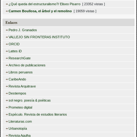
¿Qué queda del estructuralismo?/ Eliseo Pisarro
[ 23352 vistas ]
Carmen Boullosa, el árbol y el remolino
[ 19059 vistas ]
Enlaces
Pedro J. Granados
VALLEJO SIN FRONTERAS INSTITUTO
ORCID
Lattes iD
ResearchGate
Archivo de publicaciones
Libros peruanos
CaribeAndo
Revista Arquitrave
Destiempos
sol negro. poesía & poéticas
Prometeo digital
Espéculo. Revista de estudios literarios
Literaturas.com
Urbanotopía
Revista Agulha