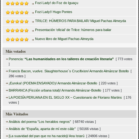
Fozi Lady! do Foz do Iguaçu
Fozi Lady!/ Hugo Pontes
TRILCE: HÚMEROS PARA BAILAR/ Miguel Pachas Almeyda
Presentación ‘oficial’ de Trilce: húmeros para bailar
Nuevo libro de Miguel Pachas Almeyda
Más votados
Ponencia:
“Las humanidades en los talleres de creación literaria”
[ 773 votes
]
Francis Bacon, vuelve. Slaughterhouse´s Crucifixion/ Armando Almánzar Botello
[
286 votes ]
¡Eureka! (POEMA ENSAYADO)/ Armando Almánzar-Botello
[ 220 votes ]
BARRANCA (Ficción urbana total)/ Armando Almánzar-Botello
[ 177 votes ]
LA POESÍA PERUANA EN EL SIGLO XX – Cuestionario de Floriano Martins
[ 176
votes ]
Más Visitados
Análisis del poema “Los heraldos negros”
[ 68740 vistas ]
Análisis de “España, aparta de mí este cáliz”
[ 50166 vistas ]
[La suavidad del pan que no ha nacido]/ Ana Istarú
[ 24806 vistas ]