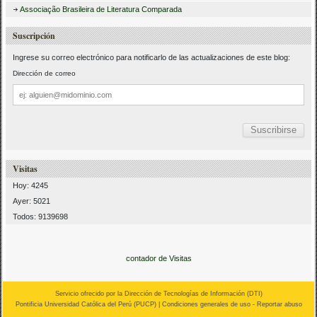
Associação Brasileira de Literatura Comparada
Suscripción
Ingrese su correo electrónico para notificarlo de las actualizaciones de este blog:
Dirección de correo
Dirección
de
correo
Visitas
Hoy: 4245
Ayer: 5021
Todos: 9139698
contador de Visitas
Servicio ofrecido por la Dirección de Tecnologías de Información (
DTI
)
Pontificia Universidad Católica del Perú (
PUCP
) |
Condiciones generales de uso
-
Reportar abuso