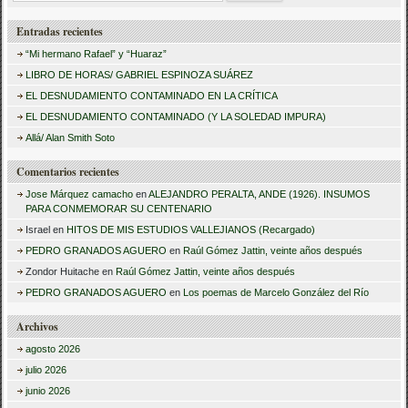
u
Entradas recientes
s
“Mi hermano Rafael” y “Huaraz”
c
LIBRO DE HORAS/ GABRIEL ESPINOZA SUÁREZ
a
EL DESNUDAMIENTO CONTAMINADO EN LA CRÍTICA
r
EL DESNUDAMIENTO CONTAMINADO (Y LA SOLEDAD IMPURA)
:
Allá/ Alan Smith Soto
Comentarios recientes
Jose Márquez camacho
en
ALEJANDRO PERALTA, ANDE (1926). INSUMOS
PARA CONMEMORAR SU CENTENARIO
Israel
en
HITOS DE MIS ESTUDIOS VALLEJIANOS (Recargado)
PEDRO GRANADOS AGUERO
en
Raúl Gómez Jattin, veinte años después
Zondor Huitache
en
Raúl Gómez Jattin, veinte años después
PEDRO GRANADOS AGUERO
en
Los poemas de Marcelo González del Río
Archivos
agosto 2026
julio 2026
junio 2026