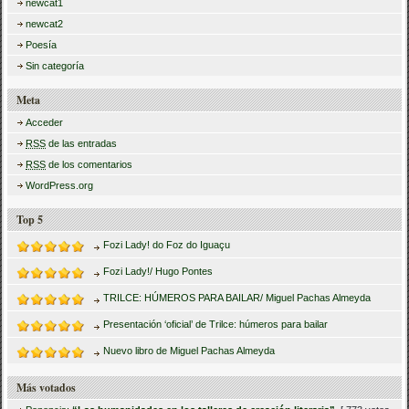
newcat1
newcat2
Poesía
Sin categoría
Meta
Acceder
RSS
de las entradas
RSS
de los comentarios
WordPress.org
Top 5
Fozi Lady! do Foz do Iguaçu
Fozi Lady!/ Hugo Pontes
TRILCE: HÚMEROS PARA BAILAR/ Miguel Pachas Almeyda
Presentación ‘oficial’ de Trilce: húmeros para bailar
Nuevo libro de Miguel Pachas Almeyda
Más votados