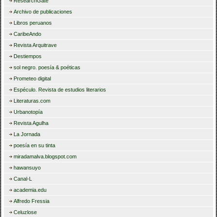
ResearchGate
Archivo de publicaciones
Libros peruanos
CaribeAndo
Revista Arquitrave
Destiempos
sol negro. poesía & poéticas
Prometeo digital
Espéculo. Revista de estudios literarios
Literaturas.com
Urbanotopía
Revista Agulha
La Jornada
poesía en su tinta
miradamalva.blogspot.com
hawansuyo
Canal-L
academia.edu
Alfredo Fressia
Celuzlose