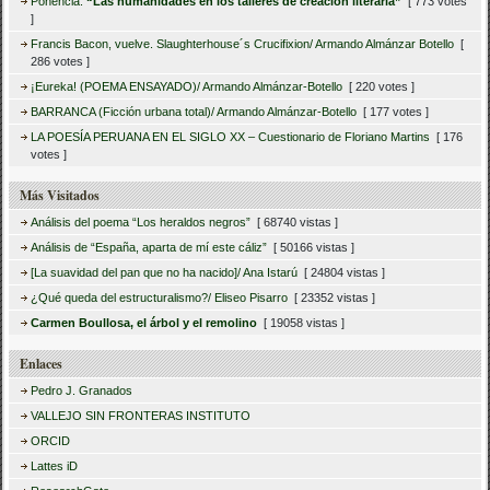
Ponencia:
“Las humanidades en los talleres de creación literaria”
[ 773 votes
]
Francis Bacon, vuelve. Slaughterhouse´s Crucifixion/ Armando Almánzar Botello
[
286 votes ]
¡Eureka! (POEMA ENSAYADO)/ Armando Almánzar-Botello
[ 220 votes ]
BARRANCA (Ficción urbana total)/ Armando Almánzar-Botello
[ 177 votes ]
LA POESÍA PERUANA EN EL SIGLO XX – Cuestionario de Floriano Martins
[ 176
votes ]
Más Visitados
Análisis del poema “Los heraldos negros”
[ 68740 vistas ]
Análisis de “España, aparta de mí este cáliz”
[ 50166 vistas ]
[La suavidad del pan que no ha nacido]/ Ana Istarú
[ 24804 vistas ]
¿Qué queda del estructuralismo?/ Eliseo Pisarro
[ 23352 vistas ]
Carmen Boullosa, el árbol y el remolino
[ 19058 vistas ]
Enlaces
Pedro J. Granados
VALLEJO SIN FRONTERAS INSTITUTO
ORCID
Lattes iD