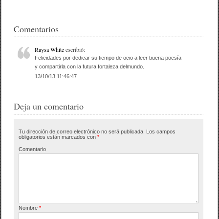
c
tt
m
e
er
p
Comentarios
b
ar
Raysa White
escribió:
o
tir
Felicidades por dedicar su tiempo de ocio a leer buena poesía
y compartirla con la futura fortaleza delmundo.
o
13/10/13 11:46:47
k
Deja un comentario
Tu dirección de correo electrónico no será publicada.
Los campos
obligatorios están marcados con
*
Comentario
Nombre
*