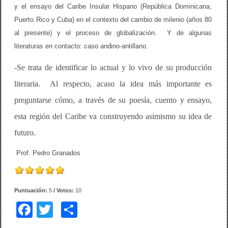
y el ensayo del Caribe Insular Hispano (República Dominicana,
Puerto Rico y Cuba) en el contexto del cambio de milenio (años 80
al presente) y el proceso de globalización.
Y de algunas
literaturas en contacto: caso andino-antillano.
-Se trata de identificar lo actual y lo vivo de su producción
literaria.
Al respecto, acaso la idea más importante es
preguntarse cómo, a través de su poesía, cuento y ensayo,
esta región del Caribe va construyendo asimismo su idea de
futuro.
Prof. Pedro Granados
Puntuación:
5
/ Votos:
10
F
T
C
a
wi
o