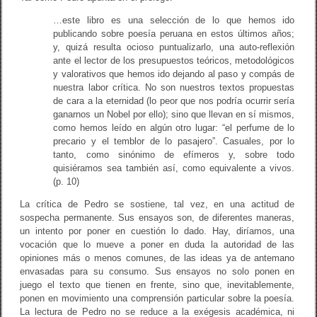
…este libro es una selección de lo que hemos ido
publicando sobre poesía peruana en estos últimos años;
y, quizá resulta ocioso puntualizarlo, una auto-reflexión
ante el lector de los presupuestos teóricos, metodológicos
y valorativos que hemos ido dejando al paso y compás de
nuestra labor crítica. No son nuestros textos propuestas
de cara a la eternidad (lo peor que nos podría ocurrir sería
ganarnos un Nobel por ello); sino que llevan en sí mismos,
como hemos leído en algún otro lugar: “el perfume de lo
precario y el temblor de lo pasajero”. Casuales, por lo
tanto, como sinónimo de efímeros y, sobre todo
quisiéramos sea también así, como equivalente a vivos.
(p. 10)
La crítica de Pedro se sostiene, tal vez, en una actitud de
sospecha permanente. Sus ensayos son, de diferentes maneras,
un intento por poner en cuestión lo dado. Hay, diríamos, una
vocación que lo mueve a poner en duda la autoridad de las
opiniones más o menos comunes, de las ideas ya de antemano
envasadas para su consumo. Sus ensayos no solo ponen en
juego el texto que tienen en frente, sino que, inevitablemente,
ponen en movimiento una comprensión particular sobre la poesía.
La lectura de Pedro no se reduce a la exégesis académica, ni