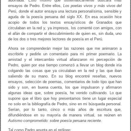
adornada. Esto motivó que sistemáticamente buscara más
ensayos de Pedro. Entre ellos,
Los poetas vivos y más vivos del
Perú
, donde el autor ensaya una lectura personalísima, sensible y
aguda de la poesía peruana del siglo XX. En esa ocasión hice
acopio de todos los textos ensayísticos de Granados que
circulaban en la red y, ya impresos, los comenté con amigos, con
el afán de compartir el descubrimiento de quien es, sin duda, uno
de los dos o tres mejores lectores de poesía en el Perú.
Ahora se comprenderán mejor las razones que me animaron a
escribirle y pedirle un comentario para mi primer poemario. La
amistad y el intercambio virtual afianzaron mi percepción de
Pedro, quien por ese tiempo comenzó a llevar un blog donde iría
colgando las cosas que ya circulaban en la red y las que iban
saliendo de su mano. En su blog encontré reseñas, nuevos
ensayos, selección de poemas, comentarios de todo tipo que han
sido y son, en buena cuenta, los que impulsaron y afirmaron
algunas ideas que, sobre poesía, he venido cultivando. Lo que
supone que el libro que hoy presentamos tiene un lugar especial
no solo en la bibliografía de Pedro, sino en mi búsqueda personal.
Serían, por lo tanto, cinco o más años de escritura que,
difundiéndose en su mayoría de manera virtual, se reúnen en
Autismo comprometido: sobre poesía peruana reciente
.
Tal como Pedro apunta en el prólogo: