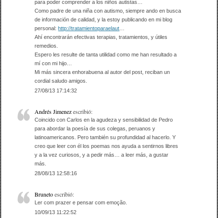
para poder comprender a los niños autistas…
k
Como padre de una niña con autismo, siempre ando en busca
de información de calidad, y la estoy publicando en mi blog
personal:
http://tratamientoparaelaut
…
Ahí encontrarán efectivas terapias, tratamientos, y útiles
remedios.
Espero les resulte de tanta utilidad como me han resultado a
mí con mi hijo…
Mi más sincera enhorabuena al autor del post, reciban un
cordial saludo amigos.
27/08/13 17:14:32
Andrés Jimenez
escribió:
Coincido con Carlos en la agudeza y sensibilidad de Pedro
para abordar la poesía de sus colegas, peruanos y
latinoamericanos. Pero también su profundidad al hacerlo. Y
creo que leer con él los poemas nos ayuda a sentirnos libres
y a la vez curiosos, y a pedir más… a leer más, a gustar
más.
28/08/13 12:58:16
Bruneto
escribió:
Ler com prazer e pensar com emoção.
10/09/13 11:22:52