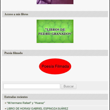
Acceso a mis libros
Poesía filmada
B
u
Entradas recientes
s
“Mi hermano Rafael” y “Huaraz”
c
LIBRO DE HORAS/ GABRIEL ESPINOZA SUÁREZ