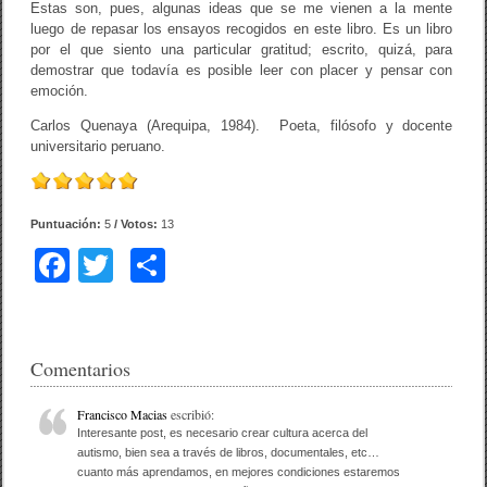
Estas son, pues, algunas ideas que se me vienen a la mente
luego de repasar los ensayos recogidos en este libro. Es un libro
por el que siento una particular gratitud; escrito, quizá, para
demostrar que todavía es posible leer con placer y pensar con
emoción.
Carlos Quenaya (Arequipa, 1984). Poeta, filósofo y docente
universitario peruano.
Puntuación:
5
/ Votos:
13
F
T
C
a
wi
o
c
tt
m
e
er
p
Comentarios
b
ar
Francisco Macias
escribió:
o
tir
Interesante post, es necesario crear cultura acerca del
autismo, bien sea a través de libros, documentales, etc…
o
cuanto más aprendamos, en mejores condiciones estaremos