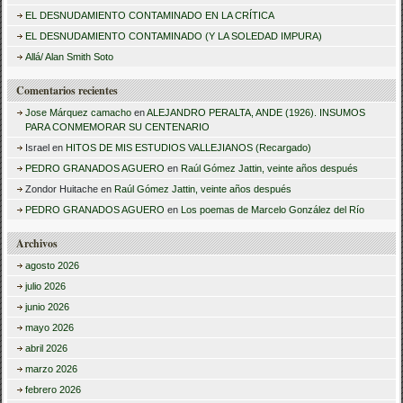
a
EL DESNUDAMIENTO CONTAMINADO EN LA CRÍTICA
r
EL DESNUDAMIENTO CONTAMINADO (Y LA SOLEDAD IMPURA)
:
Allá/ Alan Smith Soto
Comentarios recientes
Jose Márquez camacho
en
ALEJANDRO PERALTA, ANDE (1926). INSUMOS
PARA CONMEMORAR SU CENTENARIO
Israel
en
HITOS DE MIS ESTUDIOS VALLEJIANOS (Recargado)
PEDRO GRANADOS AGUERO
en
Raúl Gómez Jattin, veinte años después
Zondor Huitache
en
Raúl Gómez Jattin, veinte años después
PEDRO GRANADOS AGUERO
en
Los poemas de Marcelo González del Río
Archivos
agosto 2026
julio 2026
junio 2026
mayo 2026
abril 2026
marzo 2026
febrero 2026