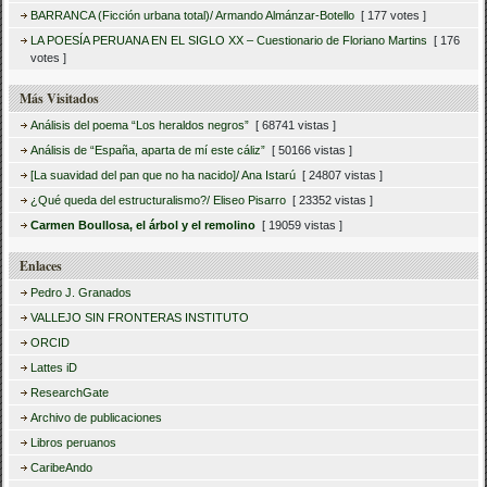
BARRANCA (Ficción urbana total)/ Armando Almánzar-Botello
[ 177 votes ]
LA POESÍA PERUANA EN EL SIGLO XX – Cuestionario de Floriano Martins
[ 176
votes ]
Más Visitados
Análisis del poema “Los heraldos negros”
[ 68741 vistas ]
Análisis de “España, aparta de mí este cáliz”
[ 50166 vistas ]
[La suavidad del pan que no ha nacido]/ Ana Istarú
[ 24807 vistas ]
¿Qué queda del estructuralismo?/ Eliseo Pisarro
[ 23352 vistas ]
Carmen Boullosa, el árbol y el remolino
[ 19059 vistas ]
Enlaces
Pedro J. Granados
VALLEJO SIN FRONTERAS INSTITUTO
ORCID
Lattes iD
ResearchGate
Archivo de publicaciones
Libros peruanos
CaribeAndo