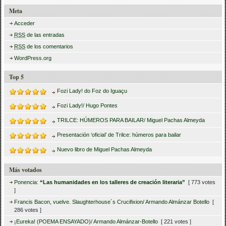
Meta
Acceder
RSS
de las entradas
RSS
de los comentarios
WordPress.org
Top 5
Fozi Lady! do Foz do Iguaçu
Fozi Lady!/ Hugo Pontes
TRILCE: HÚMEROS PARA BAILAR/ Miguel Pachas Almeyda
Presentación ‘oficial’ de Trilce: húmeros para bailar
Nuevo libro de Miguel Pachas Almeyda
Más votados
Ponencia:
“Las humanidades en los talleres de creación literaria”
[ 773 votes
]
Francis Bacon, vuelve. Slaughterhouse´s Crucifixion/ Armando Almánzar Botello
[
286 votes ]
¡Eureka! (POEMA ENSAYADO)/ Armando Almánzar-Botello
[ 221 votes ]