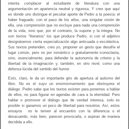
intenta complacer al estudiante de literatura con una
argumentación en apariencia neutral y rigurosa. Y creo que aquí
es donde uno distingue el peculiar aporte de Pedro a la poesía: el
haber fraguado, con el paso de los años, una singular visión de
ella, una comprensión que no excluye para nada una comprensión
de la vida, sino que, por el contrario, la supone y la integra. No
son textos “literarios” los que produce Pedro, si con el adjetivo
designáramos cierta especialización algo anticuada o escolástica.
Sus textos pretenden, creo yo, proponer un gesto que desafíe el
lugar común, pero no por romántico o gratuitamente iconoclasta,
sino, esencialmente, para defender la autonomía de criterio y la
libertad de la imaginación y, también, en otro nivel, como una
defensa lúcida del sentido del humor.
Esto, claro, le da un importante giro de apertura al autismo del
libro. No es el suyo un ensimismamiento que obstruyera el
diálogo. Pedro sabe que los textos existen para ponernos a hablar
de ellos, no para figurar en agendas de cara a la eternidad. Pero
hablar o promover el diálogo que de verdad interesa, solo es
posible si ganamos un poco de libertad para nosotros. Así, estos
ensayos
no le temen al encuentro con la diferencia o el
desacuerdo, más bien, parecen provocarla, o aspiran de manera
decidida a ello.