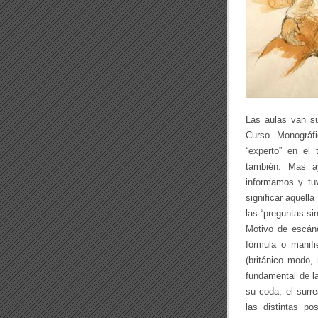
Las aulas van su
Curso Monográf
“experto” en el 
también. Mas a
informamos y tuv
significar aquell
las “preguntas si
Motivo de escánd
fórmula o manifi
(británico modo,
fundamental de l
su coda, el surre
las distintas po