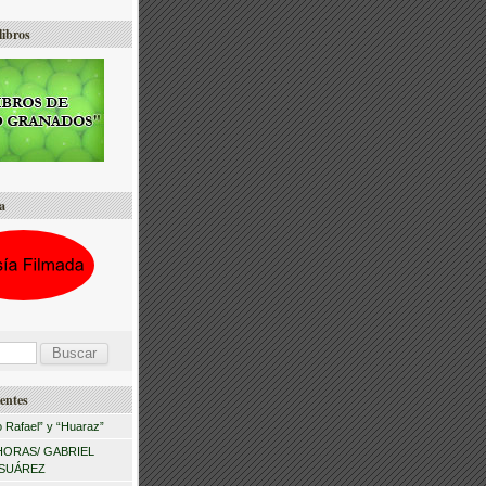
libros
a
entes
 Rafael” y “Huaraz”
HORAS/ GABRIEL
 SUÁREZ