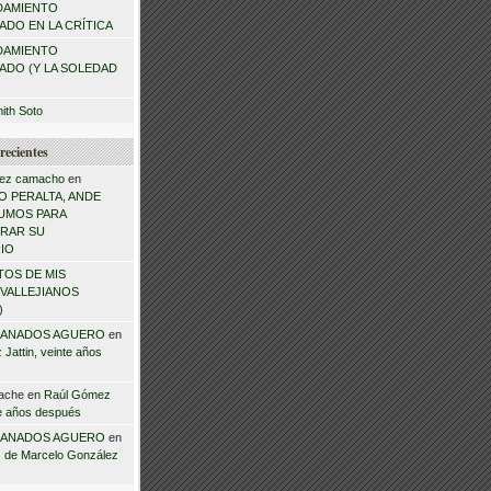
DAMIENTO
DO EN LA CRÍTICA
DAMIENTO
ADO (Y LA SOLEDAD
mith Soto
recientes
ez camacho
en
 PERALTA, ANDE
NSUMOS PARA
RAR SU
IO
TOS DE MIS
VALLEJIANOS
)
ANADOS AGUERO
en
Jattin, veinte años
ache
en
Raúl Gómez
te años después
ANADOS AGUERO
en
 de Marcelo González