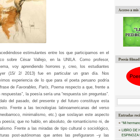
Acceso a mis 
cediéndose estimulantes entre los que participamos en el
Poesía filmad
ico sobre César Vallejo, en la UNILA. Como profesor,
tema, voy aprendiendo horrores y, creo, los estudiantes
yer (15/ 2/ 2013) fue en particular un gran día. Nos
imos experiencia de lo que para el poeta peruano podría
a frase de
Favorables, París, Poema
respecto a que, frente a
n respuestas”, la poesía sería una “respuesta sin preguntas”.
alo del pasado, del presente y del futuro constituye esta
B
esto. Frente a las tecnologías latinoamericanas del verso
u
 neobarroco, minimalismo, etc.) que soslayan este aspecto
Entradas reci
s
a poesía; que no hablo, en absoluto, de romanticismo ni, de
“Mi hermano
c
alismo. Frente a las miradas de tipo cultural o sociológico,
LIBRO DE 
a
sturas post-autónomas que antes las prefiguraron –y las
ESPINOZA