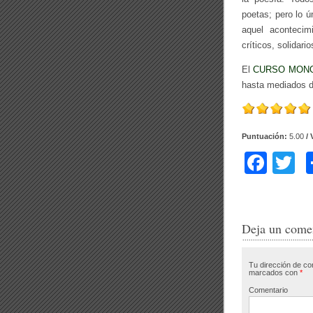
poetas; pero lo ú
aquel acontecim
críticos, solidari
El
CURSO MONO
hasta mediados de 
Puntuación:
5.00
/ 
F
T
a
w
c
tt
e
e
Deja un come
b
Tu dirección de co
o
marcados con
*
o
Comentario