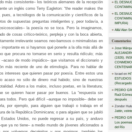
do más consistente– los teóricos alemanes de la recepción
EL DESNU
r
CONTAMINA
ente un inglés como Terry Eagleton: “the reader makes the
:
EL DESNU
te, pues, a tecnólogos de la comunicación y científicos de la
CONTAMIN
tos de supuestas preguntas inteligentes y, peor todavía, a
IMPURA)
psicosociales– la poesía no se toca. Pero la imaginamos,
Allá/ Alan S
ado de cosas crítico-teórico, perpleja y con la boca abierta,
Comentarios 
utamente irrelevante seamos neo-barrosos o minimalistas en
o importante es si hayamos qué ponerle a la olla más allá de
Jose Márqu
ALEJANDRO
mo que procura no tomarse en serio y resulta ridículo; más
(1926). I
r –acaso de modo impúdico– que visitamos el diccionario y
CONMEMO
ón más reciente de uno de etimología. Para no hablar de
CENTENAR
os intereses que quieren pasar por poesía. Entre estos una
Israel
en
HI
ESTUDIOS 
do acaso no sólo de dinero mal habido; sino de nuestras
(Recargado
talidad. Adoro a los malos, incluso poetas, en la literatura;
PEDRO GR
ue se quieren hacer pasar por buenos. La “respuesta sin
Raúl Gómez 
para todos. Pero qué difícil –aunque no imposible– debe ser
después
irla, por ejemplo, para alguien que trabajó o trabaja en el
Zondor Huit
Jattin, vein
tura de la República Dominicana; o para alguien que se jubiló
PEDRO GR
 Estados Unidos, no puede regresar a su país, y anduvo
Los poemas
–que ya no tiene– a medio mundo de jóvenes aficionados a
del Río
s nos volvemos decrépitos y nos morimos, también los