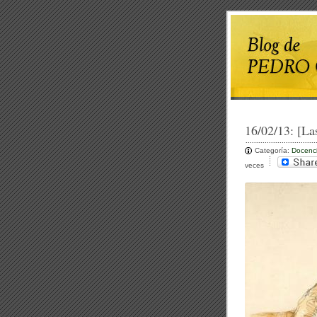
16/02/13:
[La
Categoría:
Docenc
veces