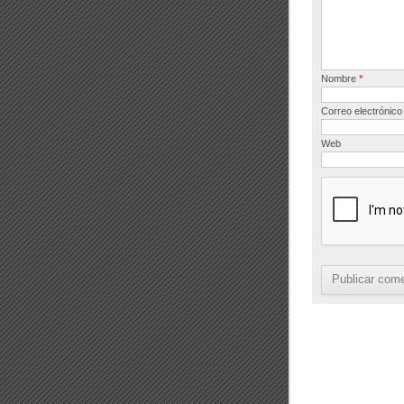
k
Nombre
*
Correo electrónic
Web