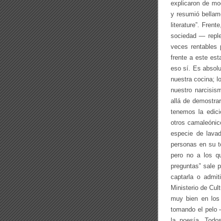
explicaron de mo
y resumió bellam
literature”. Fren
sociedad — reple
veces rentables 
frente a este est
eso sí. Es absol
nuestra cocina; l
nuestro narcisis
allá de demostra
tenemos la edici
otros camaleónic
especie de lava
personas en su to
pero no a los q
preguntas” sale 
captarla o admit
Ministerio de Cul
muy bien en los
tomando el pelo 
la poesía. Todo