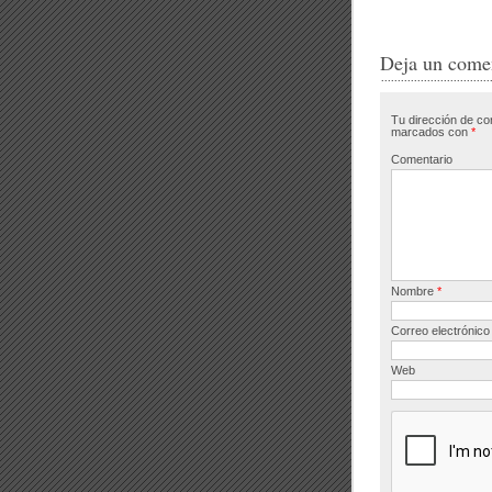
c
tt
e
e
Deja un come
b
Tu dirección de co
o
marcados con
*
o
Comentario
k
Nombre
*
Correo electrónic
Web