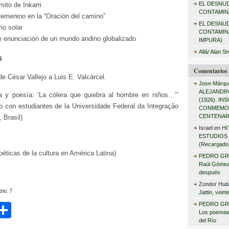
EL DESNU
mito de Inkarri
r
CONTAMINA
femenino en la “Oración del camino”
:
EL DESNU
rio solar
CONTAMIN
de enunciación de un mundo andino globalizado
IMPURA)
Allá/ Alan S
s
Comentarios 
e César Vallejo a Luis E. Valcárcel.
Jose Márqu
ALEJANDRO
 y poesía: ‘La cólera que quiebra al hombre en niños…’”
(1926). I
vo con estudiantes de la Universidade Federal da Integração
CONMEMO
CENTENAR
 Brasil)
Israel
en
HI
ESTUDIOS 
(Recargado
poéticas de la cultura en América Latina)
PEDRO GR
Raúl Gómez 
después
Zondor Huit
tos:
7
Jattin, vein
C
PEDRO GR
Los poemas
i
o
del Río