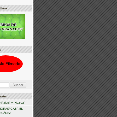
libros
a
entes
 Rafael” y “Huaraz”
HORAS/ GABRIEL
 SUÁREZ