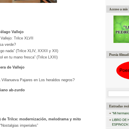
Acceso a mis 
iélago Vallejo
 Vallejo: Trilce XLVII
lsa verde?
igo nada” (Trilce XLIV, XXXII y XII)
Poesía filmad
sol en tu mano fresca” (Trilce LXXI)
nera de Vallejo
lia Villanueva Pajares en Los heraldos negros?
ejiano ab-zurdo
B
u
Entradas reci
s
“Mi hermano
c
o) de Trilce: modernización, melodrama y mito
LIBRO DE 
a
ESPINOZA
“Nostalgias imperiales”