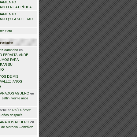
DAMIENTO
DO EN LA CRÍTICA
DAMIENTO
ADO (Y LA SOLEDAD
mith Soto
recientes
ez camacho
en
 PERALTA, ANDE
NSUMOS PARA
RAR SU
IO
TOS DE MIS
VALLEJIANOS
)
ANADOS AGUERO
en
Jattin, veinte años
ache
en
Raúl Gómez
te años después
ANADOS AGUERO
en
 de Marcelo González