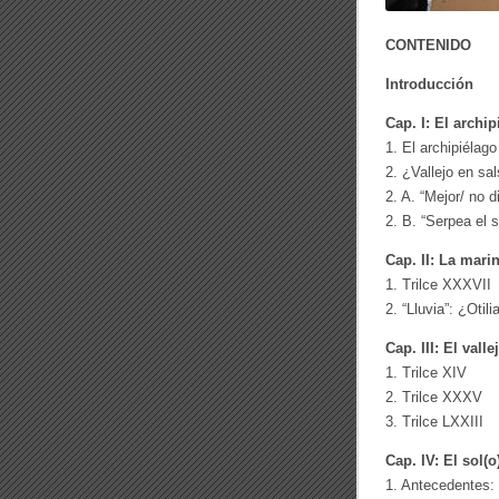
CONTENIDO
Introducción
Cap. I: El archip
1. El archipiélago
2. ¿Vallejo en sa
2. A. “Mejor/ no d
2. B. “Serpea el 
Cap. II: La mari
1. Trilce XXXVII
2. “Lluvia”: ¿Oti
Cap. III: El vall
1. Trilce XIV
2. Trilce XXXV
3. Trilce LXXIII
Cap. IV: El sol(
1. Antecedentes: 