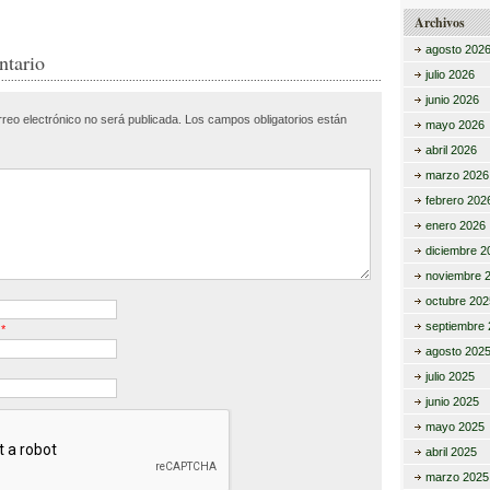
m
Archivos
agosto 202
r
p
ntario
julio 2026
ar
junio 2026
rreo electrónico no será publicada.
Los campos obligatorios están
tir
mayo 2026
abril 2026
marzo 2026
febrero 202
enero 2026
diciembre 2
noviembre 
octubre 202
septiembre 
o
*
agosto 202
julio 2025
junio 2025
mayo 2025
abril 2025
marzo 2025