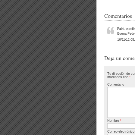
c
tt
e
e
Comentarios
b
Pablo
escrib
o
Buena Pedro
16/11/12 05
o
k
Deja un come
Tu dirección de co
marcados con
*
Comentario
Nombre
*
Correo electrónic