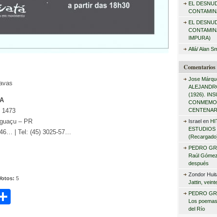
EL DESNU
r
CONTAMINA
:
EL DESNU
CONTAMIN
IMPURA)
Allá/ Alan S
Comentarios 
Jose Márqu
Navas
ALEJANDRO
(1926). I
IA
CONMEMO
, 1473
CENTENAR
Iguaçu – PR
Israel
en
HI
ESTUDIOS 
46… | Tel: (45) 3025-57…
(Recargado
PEDRO GR
Raúl Gómez 
después
Zondor Huit
Votos:
5
Jattin, vein
C
PEDRO GR
Los poemas
i
o
del Río