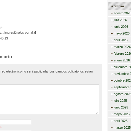
m
Archivos
r
p
agosto 202
julio 2026
ar
junio 2026
ió:
tir
…impresiónalos por allá!
mayo 2026
:45:13
abril 2026
marzo 2026
febrero 202
ntario
enero 2026
diciembre 2
rreo electrónico no será publicada.
Los campos obligatorios están
noviembre 
octubre 202
septiembre 
agosto 202
julio 2025
junio 2025
mayo 2025
abril 2025
marzo 2025
o
*