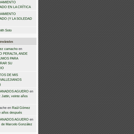
DAMIENTO
DO EN LA CRÍTICA
DAMIENTO
ADO (Y LA SOLEDAD
mith Soto
recientes
ez camacho
en
 PERALTA, ANDE
NSUMOS PARA
RAR SU
IO
TOS DE MIS
VALLEJIANOS
)
ANADOS AGUERO
en
Jattin, veinte años
ache
en
Raúl Gómez
te años después
ANADOS AGUERO
en
 de Marcelo González