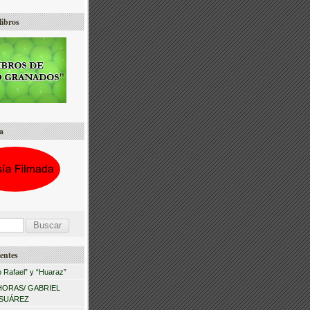
libros
a
entes
 Rafael” y “Huaraz”
HORAS/ GABRIEL
 SUÁREZ