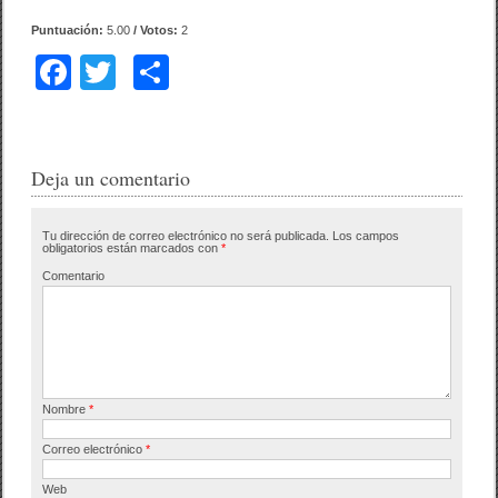
Puntuación:
5.00
/ Votos:
2
F
T
C
a
wi
o
c
tt
m
e
er
p
Deja un comentario
b
ar
Tu dirección de correo electrónico no será publicada.
Los campos
o
tir
obligatorios están marcados con
*
o
Comentario
k
Nombre
*
Correo electrónico
*
Web