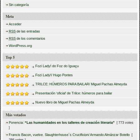
Sin categoría
Meta
Acceder
RSS
de las entradas
RSS
de los comentarios
WordPress.org
Top 5
Fozi Lady! do Foz do Iguaçu
Fozi Lady!/ Hugo Pontes
TRILCE: HÚMEROS PARA BAILAR/ Miguel Pachas Almeyda
Presentación ‘oficial’ de Trilce: húmeros para bailar
Nuevo libro de Miguel Pachas Almeyda
Más votados
Ponencia:
“Las humanidades en los talleres de creación literaria”
[ 773 votes
]
Francis Bacon, vuelve. Slaughterhouse´s Crucifixion/ Armando Almánzar Botello
[
286 votes ]