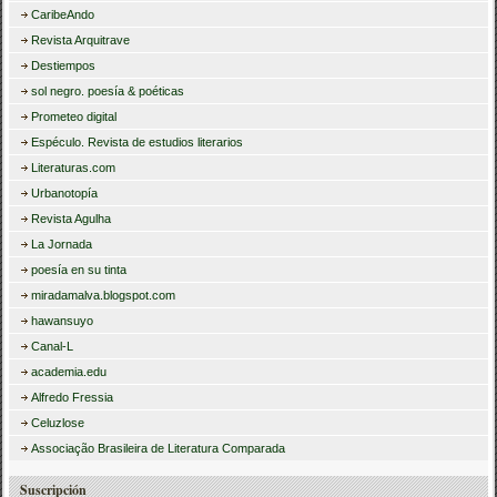
CaribeAndo
Revista Arquitrave
Destiempos
sol negro. poesía & poéticas
Prometeo digital
Espéculo. Revista de estudios literarios
Literaturas.com
Urbanotopía
Revista Agulha
La Jornada
poesía en su tinta
miradamalva.blogspot.com
hawansuyo
Canal-L
academia.edu
Alfredo Fressia
Celuzlose
Associação Brasileira de Literatura Comparada
Suscripción