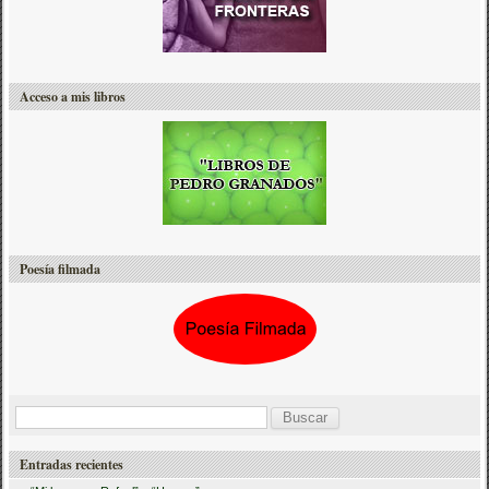
Acceso a mis libros
Poesía filmada
B
u
Entradas recientes
s