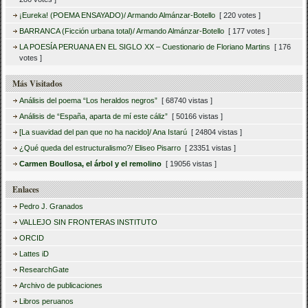
¡Eureka! (POEMA ENSAYADO)/ Armando Almánzar-Botello
[ 220 votes ]
BARRANCA (Ficción urbana total)/ Armando Almánzar-Botello
[ 177 votes ]
LA POESÍA PERUANA EN EL SIGLO XX – Cuestionario de Floriano Martins
[ 176
votes ]
Más Visitados
Análisis del poema “Los heraldos negros”
[ 68740 vistas ]
Análisis de “España, aparta de mí este cáliz”
[ 50166 vistas ]
[La suavidad del pan que no ha nacido]/ Ana Istarú
[ 24804 vistas ]
¿Qué queda del estructuralismo?/ Eliseo Pisarro
[ 23351 vistas ]
Carmen Boullosa, el árbol y el remolino
[ 19056 vistas ]
Enlaces
Pedro J. Granados
VALLEJO SIN FRONTERAS INSTITUTO
ORCID
Lattes iD
ResearchGate
Archivo de publicaciones
Libros peruanos