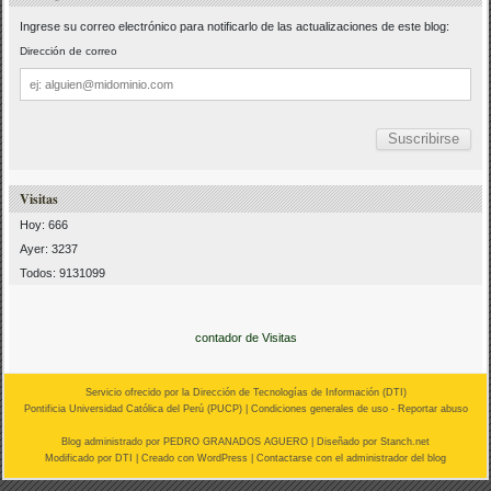
Ingrese su correo electrónico para notificarlo de las actualizaciones de este blog:
Dirección de correo
Dirección
de
correo
Visitas
Hoy: 666
Ayer: 3237
Todos: 9131099
contador de Visitas
Servicio ofrecido por la Dirección de Tecnologías de Información (
DTI
)
Pontificia Universidad Católica del Perú (
PUCP
) |
Condiciones generales de uso
-
Reportar abuso
Blog administrado por
PEDRO GRANADOS AGUERO
| Diseñado por Stanch.net
Modificado por
DTI
|
Creado con WordPress
| Contactarse con el
administrador del blog