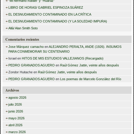
“Mi hermano Rafael” y “Huaraz”
c
LIBRO DE HORAS/ GABRIEL ESPINOZA SUÁREZ
a
EL DESNUDAMIENTO CONTAMINADO EN LA CRÍTICA
r
EL DESNUDAMIENTO CONTAMINADO (Y LA SOLEDAD IMPURA)
:
Allá/ Alan Smith Soto
Comentarios recientes
Jose Márquez camacho
en
ALEJANDRO PERALTA, ANDE (1926). INSUMOS
PARA CONMEMORAR SU CENTENARIO
Israel
en
HITOS DE MIS ESTUDIOS VALLEJIANOS (Recargado)
PEDRO GRANADOS AGUERO
en
Raúl Gómez Jattin, veinte años después
Zondor Huitache
en
Raúl Gómez Jattin, veinte años después
PEDRO GRANADOS AGUERO
en
Los poemas de Marcelo González del Río
Archivos
agosto 2026
julio 2026
junio 2026
mayo 2026
abril 2026
marzo 2026