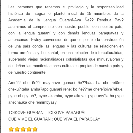
Las personas que tenemos el privilegio y la responsabilidad
histórica de integrar el plantel incial de 15 miembros de la
Academia de la Lengua Guaraní-Ava Ñe?? Rerekua Pav?
asumimos el compromiso con nuestro pueblo, con nuestro país,
con la lengua guaraní y con demás lenguas paraguayas y
americanas. Estoy convencido de que es posible la construcción
de una país donde las lenguas y las culturas se relacionen en
forma armónica y horizantal, en una relación de interculturalidad,
superando viejas racionalidades colonialistas que minusvaloran y
desdeñan las manifestaciones culturales propias de nuestro país y
de nuestro continente.
Ame?? che ñe?? maymave guarani ñe??hára ha che retãme
cheku?itaha amba?apo guarani rehe; ko ñe??me chereñoiva?ekue,
pype chepytuh?, pype akambu, pype aikove, pype avy?a ha pype
ahechauka che remimbyasy.
TOIKOVE GUARANI; TOIKOVE PARAGUÁI
QUE VIVE EL GUARANÍ; QUE VIVA EL PARAGUAY